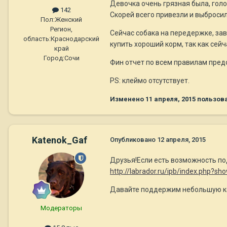
Девочка очень грязная была, голо
142
Скорей всего привезли и выбросил
Пол:
Женский
Регион,
Сейчас собака на передержке, за
область:
Краснодарский
купить хороший корм, так как сейч
край
Город:
Сочи
Фин отчет по всем правилам пред
РS: клеймо отсутствует.
Изменено
11 апреля, 2015
пользов
Katenok_Gaf
Опубликовано
12 апреля, 2015
Друзья!Если есть возможность по
http://labrador.ru/ipb/index.php?s
Давайте поддержим небольшую ко
Модераторы