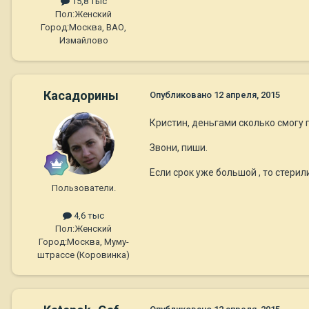
15,8 тыс
Пол:
Женский
Город:
Москва, ВАО,
Измайлово
Касадорины
Опубликовано
12 апреля, 2015
Кристин, деньгами сколько смогу 
Звони, пиши.
Если срок уже большой , то стери
Пользователи.
4,6 тыс
Пол:
Женский
Город:
Москва, Муму-
штрассе (Коровинка)