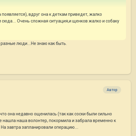
 появляется), вдруг она к деткам приведет, жалко
и сюда.... Очень сложная ситуация,и щенков жалко и собаку
 разные люди....Не знаю как быть.
Автор
что она недавно ощенилась (так как соски были сильно
ее нашла наша волонтер, покормила и забрала временно к
 На завтра запланировали операцию....