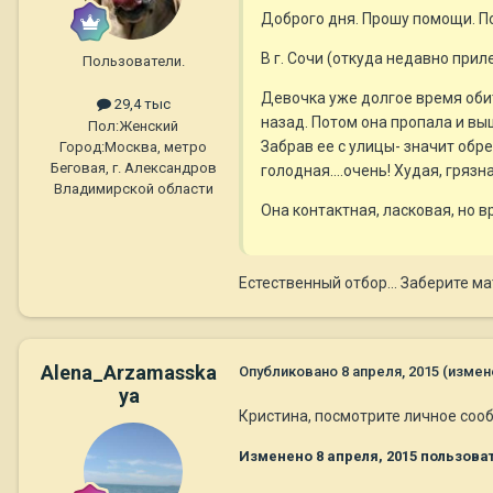
Доброго дня. Прошу помощи. По
В г. Сочи (откуда недавно при
Пользователи.
Девочка уже долгое время оби
29,4 тыс
назад. Потом она пропала и выш
Пол:
Женский
Забрав ее с улицы- значит обр
Город:
Москва, метро
Беговая, г. Александров
голодная....очень! Худая, гряз
Владимирской области
Она контактная, ласковая, но в
Естественный отбор... Заберите ма
Alena_Arzamasska
Опубликовано
8 апреля, 2015
(измен
ya
Кристина, посмотрите личное со
Изменено
8 апреля, 2015
пользова