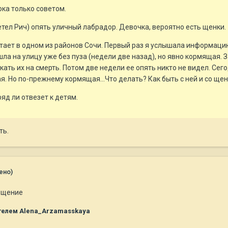
ка только советом.
летел Рич) опять уличный лабрадор. Девочка, вероятно есть щенки.
тает в одном из районов Сочи. Первый раз я услышала информацию
ла на улицу уже без пуза (недели две назад), но явно кормящая. За
екать их на смерть. Потом две недели ее опять никто не видел. Се
ная. Но по-прежнему кормящая...Что делать? Как быть с ней и со щ
ряд ли отвезет к детям.
ть.
ено)
общение
телем Alena_Arzamasskaya