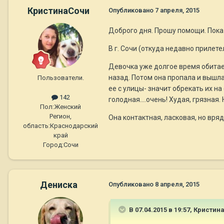
КристинаСочи
Опубликовано
7 апреля, 2015
Доброго дня. Прошу помощи. Пока
В г. Сочи (откуда недавно прилет
Девочка уже долгое время обитае
назад. Потом она пропала и вышла 
Пользователи.
ее с улицы- значит обрекать их н
142
голодная....очень! Худая, грязная
Пол:
Женский
Регион,
Она контактная, ласковая, но вряд
область:
Краснодарский
край
Город:
Сочи
Дениска
Опубликовано
8 апреля, 2015
В 07.04.2015 в 19:57, Кристин