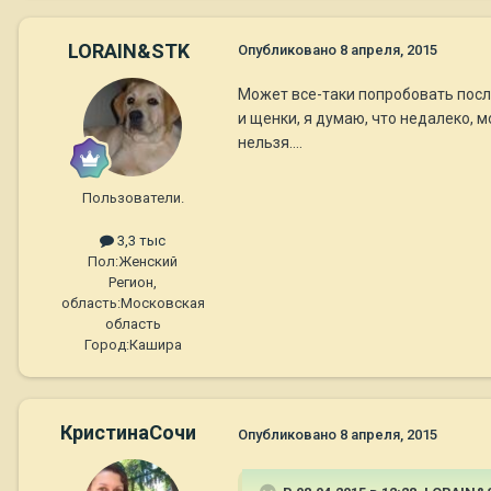
LORAIN&STK
Опубликовано
8 апреля, 2015
Может все-таки попробовать после
и щенки, я думаю, что недалеко, м
нельзя....
Пользователи.
3,3 тыс
Пол:
Женский
Регион,
область:
Московская
область
Город:
Кашира
КристинаСочи
Опубликовано
8 апреля, 2015