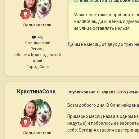
В 08.04.2015 в 12:28, LORAIN&
Может все-таки попробовать по
малявочек, да и щенки, я думаю
Пользователи.
на улице оставлять нельзя....
142
Пол:
Женский
Да им не месяц, от двух до трех н
Регион,
область:
Краснодарский
край
Город:
Сочи
КристинаСочи
Опубликовано
11 апреля, 2015
(изме
Всем доброго дня. В Сочи найдена
Примерно месяц назад в одном из 
надутые) и побоялись ее забирать
себе. Сегодня отвезли к ветеринар
Пользователи.