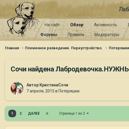
Лаб
На сайт
Обзор
Активность
Форумы
Правила
Модераторы
Главная
Племенное разведение. Переустройство.
Потеряшк
Сочи найдена Лабродевочка.НУЖН
Автор
КристинаСочи
7 апреля, 2015
в
Потеряшки
1
2
ДАЛЕЕ
Страница 1 из 2