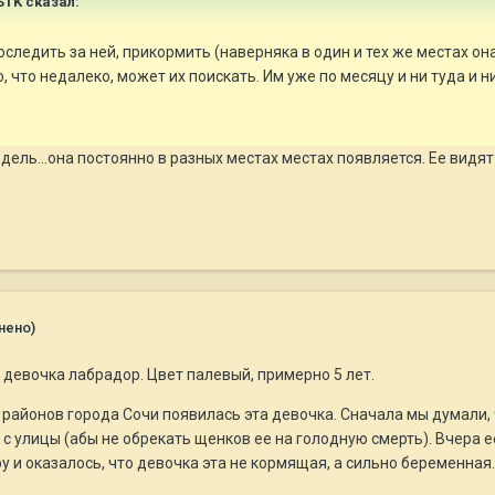
STK сказал:
следить за ней, прикормить (наверняка в один и тех же местах она
, что недалеко, может их поискать. Им уже по месяцу и ни туда и н
едель...она постоянно в разных местах местах появляется. Ее видят
нено)
 девочка лабрадор. Цвет палевый, примерно 5 лет.
районов города Сочи появилась эта девочка. Сначала мы думали, 
 с улицы (абы не обрекать щенков ее на голодную смерть). Вчера 
у и оказалось, что девочка эта не кормящая, а сильно беременная.