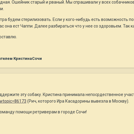
дная. Ошейник старый и рваный. Мы спрашивали у всех собачников
и.
втра будем стерилизовать. Если у кого-нибудь есть возможность 
ас она ест Чаппи. Далее разбираться что у нее со здоровьем. Так ка
оставлю.
ателем КристинаСочи
ддержите эту собаку. Кристина принимала непосрдественное учас
howtopic=86173
(Рич, которого Ира Касадорины вывезла в Москву).
манду помощи ретриверам в городе Сочи!