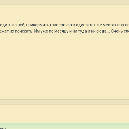
дить за ней, прикормить (наверняка в один и тех же местах она по
ожет их поискать. Им уже по месяцу и ни туда и ни сюда.... Очень 