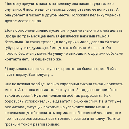
1)не могу приучить писать на пеленку,она писает туда только
случайно. Я после еды,сна -всегда сразу ставлю ее пописать . А
она убегает и писает в другом месте. Положила пеленку туда-она
другое место нашла.
2)она ооооочень сильно кусается , я уже не знаю что с ней делать.
Вроде до трех месяцев нельзя физически наказывать,но я
бессильна. За холку трясла , к полу прижимала , давала ей свою
губу прикусить,думала,поймет,что это больно. А она нет. Оа
просто бешеная у меня. На улицу не выходили, с другими собаками
контакта нет. Не бешенство же.
3) научилась гавкать и скулить, просто так бывает орет. Я ей и
пасть держу. Все попусту ...
Она не нежная вообще! Только спросонья тихоня такая и полизать
может. А так-она всегда только кусает. Заводчик говорит:"это
такой возраст". Ну ведь нельзя ей всё так разрешать... Как
бороться? Успокоительные давать? Ночью не спим. P.s: я тут уже
все читала , ситуации похожие ,но успокойте лично меня. Я
переживаю ,чтоб воспитать нормально. Я нервный человек ,но в
нее я стараюсь закладывать только позитив и не кричу . Только
грозным тоном разговариваю.