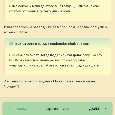
Само собой. У меня до этого был Голден , щенком не очень
от этой отличался,только ушки висели..
И вы повелись на развод ? Имея в прошлом Голдена :doh: убиЦа
можно :dribble:
В 26.04.2015 в 09:33, Yanabondarchuk сказал:
Они немного висят. Тогда
подарили голдена
,бабушка его
ВООбще не воспитывала ,но вырос сам по себе
умный,никого не жрал. А эта готова всех подряд кушать
А можно фото этого Голдена? Может там тоже такой же
"голден"?
НАЗАД
Страница 1 из 2
ДАЛЕЕ