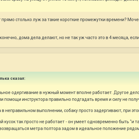
т прямо столько луж за такие короткие промежутки времени? Моче
, конечно, дома дела делают, но не так уж часто это в 4 месяца, е
Элька сказал:
ное одергивание в нужный момент вполне работает. Другое дело 
или помощи инструктора правильно подгадать время и силу не получ
а в неправильном выполнении, собаку просто задергивают, при этом
кусок так просто не работает - он умеет одновременно быть "и та
я возвращаться метра полтора задом в идеальное положение рядо