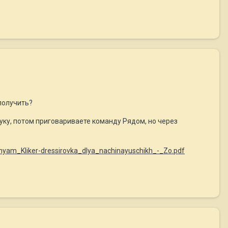
получить?
руку, потом приговариваете команду Рядом, но через
nyam_Kliker-dressirovka_dlya_nachinayuschikh_-_Zo.pdf