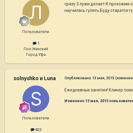
сразу 3 лужи делает.К прохожим о
научилась гулять.Буду старатся г
Пользователи.
1
Пол:
Женский
Город:
Уфа
solnyshko и Luna
Опубликовано
13 мая, 2015
(изменен
Ежедневные занятия! Кликер помож
Изменено
13 мая, 2015
пользовател
Пользователи.
823