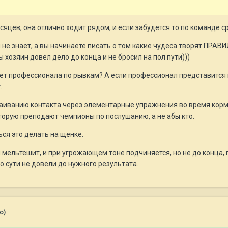
сяцев, она отлично ходит рядом, и если забудется то по команде сра
и не знает, а вы начинаете писать о том какие чудеса творят ПРА
 хозяин довел дело до конца и не бросил на пол пути)))
дет профессионала по рывкам? А если профессионал представится 
.
раиванию контакта через элементарные упражнения во время корме
оторую преподают чемпионы по послушанию, а не абы кто.
ься это делать на щенке.
, и мельтешит, и при угрожающем тоне подчиняется, но не до конца,
о сути не довели до нужного результата.
о)