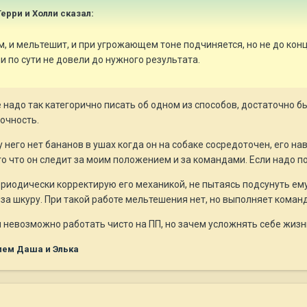
Терри и Холли сказал:
там, и мельтешит, и при угрожающем тоне подчиняется, но не до кон
и по сути не довели до нужного результата.
 надо так категорично писать об одном из способов, достаточно б
очность.
 него нет бананов в ушах когда он на собаке сосредоточен, его н
го что он следит за моим положением и за командами. Если надо по
риодически корректирую его механикой, не пытаясь подсунуть ему
а шкуру. При такой работе мельтешения нет, но выполняет команд
ы невозможно работать чисто на ПП, но зачем усложнять себе жизнь
лем Даша и Элька