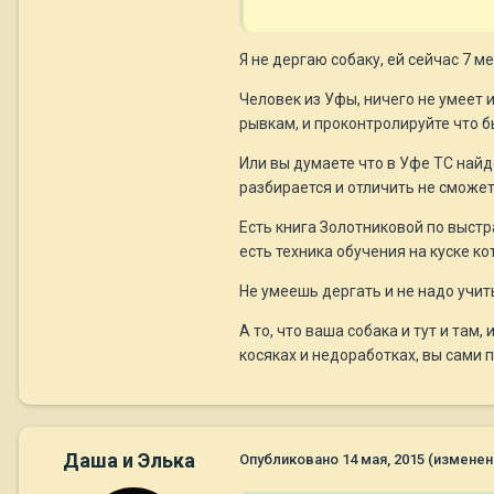
Я не дергаю собаку, ей сейчас 7 ме
Человек из Уфы, ничего не умеет 
рывкам, и проконтролируйте что бы
Или вы думаете что в Уфе ТС най
разбирается и отличить не сможет
Есть книга Золотниковой по выст
есть техника обучения на куске к
Не умеешь дергать и не надо учит
А то, что ваша собака и тут и там
косяках и недоработках, вы сами п
Даша и Элька
Опубликовано
14 мая, 2015
(изменен