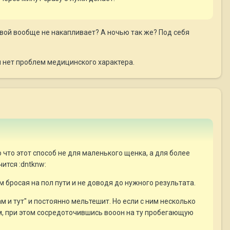
вой вообще не накапливает? А ночью так же? Под себя
сли нет проблем медицинского характера.
что этот способ не для маленького щенка, а для более
ится :dntknw:
 бросая на пол пути и не доводя до нужного результата.
м и тут" и постоянно мельтешит. Но если с ним несколько
м, при этом сосредоточившись вооон на ту пробегающую