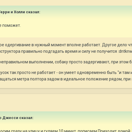
Терри и Холли сказал:
не поможет.
е одергивание в нужный момент вполне работает. Другое дело что
нструктора правильно подгадать время и силу не получится :dntknw
 неправильном выполнении, собаку просто задергивают, при этом б
сок так просто не работает - он умеет одновременно быть "и там и
ращаться метра полтора задом в идеальное положение рядом, при
ор Джесси сказал:
ыносим сразу на улицу и гуляем 10 минут, пописаем.Приходит домой,