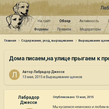
Лаб
На сайт
Обзор
Активность
Форумы
Правила
Модераторы
Главная
Содержание, уход, выращивание
Выращивание щен
Дома писаем,на улице прыгаем к п
Автор
Лабрадор Джесси
13 мая, 2015
в
Выращивание щенков
Лабрадор
Опубликовано
13 мая, 2015
Джесси
Мы кусаемся немножко и любим все