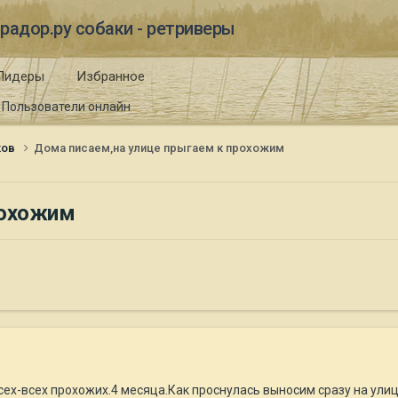
радор.ру собаки - ретриверы
Лидеры
Избранное
Пользователи онлайн
ков
Дома писаем,на улице прыгаем к прохожим
рохожим
х-всех прохожих.4 месяца.Как проснулась выносим сразу на улицу