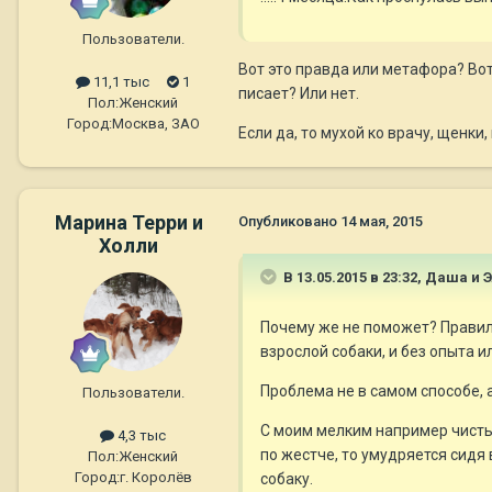
Пользователи.
Вот это правда или метафора? Во
11,1 тыс
1
писает? Или нет.
Пол:
Женский
Город:
Москва, ЗАО
Если да, то мухой ко врачу, щенки
Марина Терри и
Опубликовано
14 мая, 2015
Холли
В 13.05.2015 в 23:32, Даша и 
Почему же не поможет? Правиль
взрослой собаки, и без опыта 
Проблема не в самом способе, 
Пользователи.
С моим мелким например чистый 
4,3 тыс
по жестче, то умудряется сид
Пол:
Женский
Город:
г. Королёв
собаку.