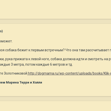
о)
поможет.
моя собака бежит к первым встречным? Что она там рассчитывает 
ки, рука прижата к левой ноге, собака должна идти и смотреть на 
аждые 3 метра, потом каждые 6 метров и тд.
ге Золотниковой
http://dogmama.ru/wp-content/uploads/books/Klik-
ем Марина Терри и Холли