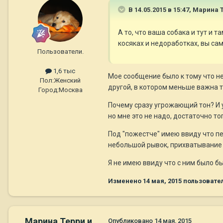
В 14.05.2015 в 15:47, Марина 
А то, что ваша собака и тут и 
косяках и недоработках, вы сам
Пользователи.
1,6 тыс
Мое сообщение было к тому что не
Пол:
Женский
другой, в котором меньше важна т
Город:
Москва
Почему сразу угрожающий тон? И у
но мне это не надо, достаточно то
Под "пожестче" имею ввиду что пе
небольшой рывок, прихватывание з
Я не имею ввиду что с ним было б
Изменено
14 мая, 2015
пользовате
Марина Терри и
Опубликовано
14 мая, 2015