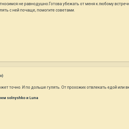
тносимся не равнодушно.Готова убежать от меня к любому встречн
улять с ней почаще, помогите советами.
о)
ет точно. И по дольше гулять. От прохожих отвлекать едой или в
ем solnyshko и Luna