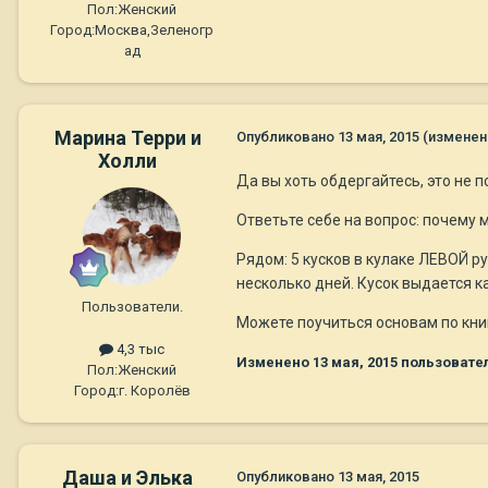
Пол:
Женский
Город:
Москва,Зеленогр
ад
Марина Терри и
Опубликовано
13 мая, 2015
(изменен
Холли
Да вы хоть обдергайтесь, это не 
Ответьте себе на вопрос: почему 
Рядом: 5 кусков в кулаке ЛЕВОЙ ру
несколько дней. Кусок выдается к
Пользователи.
Можете поучиться основам по кни
4,3 тыс
Изменено
13 мая, 2015
пользовател
Пол:
Женский
Город:
г. Королёв
Даша и Элька
Опубликовано
13 мая, 2015