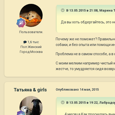
В 13.05.2015 в 21:08, Марина 
Да вы хоть обдергайтесь, это 
Пользователи.
Почему же не поможет? Правильно
1,6 тыс
собаки, и без опыта или помощи и
Пол:
Женский
Город:
Москва
Проблема не в самом способе, а в
С моим мелким например чистый ку
жестче, то умудряется сидя возв
Татьяна & girls
Опубликовано
14 мая, 2015
В 13.05.2015 в 19:22, Лабрад
.....4 месяца.Как проснулась в