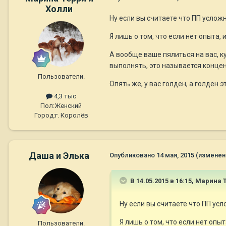
Холли
Ну если вы считаете что ПП усложн
Я лишь о том, что если нет опыта,
А вообще ваше пялиться на вас, ку
выполнять, это называется конце
Пользователи.
Опять же, у вас голден, а голден 
4,3 тыс
Пол:
Женский
Город:
г. Королёв
Даша и Элька
Опубликовано
14 мая, 2015
(изменен
В 14.05.2015 в 16:15, Марина 
Ну если вы считаете что ПП усл
Я лишь о том, что если нет опы
Пользователи.