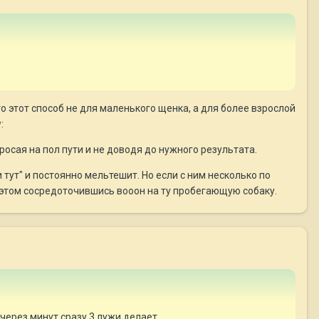
 этот способ не для маленького щенка, а для более взрослой
:
росая на пол пути и не доводя до нужного результата.
 тут" и постоянно мельтешит. Но если с ним несколько по
 этом сосредоточившись вооон на ту пробегающую собаку.
 через минут сразу 3 лужи делает.