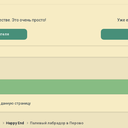
стве. Это очень просто!
Уже е
ателя
 данную страницу
и
Happy End
Палевый лабрадор в Перово