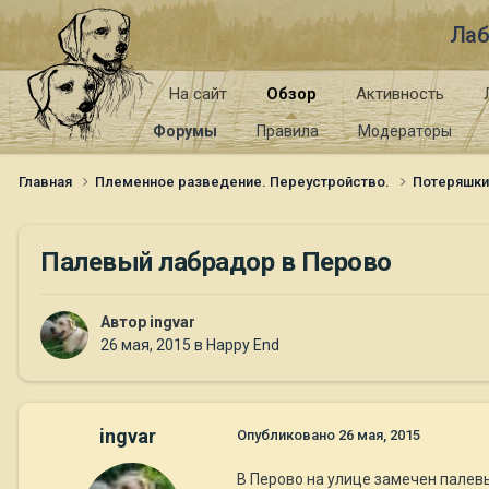
Лаб
На сайт
Обзор
Активность
Форумы
Правила
Модераторы
Главная
Племенное разведение. Переустройство.
Потеряшк
Палевый лабрадор в Перово
Автор
ingvar
26 мая, 2015
в
Happy End
ingvar
Опубликовано
26 мая, 2015
В Перово на улице замечен палевы