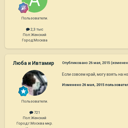
Пользователи.
2,3 тыс
Пол:
Женский
Город:
Москва
Люба и Ивтамир
Опубликовано
26 мая, 2015
(изменен
Если совсем край, могу взять на н
Изменено
26 мая, 2015
пользовате
Пользователи.
721
Пол:
Женский
Город:
г.Москва мкр.