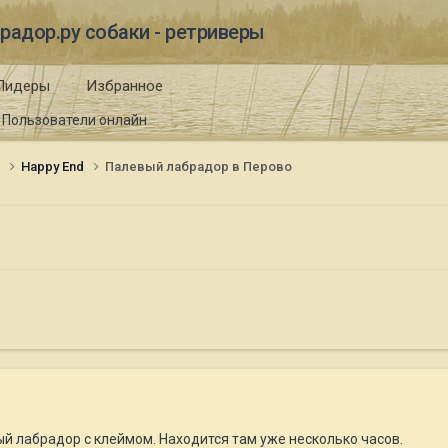
радор.ру собаки - ретриверы
Лидеры
Избранное
Пользователи онлайн
и
Happy End
Палевый лабрадор в Перово
й лабрадор с клеймом. Находится там уже несколько часов.