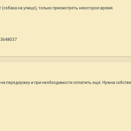
(собака на улице), только присмотреть некоторое время.
53648037
 на передержку и при необходимости оплатить ещё. Нужна собств