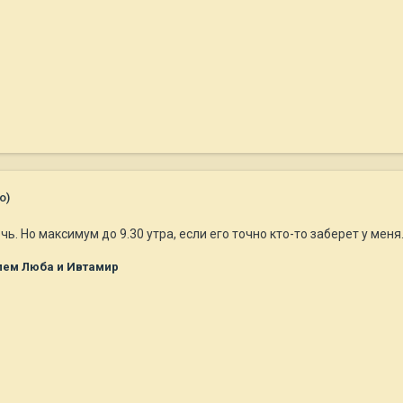
о)
очь. Но максимум до 9.30 утра, если его точно кто-то заберет у мен
лем Люба и Ивтамир