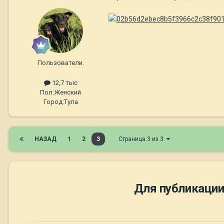
Пользователи.
12,7 тыс
Пол:
Женский
Город:
Тула
НАЗАД
1
2
3
Страница 3 из 3
Для публикации