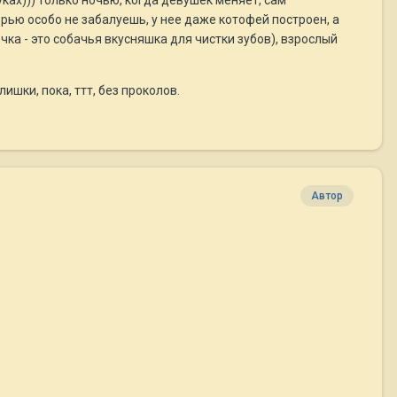
ках))) только ночью, когда девушек меняет, сам
ерью особо не забалуешь, у нее даже котофей построен, а
точка - это собачья вкусняшка для чистки зубов), взрослый
ишки, пока, ттт, без проколов.
Автор