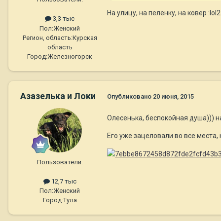
На улицу, на пеленку, на ковер :lol2
3,3 тыс
Пол:
Женский
Регион, область:
Курская
область
Город:
Железногорск
Азазелька и Локи
Опубликовано
20 июня, 2015
Олесенька, беспокойная душа))) 
Его уже зацеловали во все места,
Пользователи.
12,7 тыс
Пол:
Женский
Город:
Тула