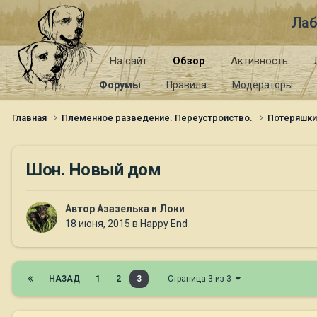
Лаб
На сайт
Обзор
Активность
Форумы
Правила
Модераторы
Главная
Племенное разведение. Переустройство.
Потеряшк
Шон. Новый дом
Автор
Азазелька и Локи
18 июня, 2015
в
Happy End
НАЗАД
1
2
3
Страница 3 из 3