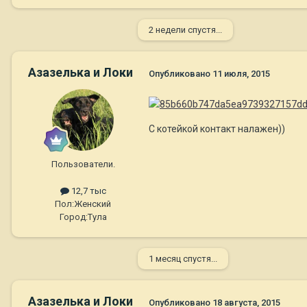
2 недели спустя...
Азазелька и Локи
Опубликовано
11 июля, 2015
С котейкой контакт налажен))
Пользователи.
12,7 тыс
Пол:
Женский
Город:
Тула
1 месяц спустя...
Азазелька и Локи
Опубликовано
18 августа, 2015