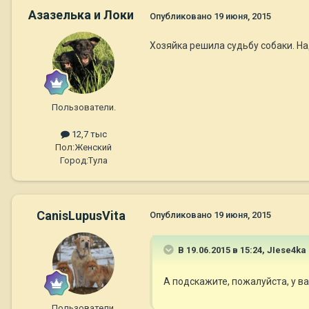
Азазелька и Локи
Опубликовано
19 июня, 2015
Хозяйка решила судьбу собаки. На
Пользователи.
12,7 тыс
Пол:
Женский
Город:
Тула
CanisLupusVita
Опубликовано
19 июня, 2015
В 19.06.2015 в 15:24, JIese4ka
А подскажите, пожалуйста, у ва
Пользователи.