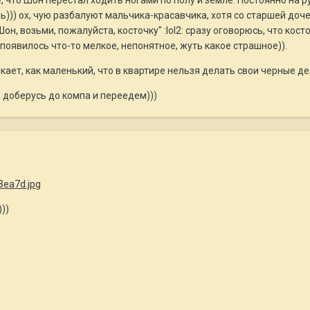
 что Шон перестал ходить ногами по полу и земле. Постоянно на ру
ь))) ох, чую разбалуют мальчика-красавчика, хотя со старшей доч
Шон, возьми, пожалуйста, косточку" :lol2: сразу оговорюсь, что кос
е появилось что-то мелкое, непонятное, жуть какое страшное)).
ыкает, как маленький, что в квартире нельзя делать свои черные дел
, доберусь до компа и переедем)))
))