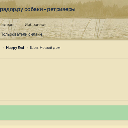
радор.ру собаки - ретриверы
Лидеры
Избранное
Пользователи онлайн
и
Happy End
Шон. Новый дом