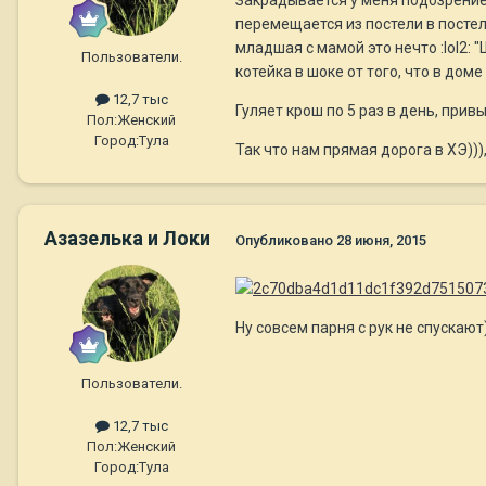
Закрадывается у меня подозрение,
перемещается из постели в постел
младшая с мамой это нечто :lol2: "
Пользователи.
котейка в шоке от того, что в дом
12,7 тыс
Гуляет крош по 5 раз в день, прив
Пол:
Женский
Город:
Тула
Так что нам прямая дорога в ХЭ)))
Азазелька и Локи
Опубликовано
28 июня, 2015
Ну совсем парня с рук не спускают)
Пользователи.
12,7 тыс
Пол:
Женский
Город:
Тула