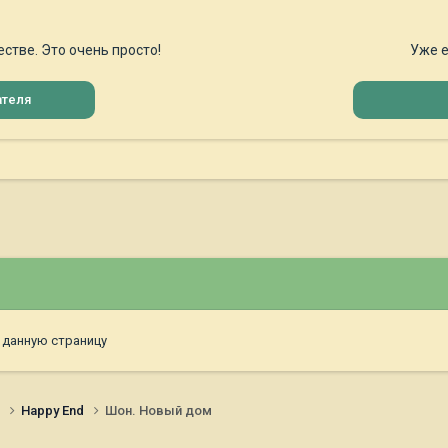
стве. Это очень просто!
Уже е
ателя
 данную страницу
и
Happy End
Шон. Новый дом