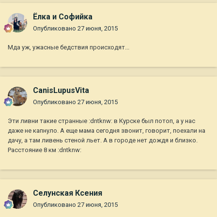
Ёлка и Софийка
Опубликовано
27 июня, 2015
Мда уж, ужасные бедствия происходят...
CanisLupusVita
Опубликовано
27 июня, 2015
Эти ливни такие странные :dntknw: в Курске был потоп, а у нас
даже не капнуло. А еще мама сегодня звонит, говорит, поехали на
дачу, а там ливень стеной льет. А в городе нет дождя и близко.
Расстояние 8 км :dntknw:
Селунская Ксения
Опубликовано
27 июня, 2015