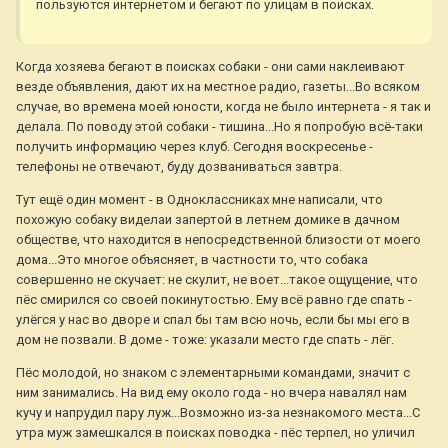
пользуются интернетом и бегают по улицам в поисках.
Когда хозяева бегают в поисках собаки - они сами наклеивают
везде объявления, дают их на местное радио, газеты...Во всяком
случае, во времена моей юности, когда не было интернета - я так и
делала. По поводу этой собаки - тишина...Но я попробую всё-таки
получить информацию через клуб. Сегодня воскресенье -
телефоны не отвечают, буду дозваниваться завтра.
Тут ещё один момент - в Одноклассниках мне написали, что
похожую собаку виделаи запертой в летнем домике в дачном
обществе, что находится в непосредственной близости от моего
дома...Это многое объясняет, в частности то, что собака
совершенно не скучает: не скулит, не воет...такое ощущение, что
пёс смирился со своей покинутостью. Ему всё равно где спать -
улёгся у нас во дворе и спал бы там всю ночь, если бы мы его в
дом не позвали. В доме - тоже: указали место где спать - лёг.
Пёс молодой, но знаком с элементарными командами, значит с
ним занимались. На вид ему около года - но вчера навалял нам
кучу и напрудил пару луж...Возможно из-за незнакомого места...С
утра муж замешкался в поисках поводка - пёс терпел, но уличил