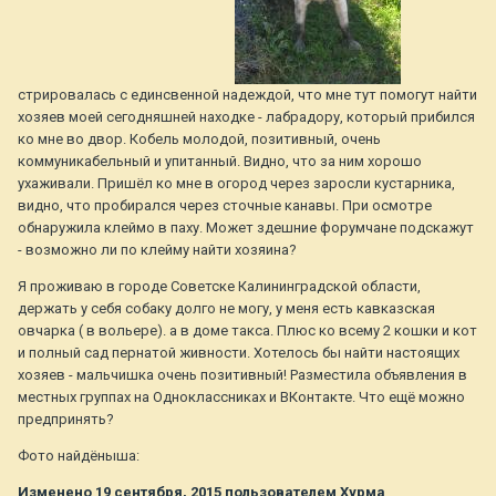
стрировалась с единсвенной надеждой, что мне тут помогут найти
хозяев моей сегодняшней находке - лабрадору, который прибился
ко мне во двор. Кобель молодой, позитивный, очень
коммуникабельный и упитанный. Видно, что за ним хорошо
ухаживали. Пришёл ко мне в огород через заросли кустарника,
видно, что пробирался через сточные канавы. При осмотре
обнаружила клеймо в паху. Может здешние форумчане подскажут
- возможно ли по клейму найти хозяина?
Я проживаю в городе Советске Калининградской области,
держать у себя собаку долго не могу, у меня есть кавказская
овчарка ( в вольере). а в доме такса. Плюс ко всему 2 кошки и кот
и полный сад пернатой живности. Хотелось бы найти настоящих
хозяев - мальчишка очень позитивный! Разместила объявления в
местных группах на Одноклассниках и ВКонтакте. Что ещё можно
предпринять?
Фото найдёныша:
Изменено
19 сентября, 2015
пользователем Хурма