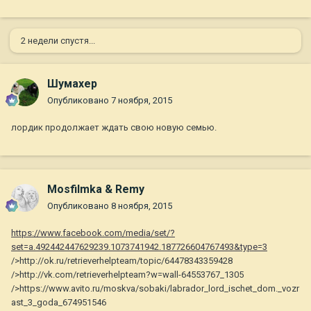
2 недели спустя...
Шумахер
Опубликовано
7 ноября, 2015
лордик продолжает ждать свою новую семью.
Mosfilmka & Remy
Опубликовано
8 ноября, 2015
https://www.facebook.com/media/set/?
set=a.492442447629239.1073741942.187726604767493&type=3
/>http://ok.ru/retrieverhelpteam/topic/64478343359428
/>http://vk.com/retrieverhelpteam?w=wall-64553767_1305
/>https://www.avito.ru/moskva/sobaki/labrador_lord_ischet_dom._vozr
ast_3_goda_674951546