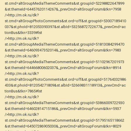
st.cmd=altGroupMediaThemeComments&st.groupId=52298822647899
&st.themeId=64457620114267&_prevCmd=altGroupForum&tkn=7958
/>http://m.ok.ru/dk?
st.cmd=altGroupPhotoComments&st.ord=off&st.groupId=53007189410
037&st.phoId=812053393397&st.albId=53256872722677&_prevCmd=ac
tionBus&tkn=3339#lst
/>http://m.ok.ru/dk?
st.cmd=altGroupMediaThemeComments&st.groupId=51813084299470
&st.themeId=64609347352014&_prevCmd=altGroupForum&tkn=7983
/>http://m.ok.ru/dk?
st.cmd=altGroupMediaThemeComments&st.groupId=51102967201973
&st.themeId=64466800602037&_prevCmd=altGroupForum&tkn=8914
/>http://m.ok.ru/dk?
st.cmd=altGroupPhotoComments&st.ord=off&st.groupId=51764332986
433&st.phoId=812054271809&st.albId=52669831118913&_prevCmd=ac
tionBus&tkn=7865#lst
/>http://m.ok.ru/dk?
st.cmd=altGroupMediaThemeComments&st.groupId=53866009722930
&st.themeId=64602814715186&_prevCmd=altGroupForum&tkn=5937
/>http://m.ok.ru/dk?
st.cmd=altGroupMediaThemeComments&st.groupId=51795165118662
&st.themeId=64507286905030&_prevCmd=altGroupForum&tkn=8029