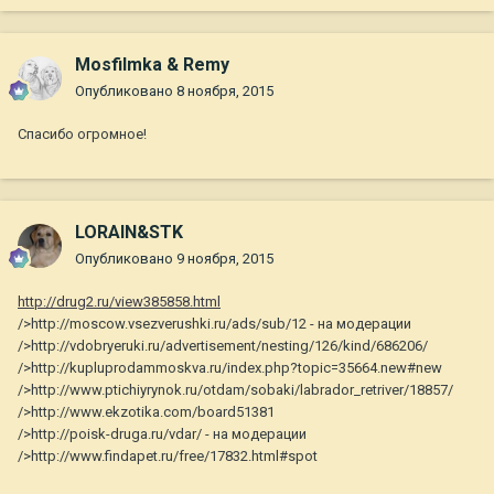
Mosfilmka & Remy
Опубликовано
8 ноября, 2015
Спасибо огромное!
LORAIN&STK
Опубликовано
9 ноября, 2015
http://drug2.ru/view385858.html
/>http://moscow.vsezverushki.ru/ads/sub/12 - на модерации
/>http://vdobryeruki.ru/advertisement/nesting/126/kind/686206/
/>http://kupluprodammoskva.ru/index.php?topic=35664.new#new
/>http://www.ptichiyrynok.ru/otdam/sobaki/labrador_retriver/18857/
/>http://www.ekzotika.com/board51381
/>http://poisk-druga.ru/vdar/ - на модерации
/>http://www.findapet.ru/free/17832.html#spot