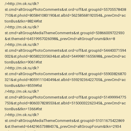
/>http://m.ok.ru/dk?
st.cmd=altGroupPhotoComments&st.ord=off&st.groupId=55705578438
710&st.phoId=805841083190&st.albId=56258568192054&_prevCmd=ac
tionBus&tkn=8824#lst
/>http://m.ok.ru/dk?
st.cmd=altGroupMediaThemeComments&st.groupId=53866009722930
&st.themeId=64519957026098&_prevCmd=altGroupForum&tkn=8
/>http://m.ok.ru/dk?
st.cmd=altGroupPhotoComments&st.ord=off&st.groupId=54440071594
002&st.phoId=805832335634&st.albId=54499811655698&_prevCmd=ac
tionBus&tkn=9061#lst
/>http://m.ok.ru/dk?
st.cmd=altGroupPhotoComments&st.ord=off&st.groupId=55903826870
321&st.phoId=805911104049&st.albId=55929236422705&_prevCmd=ac
tionBus&tkn=8559#lst
/>http://m.ok.ru/dk?
st.cmd=altGroupPhotoComments&st.ord=off&st.groupId=51499994775
753&st.phoId=806037828553&st.albId=51500032262345&_prevCmd=ac
tionBus&tkn=1366#lst
/>http://m.ok.ru/dk?
st.cmd=altGroupMediaThemeComments&st.groupId=51011675422869
&st.themeId=64429657388437&_prevCmd=altGroupForum&tkn=2934