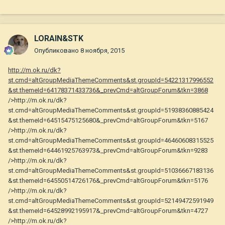
LORAIN&STK
Опубликовано
8 ноября, 2015
http://m.ok.ru/dk?
st.cmd=altGroupMediaThemeComments&st.groupId=54221317996552
&st.themeId=64178371433736&_prevCmd=altGroupForum&tkn=3868
/>http://m.ok.ru/dk?
st.cmd=altGroupMediaThemeComments&st.groupId=51938360885424
&st.themeId=64515475125680&_prevCmd=altGroupForum&tkn=5167
/>http://m.ok.ru/dk?
st.cmd=altGroupMediaThemeComments&st.groupId=46460608315525
&st.themeId=64461925763973&_prevCmd=altGroupForum&tkn=9283
/>http://m.ok.ru/dk?
st.cmd=altGroupMediaThemeComments&st.groupId=51036667183136
&st.themeId=64550514726176&_prevCmd=altGroupForum&tkn=5176
/>http://m.ok.ru/dk?
st.cmd=altGroupMediaThemeComments&st.groupId=52149472591949
&st.themeId=64528992195917&_prevCmd=altGroupForum&tkn=4727
/>http://m.ok.ru/dk?