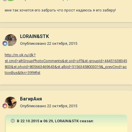
мне так хочется его забрать что прост надеюсь я его заберу!
LORAIN&STK
Опубликовано
22 октября, 2015
http://m.ok.ru/dk?
st.cmd=altGroupPhotoComments&st.ord=off&st.groupId=44451638345
803&st.phoId=805663469643&st.albId=51563458003019&_prevCmd=ac
tionBus&tkn=399#lst
БагирАня
Опубликовано
22 октября, 2015
В 22.10.2015 в 06:29, LORAIN&STK сказал: