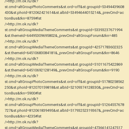
/>http://m.ok.ru/dk?
st.cmd=altGroupPhotoComments&st.ord=off&st.groupId=53494439608
430&st.phoId=812062421614&st.albId=53494644015214&_prevCmd=ac
tionBus&tkn=8759#lst
/>http://m.ok.ru/dk?
st.cmd=altGroupMediaThemeComments&st.groupId=53393237671994
&st.themeId=64495309695802&_prevCmd=altGroupForum&tkn=485
/>http://m.ok.ru/dk?
st.cmd=altGroupMediaThemeComments&st.groupId=42571783602325
&st.themeId=64510683084181&_prevCmd=altGroupForum&tkn=8646
/>http://m.ok.ru/dk?
st.cmd=altGroupMediaThemeComments&st.groupId=51011675422869
&st.themeId=64510692128149&_prevCmd=altGroupForum&tkn=9190
/>http://m.ok.ru/dk?
st.cmd=altGroupPhotoComments&st.ord=off&st.groupId=51780258562
250&st.phoId=812070159818&st.albId=52109374128330&_prevCmd=ac
tionBus&tkn=5900#lst
/>http://m.ok.ru/dk?
st.cmd=altGroupPhotoComments&st.ord=off&st.groupId=51264557678
727&st.phoId=812061839495&st.albId=51793252319367&_prevCmd=ac
tionBus&tkn=4235#lst
/>http://m.ok.ru/dk?
st.cmd=altGroupMediaThemeComments&st.groupId=47366141247517