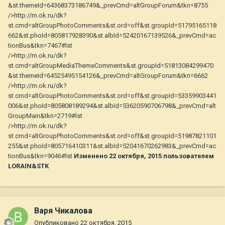
&st.themeId=64368373186749&_prevCmd=altGroupForum&tkn=8755
/>http://m.ok.ru/dk?
st.cmd=altGroupPhotoComments&st.ord=off&st.groupId=51795165118
662&st.phoId=805817928390&st.albId=52420167139526&_prevCmd=ac
tionBus&tkn=7467#lst
/>http://m.ok.ru/dk?
st.cmd=altGroupMediaThemeComments&st.groupId=51813084299470
&st.themeId=64525495154126&_prevCmd=altGroupForum&tkn=6662
/>http://m.ok.ru/dk?
st.cmd=altGroupPhotoComments&st.ord=off&st.groupId=53359903441
006&st.phoId=805808189294&st.albId=53620590706798&_prevCmd=alt
GroupMain&tkn=2719#lst
/>http://m.ok.ru/dk?
st.cmd=altGroupPhotoComments&st.ord=off&st.groupId=51987821101
255&st.phoId=805716410311&st.albId=52041670262983&_prevCmd=ac
tionBus&tkn=9046#lst
Изменено
22 октября, 2015
пользователем
LORAIN&STK
Варя Чикалова
Опубликовано
22 октября, 2015