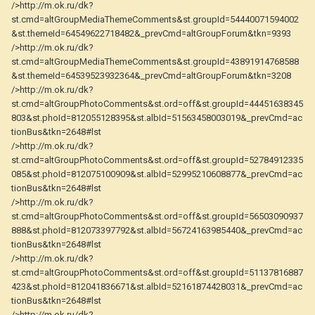
/>http://m.ok.ru/dk?
st.cmd=altGroupMediaThemeComments&st.groupId=54440071594002
&st.themeId=64549622718482&_prevCmd=altGroupForum&tkn=9393
/>http://m.ok.ru/dk?
st.cmd=altGroupMediaThemeComments&st.groupId=43891914768588
&st.themeId=64539523932364&_prevCmd=altGroupForum&tkn=3208
/>http://m.ok.ru/dk?
st.cmd=altGroupPhotoComments&st.ord=off&st.groupId=44451638345
803&st.phoId=812055128395&st.albId=51563458003019&_prevCmd=ac
tionBus&tkn=2648#lst
/>http://m.ok.ru/dk?
st.cmd=altGroupPhotoComments&st.ord=off&st.groupId=52784912335
085&st.phoId=812075100909&st.albId=52995210608877&_prevCmd=ac
tionBus&tkn=2648#lst
/>http://m.ok.ru/dk?
st.cmd=altGroupPhotoComments&st.ord=off&st.groupId=56503090937
888&st.phoId=812073397792&st.albId=56724163985440&_prevCmd=ac
tionBus&tkn=2648#lst
/>http://m.ok.ru/dk?
st.cmd=altGroupPhotoComments&st.ord=off&st.groupId=51137816887
423&st.phoId=812041836671&st.albId=52161874428031&_prevCmd=ac
tionBus&tkn=2648#lst
/>http://m.ok.ru/dk?