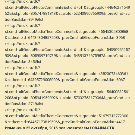
/>http://m.ok.ru/dk?
st.cmd=altGroupPhotoComments&st.ord=off&st.groupId=44646271549
525&st.phoId=805747881813&st.albId=52243890765909&_prevCmd=ac
tionBus&tkn=8949#lst
/>http://m.ok.ru/dk?
st.cmd=altGroupMediaThemeComments&st.groupId=45545305800868
&st.themeId=64434304857508&_prevCmd=altGroupForum&tkn=3968
/>http://m.ok.ru/dk?
st.cmd=altGroupPhotoComments&st.ord=off&st.groupId=54390962257
939&st.phoId=805939710739&st.albId=54391374675987&_prevCmd=ac
tionBus&tkn=345#lst
/>http://m.ok.ru/dk?
st.cmd=altGroupMediaThemeComments&st.groupId=43823073460361
&st.themeId=64395729008009&_prevCmd=altGroupForum&tkn=6067
/>http://m.ok.ru/dk?
st.cmd=altGroupPhotoComments&st.ord=off&st.groupId=56400832561
208&st.phoId=805941959992&st.albId=57032763179064&_prevCmd=ac
tionBus&tkn=3718#lst
/>http://m.ok.ru/dk?
st.cmd=altGroupMediaThemeComments&st.groupId=51679712772300
&st.themeId=64457173819596&_prevCmd=altGroupForum&tkn=4417
Изменено
22 октября, 2015
пользователем LORAIN&STK