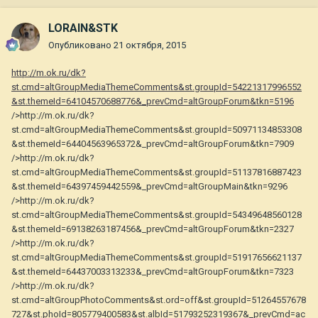
LORAIN&STK
Опубликовано
21 октября, 2015
http://m.ok.ru/dk?
st.cmd=altGroupMediaThemeComments&st.groupId=54221317996552
&st.themeId=64104570688776&_prevCmd=altGroupForum&tkn=5196
/>http://m.ok.ru/dk?
st.cmd=altGroupMediaThemeComments&st.groupId=50971134853308
&st.themeId=64404563965372&_prevCmd=altGroupForum&tkn=7909
/>http://m.ok.ru/dk?
st.cmd=altGroupMediaThemeComments&st.groupId=51137816887423
&st.themeId=64397459442559&_prevCmd=altGroupMain&tkn=9296
/>http://m.ok.ru/dk?
st.cmd=altGroupMediaThemeComments&st.groupId=54349648560128
&st.themeId=69138263187456&_prevCmd=altGroupForum&tkn=2327
/>http://m.ok.ru/dk?
st.cmd=altGroupMediaThemeComments&st.groupId=51917656621137
&st.themeId=64437003313233&_prevCmd=altGroupForum&tkn=7323
/>http://m.ok.ru/dk?
st.cmd=altGroupPhotoComments&st.ord=off&st.groupId=51264557678
727&st.phoId=805779400583&st.albId=51793252319367&_prevCmd=ac