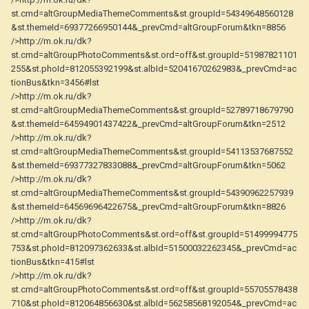
st.cmd=altGroupMediaThemeComments&st.groupId=54349648560128
&st.themeId=69377266950144&_prevCmd=altGroupForum&tkn=8856
/>http://m.ok.ru/dk?
st.cmd=altGroupPhotoComments&st.ord=off&st.groupId=51987821101
255&st.phoId=812055392199&st.albId=52041670262983&_prevCmd=ac
tionBus&tkn=3456#lst
/>http://m.ok.ru/dk?
st.cmd=altGroupMediaThemeComments&st.groupId=52789718679790
&st.themeId=64594901437422&_prevCmd=altGroupForum&tkn=2512
/>http://m.ok.ru/dk?
st.cmd=altGroupMediaThemeComments&st.groupId=54113537687552
&st.themeId=69377327833088&_prevCmd=altGroupForum&tkn=5062
/>http://m.ok.ru/dk?
st.cmd=altGroupMediaThemeComments&st.groupId=54390962257939
&st.themeId=64569696422675&_prevCmd=altGroupForum&tkn=8826
/>http://m.ok.ru/dk?
st.cmd=altGroupPhotoComments&st.ord=off&st.groupId=51499994775
753&st.phoId=812097362633&st.albId=51500032262345&_prevCmd=ac
tionBus&tkn=415#lst
/>http://m.ok.ru/dk?
st.cmd=altGroupPhotoComments&st.ord=off&st.groupId=55705578438
710&st.phoId=812064856630&st.albId=56258568192054&_prevCmd=ac