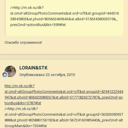
/>http://m.ok.ru/dk?
st.cmd=altGroupPhotoComments&st.ord=off&st.groupId=444516
38345803&st.phoId=805663469643&st.albId=51563458003019&_
prevCmd=actionBus&tkn=399#lst
Спасибо огроменное!
LORAIN&STK
Опубликовано
22 октября, 2015
http://m.ok.ru/dk?
st.cmd=altGroupPhotoComments&st.ord=off&st.groupId=42941222944
947&st.phoId=806020089267&st.albId=51771826372787&_prevCmd=ac
tionBus&tkn=3787#lst
/>http://m.ok.ru/dk?
st.cmd=altGroupPhotoComments&st.ord=off&st.groupId=56503090937
888&st.phoId=805880156192&st.albId=56724163985440&_prevCmd=alt
GroupMain&tkn=7304#lst