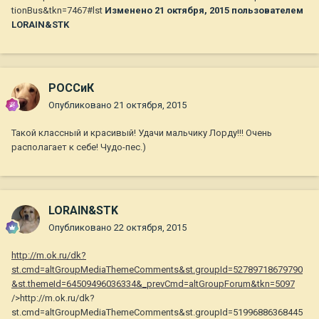
tionBus&tkn=7467#lst
Изменено
21 октября, 2015
пользователем
LORAIN&STK
РОССиК
Опубликовано
21 октября, 2015
Такой классный и красивый! Удачи мальчику Лорду!!! Очень
располагает к себе! Чудо-пес.)
LORAIN&STK
Опубликовано
22 октября, 2015
http://m.ok.ru/dk?
st.cmd=altGroupMediaThemeComments&st.groupId=52789718679790
&st.themeId=64509496036334&_prevCmd=altGroupForum&tkn=5097
/>http://m.ok.ru/dk?
st.cmd=altGroupMediaThemeComments&st.groupId=51996886368445