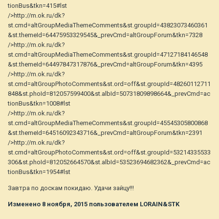
tionBus&tkn=415#lst
/>http://m.ok.ru/dk?
st.cmd=altGroupMediaThemeComments&st.groupId=43823073460361
&st.themeId=64475953329545&_prevCmd=altGroupForum&tkn=7328
/>http://m.ok.ru/dk?
st.cmd=altGroupMediaThemeComments&st.groupId=47127184146548
&st.themeId=64497847317876&_prevCmd=altGroupForum&tkn=4395
/>http://m.ok.ru/dk?
st.cmd=altGroupPhotoComments&st.ord=off&st.groupId=48260112711
848&st.phoId=812057599400&st.albId=50731809898664&_prevCmd=ac
tionBus&tkn=1008#lst
/>http://m.ok.ru/dk?
st.cmd=altGroupMediaThemeComments&st.groupId=45545305800868
&st.themeId=64516092343716&_prevCmd=altGroupForum&tkn=2391
/>http://m.ok.ru/dk?
st.cmd=altGroupPhotoComments&st.ord=off&st.groupId=53214335533
306&st.phoId=812052664570&st.albId=53523694682362&_prevCmd=ac
tionBus&tkn=1954#lst
Завтра по доскам покидаю. Удачи зайцу!!!
Изменено
8 ноября, 2015
пользователем LORAIN&STK