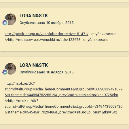
LORAIN&STK
Опубликовано
10 ноября, 2015
http://poisk-druga.ru/vdar/labrador-retriver-51471/
- опубликовано
/>http://moscow.vsezverushki.ru/ads/122678 - опубликовано
LORAIN&STK
Опубликовано
10 ноября, 2015
http://m.ok.ru/dk?
st.cmd=altGroupMediaThemeComments&st.groupId=56890339491879
&st.themeId=64488478228519&_prevCmd=userMarks&tkn=9725#lst
/>http://m.ok.ru/dk?
st.cmd=altGroupMediaThemeComments&st.groupId=53494439608430
&st.themeId=64546817029486&_prevCmd=altGroupForum&tkn=542