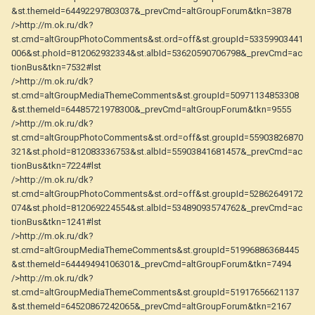
&st.themeId=64492297803037&_prevCmd=altGroupForum&tkn=3878
/>http://m.ok.ru/dk?
st.cmd=altGroupPhotoComments&st.ord=off&st.groupId=53359903441
006&st.phoId=812062932334&st.albId=53620590706798&_prevCmd=ac
tionBus&tkn=7532#lst
/>http://m.ok.ru/dk?
st.cmd=altGroupMediaThemeComments&st.groupId=50971134853308
&st.themeId=64485721978300&_prevCmd=altGroupForum&tkn=9555
/>http://m.ok.ru/dk?
st.cmd=altGroupPhotoComments&st.ord=off&st.groupId=55903826870
321&st.phoId=812083336753&st.albId=55903841681457&_prevCmd=ac
tionBus&tkn=7224#lst
/>http://m.ok.ru/dk?
st.cmd=altGroupPhotoComments&st.ord=off&st.groupId=52862649172
074&st.phoId=812069224554&st.albId=53489093574762&_prevCmd=ac
tionBus&tkn=1241#lst
/>http://m.ok.ru/dk?
st.cmd=altGroupMediaThemeComments&st.groupId=51996886368445
&st.themeId=64449494106301&_prevCmd=altGroupForum&tkn=7494
/>http://m.ok.ru/dk?
st.cmd=altGroupMediaThemeComments&st.groupId=51917656621137
&st.themeId=64520867242065&_prevCmd=altGroupForum&tkn=2167