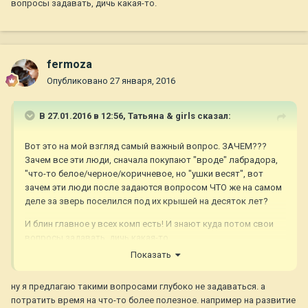
вопросы задавать, дичь какая-то.
fermoza
Опубликовано
27 января, 2016
В 27.01.2016 в 12:56,
Татьяна & girls
сказал:
Вот это на мой взгляд самый важный вопрос. ЗАЧЕМ???
Зачем все эти люди, сначала покупают "вроде" лабрадора,
"что-то белое/черное/коричневое, но "ушки весят", вот
зачем эти люди после задаются вопросом ЧТО же на самом
деле за зверь поселился под их крышей на десяток лет?
И блин главное у всех комп есть! И знают куда потом свои
вопросы задавать, дичь какая-то.
Показать
ну я предлагаю такими вопросами глубоко не задаваться. а
потратить время на что-то более полезное. например на развитие