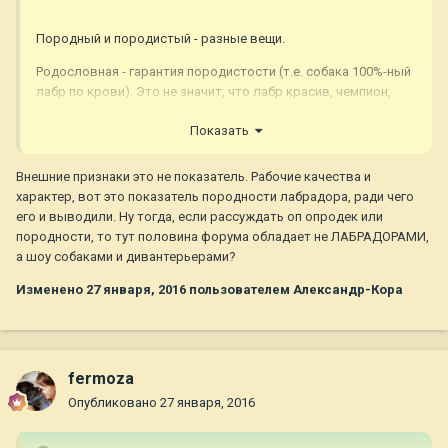
Породный и породистый - разные вещи.
Родословная - гарантия породистости (т.е. собака 100%-ный
лабр по крови). Это не значит, что лабр красив, чемпион,
охотник или еще что-то…. Это только происхождение, ничего
Показать
больше.
Породность - это совокупность внешних признаков собаки,
Внешние признаки это не показатель. Рабочие качества и
которые характеризуют ее как высоко качественного
характер, вот это показатель породности лабрадора, ради чего
представителя породы (как-то так).
его и выводили. Ну тогда, если рассуждать оп опродек или
породности, то тут половина форума обладает не ЛАБРАДОРАМИ,
а шоу собаками и дивантерьерами?
Изменено
27 января, 2016
пользователем Александр-Кора
fermoza
Опубликовано
27 января, 2016