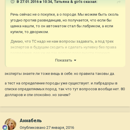
В 27.01.2016 в 10:34,
Татьяна & girls
сказал:
Речь сейчас не о покупке, а о породе. Мы можем быть сколь
угодно против разведенцев, но получается, что если бы
щенка нашли, то он автоматом стал бы лабриком, а если
купили, то двориком.
Думаю, что ТС надо не нам вопросы задавать, а под трех
экспертов в будущем сходить и сделать нулевку без права
разведения, раз уж ее так вопрос породности торкнул
ПОСЛЕ покупки, а не ДО.
Показать
эксперты знаете ли тоже вещь в себе. но правила таковы да.
а тест на определение породы уже существует. и лабрадоры в
списке определяемых пород. так что тут вопросов вообще нет. 80
долларов и спи спокойно. но зачем?
Aннaбель
Опубликовано
27 января, 2016