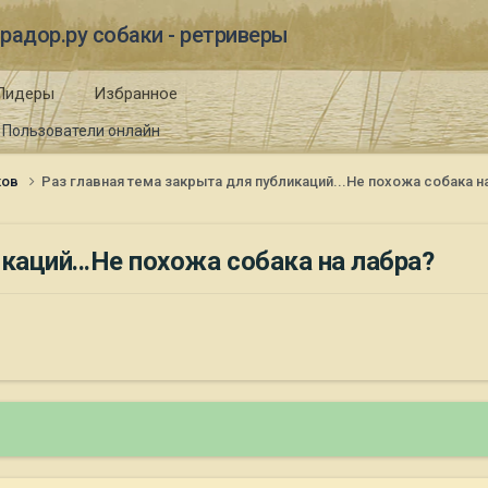
радор.ру собаки - ретриверы
Лидеры
Избранное
Пользователи онлайн
ков
Раз главная тема закрыта для публикаций...Не похожа собака н
каций...Не похожа собака на лабра?