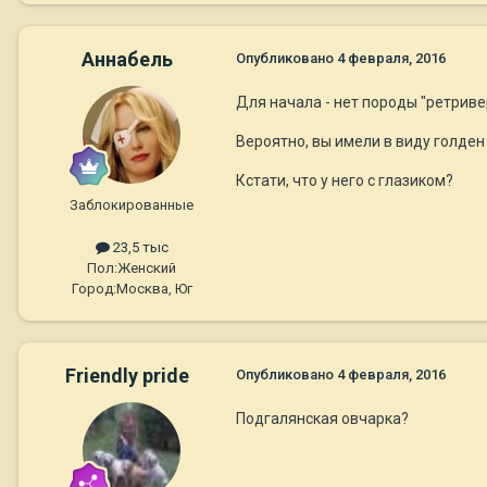
Aннaбель
Опубликовано
4 февраля, 2016
Для начала - нет породы "ретриве
Вероятно, вы имели в виду голден 
Кстати, что у него с глазиком?
Заблокированные
23,5 тыс
Пол:
Женский
Город:
Москва, Юг
Friendly pride
Опубликовано
4 февраля, 2016
Подгалянская овчарка?