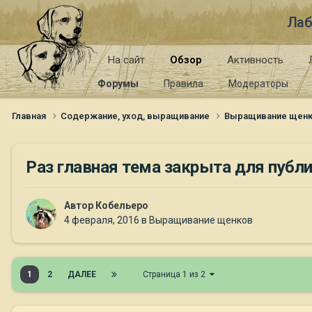
Лаб
На сайт
Обзор
Активность
Форумы
Правила
Модераторы
Главная
Содержание, уход, выращивание
Выращивание щен
Раз главная тема закрыта для публи
Автор
Кобельеро
4 февраля, 2016
в
Выращивание щенков
1
2
ДАЛЕЕ
Страница 1 из 2