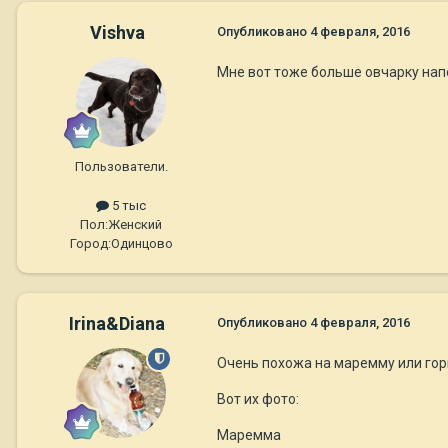
Vishva
Опубликовано
4 февраля, 2016
Мне вот тоже больше овчарку нап
Пользователи.
5 тыс
Пол:
Женский
Город:
Одинцово
Irina&Diana
Опубликовано
4 февраля, 2016
Очень похожа на маремму или гор
Вот их фото:
Маремма