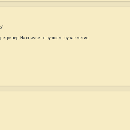
р".
ретривер. На снимке - в лучшем случае метис.