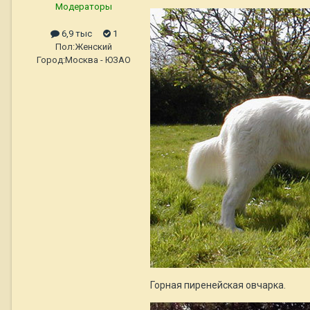
Модераторы
6,9 тыс
1
Пол:
Женский
Город:
Москва - ЮЗАО
Горная пиренейская овчарка.