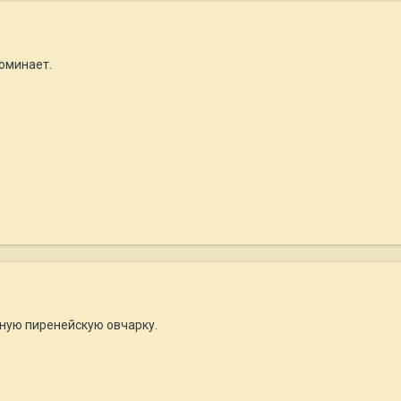
оминает.
ную пиренейскую овчарку.