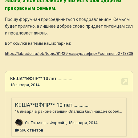
жизни, а всё остальное у них есть благодаря их
прекрасным семьям.
Прошу форумчан присоединиться к поздравлениям. Семьям
будет приятно, а лишнее доброе слово придает питомцам сил
и продлевает жизнь.
Вот ссылки на темы наших парней:
https://labrador.ru/ipb/topic/81429-лаврушавфпр/#comment-2713308