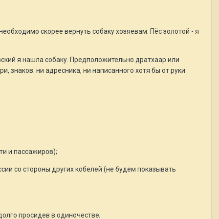
необходимо скорее вернуть собаку хозяевам. Пёс золотой - я
говский я нашла собаку. Предположительно дратхаар или
и, знаков: ни адресника, ни написанного хотя бы от руки
ти и пассажиров);
ессии со стороны других кобелей (не будем показывать
 долго просидев в одиночестве;