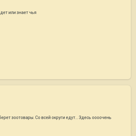
дет или знает чья
ерет зоотовары. Со всей округи едут... Здесь оооочень