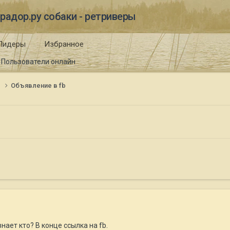
радор.ру собаки - ретриверы
Лидеры
Избранное
Пользователи онлайн
и
Объявление в fb
ает кто? В конце ссылка на fb.