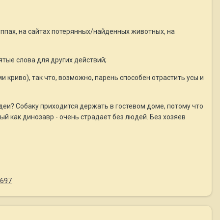
руппах, на сайтах потерянных/найденных животных, на
нятые слова для других действий;
 криво), так что, возможно, парень способен отрастить усы и
деи? Собаку приходится держать в гостевом доме, потому что
ный как динозавр - очень страдает без людей. Без хозяев
4697