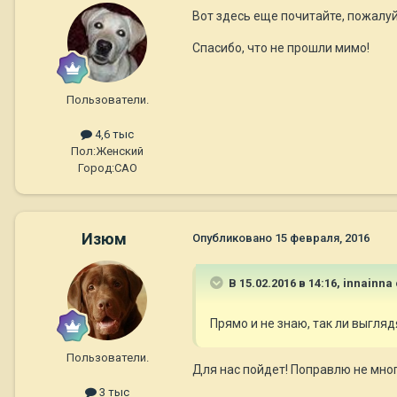
Вот здесь еще почитайте, пожалу
Спасибо, что не прошли мимо!
Пользователи.
4,6 тыс
Пол:
Женский
Город:
САО
Изюм
Опубликовано
15 февраля, 2016
В 15.02.2016 в 14:16,
innainna
Прямо и не знаю, так ли выгля
Пользователи.
Для нас пойдет! Поправлю не мног
3 тыс