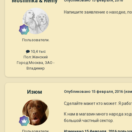
Mosfilmka & Remy
Опубликовано
15 февраля, 2016
Напишите заявление о находке, по
Пользователи.
10,4 тыс
Пол:
Женский
Город:
Москва, ЗАО -
Владимир
Изюм
Опубликовано
15 февраля, 2016
(из
Сделайте макет кто может. Я работ
К нам в магазин много народа ходи
большой частный сектор.
Пользователи.
Изменено
15 февраля, 2016
пользо