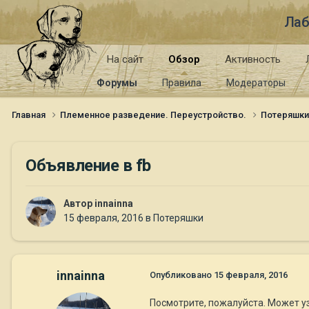
Лаб
На сайт
Обзор
Активность
Форумы
Правила
Модераторы
Главная
Племенное разведение. Переустройство.
Потеряшк
Объявление в fb
Автор
innainna
15 февраля, 2016
в
Потеряшки
innainna
Опубликовано
15 февраля, 2016
Посмотрите, пожалуйста. Может узн