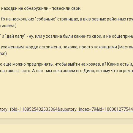
находки не обнаружили - повесили свои;
 fb на нескольких "собачьих" страницах, в вк в разных районных г
 тишина(
 и "дай лапу" - ну, или у хозяина были какие-то свои, а не общепри
т ухоженным; морда острижена, похоже, просто ножницами (местами
тся)
о ещё можно предпринять, чтобы выйти на хозяев, а? Какие есть и
на такого гостя. А пёс - мы пока зовём его Дино, потому что огром
p?story_fbid=1108525432533364&substory_index=79&id=10000127754