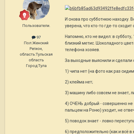
И снова про субботнюю находку. В
Пользователи.
уверена, что кто-то где-то сходит с
Напомню, кто не видел: в субботу
97
Пол:
Женский
близкий метис. Шоколадного цвета.
Регион,
телефона хозяев.
область:
Тульская
область
За выходные выяснили и сделали
Город:
Тула
1) чипа нет (на фото как раз сиди
2) клейма нет;
3) машину либо совсем не знает, 
4) ОЧЕНЬ добрый - совершенно не 
пальцем на Роню) уходит, не отве
5) поводок знает - ловко переступ
6) предположительно (как и всё в 