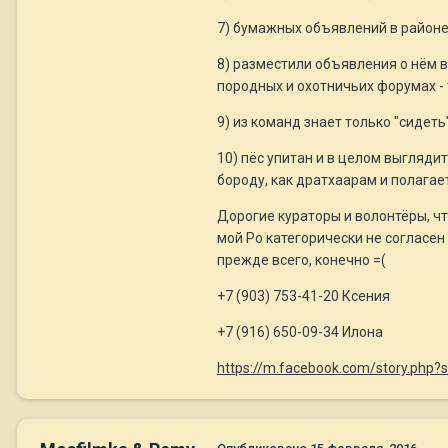
7) бумажных объявлений в районе 
8) разместили объявления о нём в
породных и охотничьих форумах -
9) из команд знает только "сидеть"
10) пёс упитан и в целом выгляди
бороду, как дратхаарам и полагае
Дорогие кураторы и волонтёры, чт
мой Ро категорически не согласен 
прежде всего, конечно =(
+7 (903) 753-41-20 Ксения
+7 (916) 650-09-34 Илона
https://m.facebook.com/story.ph