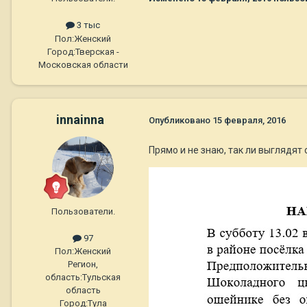
3 тыс
Пол:
Женский
Город:
Тверская -
Московская области
innainna
Опубликовано
15 февраля, 2016
Прямо и не знаю, так ли выглядят 
Пользователи.
97
Пол:
Женский
Регион,
область:
Тульская
область
Город:
Тула