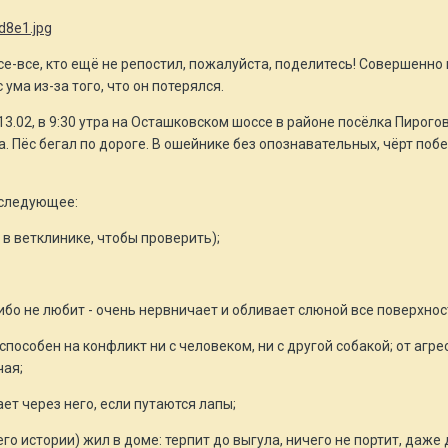
се-все, кто ещё не репостил, пожалуйста, поделитесь! Совершенно 
 ума из-за того, что он потерялся.
, 13.02, в 9:30 утра на Осташковском шоссе в районе посёлка Пиро
 Пёс бегал по дороге. В ошейнике без опознавательных, чёрт побер
 следующее:
м в ветклинике, чтобы проверить);
либо не любит - очень нервничает и обливает слюной все поверхнос
способен на конфликт ни с человеком, ни с другой собакой; от агр
чая;
ает через него, если путаются лапы;
его истории) жил в доме: терпит до выгула, ничего не портит, даже