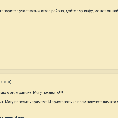
говорите с участковым этого района, дайте ему инфу, может он най
менено)
аю в этом районе. Могу поклеить!!!!!
т. Могу повесить прям тут. И приставать ко всем покупателям кто б
вателем Изюм