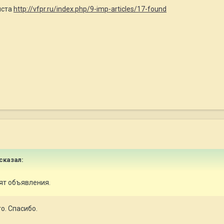
йста
http://vfpr.ru/index.php/9-imp-articles/17-found
сказал:
дят объявления.
о. Спасибо.