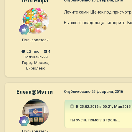
тётя Нюра
Опубликовано
25 февраля, 2016
Лечите сами. Щенок под присмотро
Бывшего владельца - игнорить. Вот
Пользователи.
5,2 тыс
4
Пол:
Женский
Город:
Москва,
Бирюлево
Елена@Мэтти
Опубликовано
25 февраля, 2016
В 25.02.2016 в 00:21,
Мия2015
ты очень помогла троль...
Пользователи.