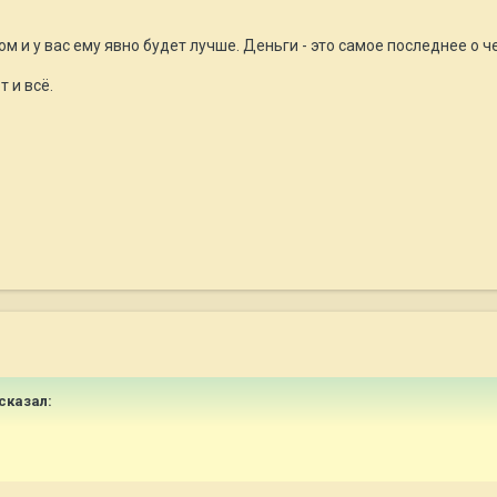
м и у вас ему явно будет лучше. Деньги - это самое последнее о ч
 и всё.
сказал: