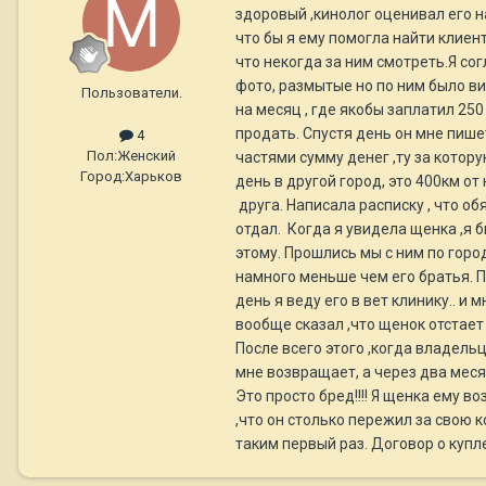
здоровый ,кинолог оценивал его н
что бы я ему помогла найти клиен
что некогда за ним смотреть.Я со
фото, размытые но по ним было ви
Пользователи.
на месяц , где якобы заплатил 250
продать. Спустя день он мне пише
4
Пол:
Женский
частями сумму денег ,ту за котор
Город:
Харьков
день в другой город, это 400км от
друга. Написала расписку , что об
отдал. Когда я увидела щенка ,я б
этому. Прошлись мы с ним по город
намного меньше чем его братья. П
день я веду его в вет клинику.. и
вообще сказал ,что щенок отстает 
После всего этого ,когда владельц
мне возвращает, а через два месяц
Это просто бред!!!! Я щенка ему в
,что он столько пережил за свою к
таким первый раз. Договор о купл