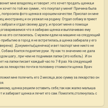
Звонит мне владелец и говорит ,что хочет продать щенка,и
н хочет по той же сумме , что покупал у меня! Причина была
), попросила фото щенка в хорошем качестве. Прислал он мне
ец иностранец и он уезжал на родину. Отдал собаку в приют
го забрал и отдал своему другу, и просит меня о помощи
Мы договариваемся что я забираю щенка и выплачиваю ему
у я на это согласилась. С мужем едем на машине на следующий
о прибытию в город я не встретилась,а щенка забирала у его
аверена) . Документы(щенячка) и вет паспорт мне никто не
 Собака боится поднятие руки . Ну как то значению не дала
дом шагу , при чем не поднимая лапки (это кобель) . И он
ет на лапки писает каждый час по 7-8 раз. На следующий
Сума за лекарство почти в половину стоимости щенка. Врач
едложил мне полечить его 2 месяца ,всю сумму за лекарство он
ся.
ду никому, щенка решили оставить себе,так как жалко малыша
т и забирает щенка и лечит его сам. Помогите,столкнулась с