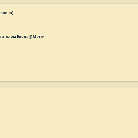
менено)
вателем Елена@Мэтти