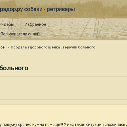
радор.ру собаки - ретриверы
Лидеры
Избранное
Пользователи онлайн
ков
Продала здорового щенка , вернули больного
 больного
у пишу,ну срочно нужна помощь!!! У нас такая ситуация сложилась 