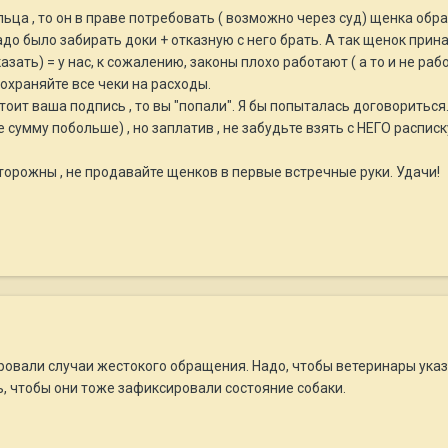
ца , то он в праве потребовать ( возможно через суд) щенка обратн
надо было забирать доки + отказную с него брать. А так щенок при
азать) = у нас, к сожалению, законы плохо работают ( а то и не раб
сохраняйте все чеки на расходы.
тоит ваша подпись , то вы "попали". Я бы попыталась договориться.
сумму побольше) , но заплатив , не забудьте взять с НЕГО расписку
орожны , не продавайте щенков в первые встречные руки. Удачи!
ровали случаи жестокого обращения. Надо, чтобы ветеринары указа
 чтобы они тоже зафиксировали состояние собаки.