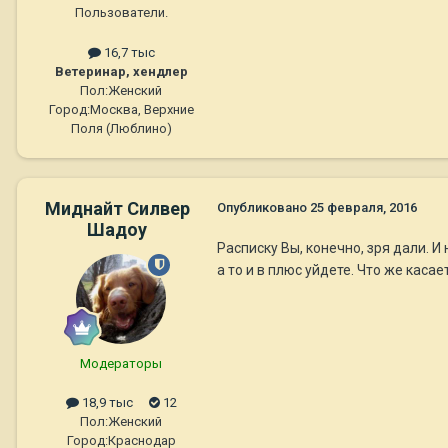
Пользователи.
16,7 тыс
Ветеринар, хендлер
Пол:
Женский
Город:
Москва, Верхние
Поля (Люблино)
Миднайт Силвер
Опубликовано
25 февраля, 2016
Шадоу
Расписку Вы, конечно, зря дали. И
а то и в плюс уйдете. Что же каса
Модераторы
18,9 тыс
12
Пол:
Женский
Город:
Краснодар