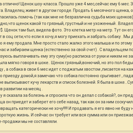
а отлично! Щенок шоу-класса. Прошло уже 4 мес,сейчас ему 6 мес. 
та. Владелец живет в другом городе. Продать 6 месячного щенка, о
гласилась помочь (так как мне не безразлична судьба моих щенков
дно,что щенок какой то грязный, грустный и не ухоженный . Владел
 $. Щенок там был, видела фото. Это клетка метр на метр. Тут он е
т в соц сети,что если я хочу,я могу приехать и забрать собаку . 
ую я ему продала. Мне просто стало жалко этого малыша и по этом
 нас и забираем щенка (естественно за свой счет) . С владельцем п
язуюсь выплачивать ему эту суму(но расписка от руки и никем не з
ыла мягко говоря в шоке.. Щенок грязный,вонючий, но это пол беды.
у , а собака в свои 6 мес идет с поджатым хвостом ,писается на каж
о приезду домой,я замечаю что собака постоянно срыгивает , пада
 мне выписывают кучу лекарств и список болезней. Я была в шоке...
в развитии на месяц .
у я сказала за болезнь и спросила что он делал с собакой?, он пр
а он приедет и заберет его себе назад, так как он за ним соскучил
озвращать категорически не хочу!!!!! И продавать я его явно не бу
ороткую жизнь. И сейчас он требует или вся сумма или он приезжае
е-продажи мы не составляли.