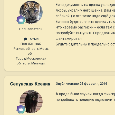
Если документы на щенка у владель
якобы, украли у него щенка. Вам 
собакой ( а это тоже надо ещё док
Если вы будете лечить щенка , то 
Что касаемо расписки = если там с
Пользователи.
попробуйте выкупить ( предложите 
шантажировал.
15 тыс
Пол:
Женский
Будьте бдительны и предельно ост
Регион, область:
Моск.
обл.
Город:
Московская
область. Мытищи.
Селунская Ксения
Опубликовано
25 февраля, 2016
А вроде были случаи, когда фикси
попробовать полицию подключить,