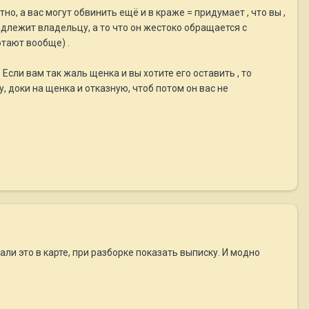
о, а вас могут обвинить ещё и в краже = придумает , что вы ,
надлежит владельцу, а то что он жестоко обращается с
отают вообще) .
 Если вам так жаль щенка и вы хотите его оставить , то
, доки на щенка и отказную, чтоб потом он вас не
ли это в карте, при разборке показать выписку. И модно