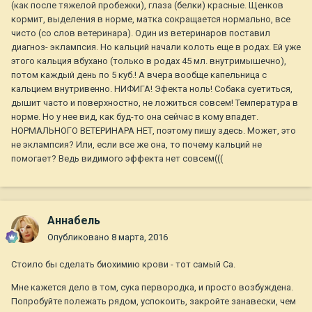
(как после тяжелой пробежки), глаза (белки) красные. Щенков
кормит, выделения в норме, матка сокращается нормально, все
чисто (со слов ветеринара). Один из ветеринаров поставил
диагноз- эклампсия. Но кальций начали колоть еще в родах. Ей уже
этого кальция вбухано (только в родах 45 мл. внутримышечно),
потом каждый день по 5 куб.! А вчера вообще капельница с
кальцием внутривенно. НИФИГА! Эфекта ноль! Собака суетиться,
дышит часто и поверхностно, не ложиться совсем! Температура в
норме. Но у нее вид, как буд-то она сейчас в кому впадет.
НОРМАЛЬНОГО ВЕТЕРИНАРА НЕТ, поэтому пишу здесь. Может, это
не эклампсия? Или, если все же она, то почему кальций не
помогает? Ведь видимого эффекта нет совсем(((
Aннaбель
Опубликовано
8 марта, 2016
Стоило бы сделать биохимию крови - тот самый Са.
Мне кажется дело в том, сука первородка, и просто возбуждена.
Попробуйте полежать рядом, успокоить, закройте занавески, чем