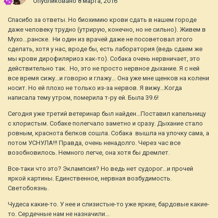
Опубликовано
8 марта, 2016
Спасибо за ответы. Но биохимию крови сдать в нашем городе
даже человеку трудно (утрирую, конечно, но не сильно). Живем в
Мухо...ранске. Ни один из врачей даже не посоветовал этого
сделать, хотя у нас, вроде бы, есть лаборатория (ведь сдаем же
мы крови дирофиляриоз как-то). Собака очень нервничает, это
действительно так. Но, это не просто нервное дыхание. Я с ней
все время сижу...и говорю и глажу... Она уже мне щенков на колени
носит. Но ей плохо не только из-за нервов. Я вижу...Когда
написала тему утром, померила т-ру ей. Была 39.6!
Сегодня уже третий ветеринар был найден...Поставил капельницу
с хлористым. Собаке полегчало заметно и сразу. Дыхание стало
ровным, краснота белков сошла. Собака вышла на улочку сама, а
потом УСНУЛА!!! Правда, очень ненадолго. Через час все
возобновилось. Немного легче, она хотя бы дремлет.
Все-таки что это? Эклампсия? Но ведь нет судорог...и прочей
яркой картины. Единственное, нервная возбудимость.
Светобоязнь.
Чудеса какие-то. У нее и слизистые-то уже яркие, бардовые какие-
то. Сердечные нам не назначили...