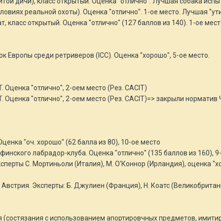
итой дичи), класс открытый. Оценка "отлично". Лучшая собака испы
словиях реальной охоты). Оценка "отлично". 1-ое место. Лучшая "ут
ат, класс открытый. Оценка "отлично" (127 баллов из 140). 1-ое мест
к Европы среди ретриверов (ICC). Оценка "хорошо", 5-ое место.
. Оценка "отлично", 2-оем место (Рез. CACIT)
IT. Оценка "отлично", 2-оем место (Рез. CACIT)=> закрыли нормати
 Оценка "оч. хорошо" (62 балла из 80), 10-ое место
ат финского лабрадор-клуба. Оценка "отлично" (135 баллов из 160),
 эксперты С. Мортиньоли (Италия), М. О'Коннор (Ирландия), оценка "
, Австрия. Эксперты: Б. Джулиен (Франция), Н. Коатс (Великобритани
я (состязания с использованием апортировчных предметов, имитир