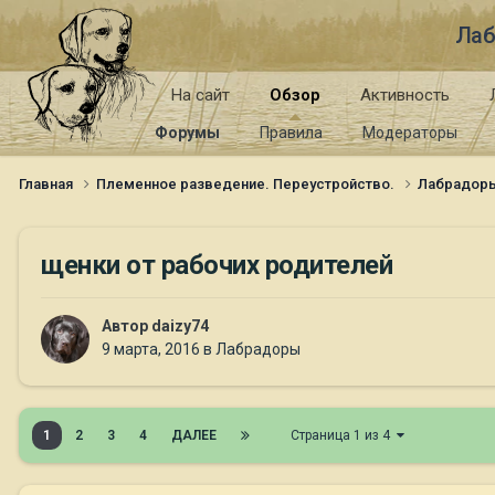
Лаб
На сайт
Обзор
Активность
Форумы
Правила
Модераторы
Главная
Племенное разведение. Переустройство.
Лабрадор
щенки от рабочих родителей
Автор
daizy74
9 марта, 2016
в
Лабрадоры
1
2
3
4
ДАЛЕЕ
Страница 1 из 4