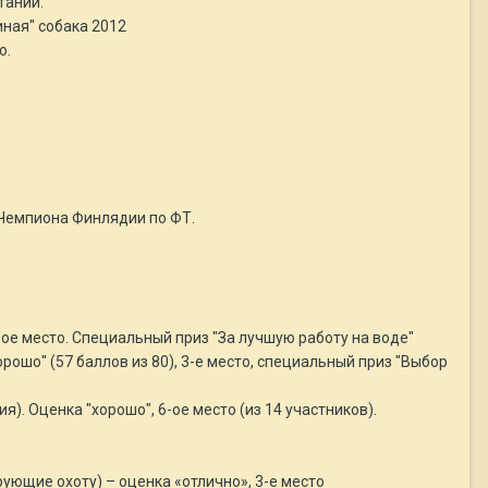
таний.
иная" собака 2012
о.
в Чемпиона Финлядии по ФТ.
 9-ое место. Специальный приз "За лучшую работу на воде"
хорошо" (57 баллов из 80), 3-е место, специальный приз "Выбор
я). Оценка "хорошо", 6-ое место (из 14 участников).
ующие охоту) – оценка «отлично», 3-е место