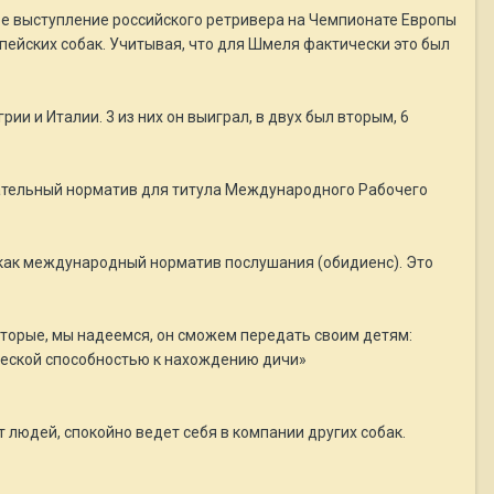
ое выступление российского ретривера на Чемпионате Европы
пейских собак. Учитывая, что для Шмеля фактически это был
ии и Италии. 3 из них он выиграл, в двух был вторым, 6
зательный норматив для титула Международного Рабочего
 как международный норматив послушания (обидиенс). Это
торые, мы надеемся, он сможем передать своим детям:
ической способностью к нахождению дичи»
людей, спокойно ведет себя в компании других собак.