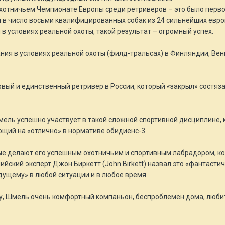
охотничьем Чемпионате Европы среди ретриверов – это было перв
л в число восьми квалифицированных собак из 24 сильнейших евро
 в условиях реальной охоты, такой результат – огромный успех.
ия в условиях реальной охоты (филд-тральсах) в Финляндии, Венгр
вый и единственный ретривер в России, который «закрыл» состя
ель успешно участвует в такой сложной спортивной дисциплине,
щий на «отлично» в нормативе обидиенс-3.
е делают его успешным охотничьим и спортивным лабрадором, ко
лийский эксперт Джон Биркетт (John Birkett) назвал это «фантаст
едущему» в любой ситуации и в любое время
ту, Шмель очень комфортный компаньон, беспроблемен дома, любит 