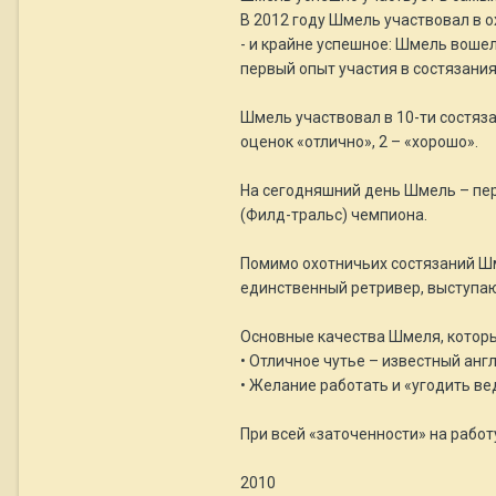
В 2012 году Шмель участвовал в 
- и крайне успешное: Шмель воше
первый опыт участия в состязания
Шмель участвовал в 10-ти состязан
оценок «отлично», 2 – «хорошо».
На сегодняшний день Шмель – пер
(Филд-тральс) чемпиона.
Помимо охотничьих состязаний Шм
единственный ретривер, выступаю
Основные качества Шмеля, которы
• Отличное чутье – известный анг
• Желание работать и «угодить в
При всей «заточенности» на рабо
2010