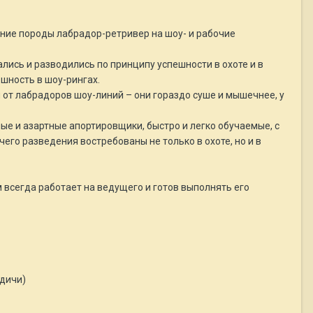
ление породы лабрадор-ретривер на шоу- и рабочие
лись и разводились по принципу успешности в охоте и в
ешность в шоу-рингах.
 от лабрадоров шоу-линий – они гораздо суше и мышечнее, у
ые и азартные апортировщики, быстро и легко обучаемые, с
го разведения востребованы не только в охоте, но и в
 всегда работает на ведущего и готов выполнять его
 дичи)