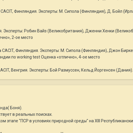
CACIT, Финляндия. Эксперты: М. Сипола (Финляндия), Д. Бойл (Ирла
. Эксперты: Робин Вайз (Великобритания), Дженни Хенки (Великоб
чно», 2-ое место
 CACIT, Финляндия. Эксперты: М. Сипола (Финляндия), Джон Бирке
дии по working test Оценка «отлично», 4-ое место
CIT, Венгрия. Эксперты: Бой Размуссен, Кельд Йоргенсен (Дания). 
нда( Боня).
ствует в реальных поисках.
ком этапе "ПСР в условиях природной среды" на XIII Республиканск