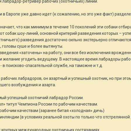
 лабрадор-ретривер рабочих (охотничьих) линий.
и в Европе уже давно идет (к сожалению, но это уже факт) разде
ачает, что как минимум в течение 10 поколений эти собаки отбира
 от собак шоу-линий, основной критерий разведения которых – усп
отничьего) разведения достаточно сильно экстерьерно отличаются
, головы суше и более вытянуты.
азведения «заточены» на работу, они все без исключения врожденн
 желание угодить ведущему. В настоящее время лабрадоры рабоче
- в поисково-спасательной службе, на таможне и т.д.
абочих лабрадоров, он азартный и успешный охотник, но при этом
шего возбуждения и азарта.
мый успешный охотничий лабрадор России.
рыл» титул Чемпиона России по рабочим качествам.
 рабочим качествам (заранее битая «холодная» дичь)
инляндии (в условиях реальной охоты по только что отстрелянной
х крупных международных охотничьих состязаниях.