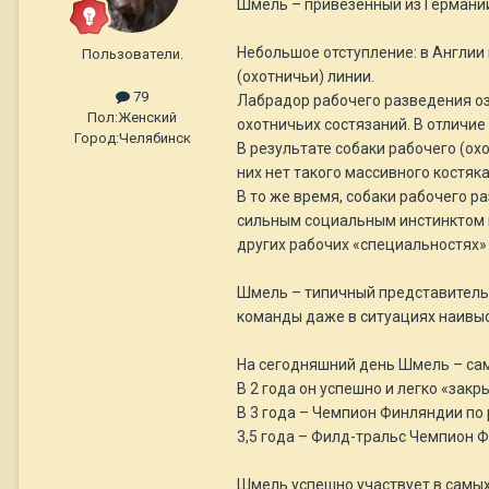
Шмель – привезенный из Германии
Небольшое отступление: в Англии 
Пользователи.
(охотничьи) линии.
79
Лабрадор рабочего разведения озн
Пол:
Женский
охотничьих состязаний. В отличие
Город:
Челябинск
В результате собаки рабочего (ох
них нет такого массивного костяка
В то же время, собаки рабочего р
сильным социальным инстинктом и
других рабочих «специальностях» 
Шмель – типичный представитель р
команды даже в ситуациях наивыс
На сегодняшний день Шмель – са
В 2 года он успешно и легко «зак
В 3 года – Чемпион Финляндии по
3,5 года – Филд-тральс Чемпион Ф
Шмель успешно участвует в самы