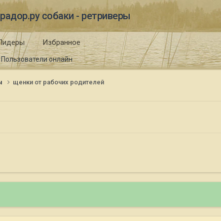
радор.ру собаки - ретриверы
Лидеры
Избранное
Пользователи онлайн
ы
щенки от рабочих родителей