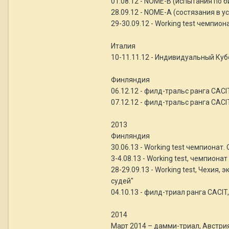
01.08.12 - NOME-B (испытания по б
28.09.12 - NOME-A (состязания в у
29-30.09.12 - Working test чемпион
Италия
10-11.11.12 - Индивидуальный Кубо
Финляндия
06.12.12 - филд-тральс ранга CACIT
07.12.12 - филд-тральс ранга CAC
2013
Финляндия
30.06.13 - Working test чемпионат.
3-4.08.13 - Working test, чемпион
28-29.09.13 - Working test, Чехия,
судей"
04.10.13 - филд-триал ранга CACIT
2014
Март 2014 – дамми-триал, Австри