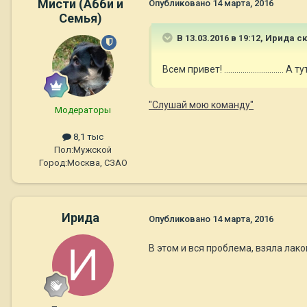
Мисти (Абби и
Опубликовано
14 марта, 2016
Семья)
В 13.03.2016 в 19:12,
Ирида
ск
Всем привет! .......................
"Слушай мою команду"
Модераторы
8,1 тыс
Пол:
Мужской
Город:
Москва, СЗАО
Ирида
Опубликовано
14 марта, 2016
В этом и вся проблема, взяла лако