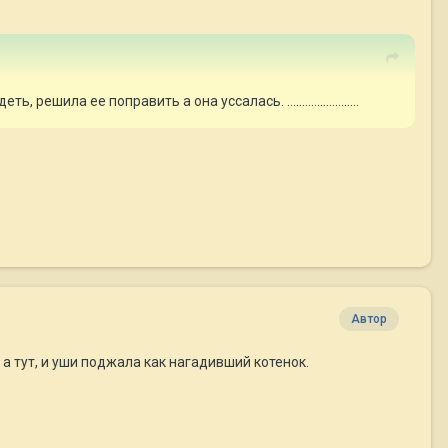
ь, решила ее поправить а она уссалась. ........................
Автор
. а тут, и уши поджала как нагадивший котенок.