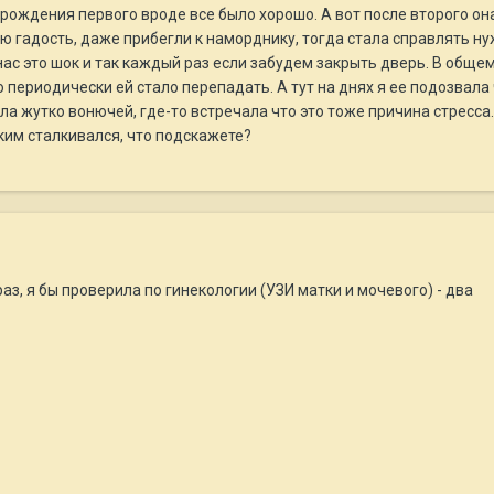
е рождения первого вроде все было хорошо. А вот после второго о
ю гадость, даже прибегли к наморднику, тогда стала справлять ну
ас это шок и так каждый раз если забудем закрыть дверь. В общем
 периодически ей стало перепадать. А тут на днях я ее подозвала
ла жутко вонючей, где-то встречала что это тоже причина стресса.
аким сталкивался, что подскажете?
раз, я бы проверила по гинекологии (УЗИ матки и мочевого) - два