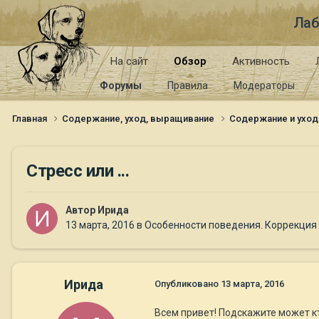
Лаб
На сайт
Обзор
Активность
Форумы
Правила
Модераторы
Главная
Содержание, уход, выращивание
Содержание и уход
Стресс или ...
Автор
Ирида
13 марта, 2016
в
Особенности поведения. Коррекция
Ирида
Опубликовано
13 марта, 2016
Всем привет! Подскажите может кт