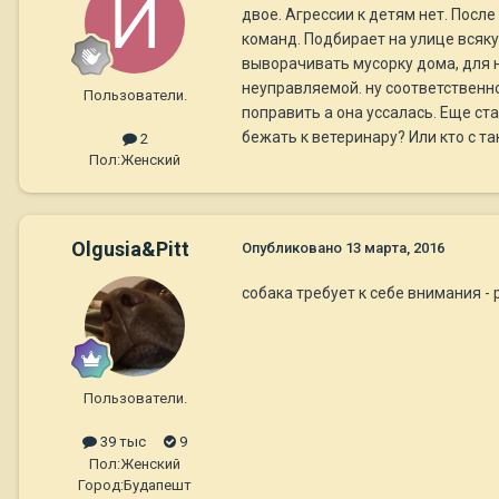
двое. Агрессии к детям нет. Посл
команд. Подбирает на улице всяку
выворачивать мусорку дома, для н
неуправляемой. ну соответственно
Пользователи.
поправить а она уссалась. Еще ста
бежать к ветеринару? Или кто с т
2
Пол:
Женский
Olgusia&Pitt
Опубликовано
13 марта, 2016
собака требует к себе внимания - 
Пользователи.
39 тыс
9
Пол:
Женский
Город:
Будапешт