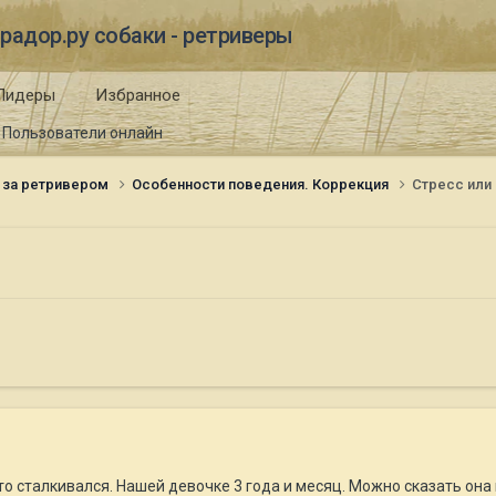
радор.ру собаки - ретриверы
Лидеры
Избранное
Пользователи онлайн
 за ретривером
Особенности поведения. Коррекция
Стресс или .
о сталкивался. Нашей девочке 3 года и месяц. Можно сказать она 