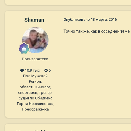
Shaman
Опубликовано
13 марта, 2016
Точно так же, как в соседней теме
Пользователи.
10,9 тыс
6
Пол:
Мужской
Регион,
область:
Кинолог,
спортсмен, тренер,
судья по Обидиенс
Город:
Нерезиновск,
Преображенка