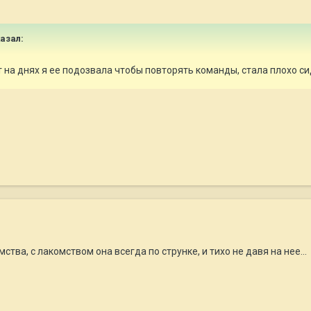
азал:
...... А тут на днях я ее подозвала чтобы повторять команды, стала плохо сидет
мства, с лакомством она всегда по струнке, и тихо не давя на нее..