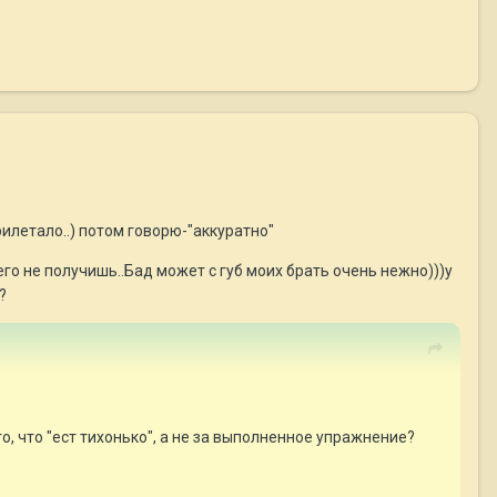
рилетало..) потом говорю-"аккуратно"
го не получишь..Бад может с губ моих брать очень нежно)))у
?
то, что "ест тихонько", а не за выполненное упражнение?