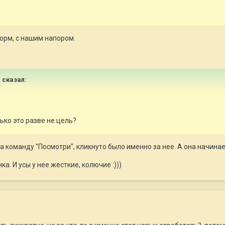
корм, с нашим напором.
n
сказал:
ько это разве не цель?
за команду "Посмотри", кликнуто было именно за нее. А она начинае
ка. И усы у нее жесткие, колючие :)))