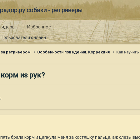
радор.ру собаки - ретриверы
Лидеры
Избранное
Пользователи онлайн
 за ретривером
Особенности поведения. Коррекция
Как научить
 корм из рук?
я
пять брала корм и цапнула меня за костяшку пальца, аж слезы вы