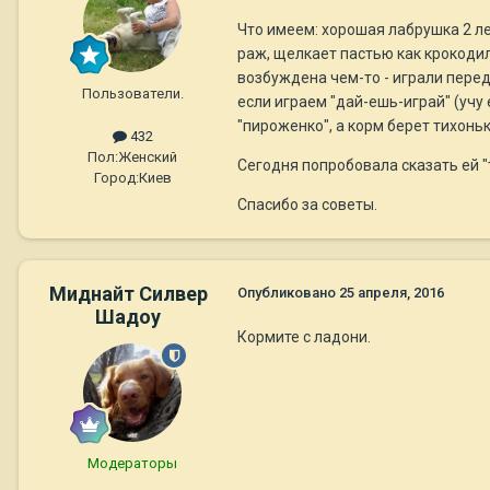
Что имеем: хорошая лабрушка 2 лет
раж, щелкает пастью как крокодил
возбуждена чем-то - играли перед
Пользователи.
если играем "дай-ешь-играй" (учу 
"пироженко", а корм берет тихоньк
432
Пол:
Женский
Сегодня попробовала сказать ей "т
Город:
Киев
Спасибо за советы.
Миднайт Силвер
Опубликовано
25 апреля, 2016
Шадоу
Кормите с ладони.
Модераторы