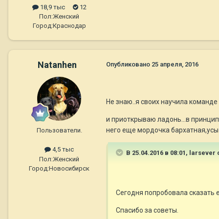
18,9 тыс
12
Пол:
Женский
Город:
Краснодар
Natanhen
Опубликовано
25 апреля, 2016
Не знаю..я своих научила команде
и приоткрываю ладонь...в принцип
него еще мордочка бархатная,усы 
Пользователи.
4,5 тыс
В 25.04.2016 в 08:01,
larsever
Пол:
Женский
Город:
Новосибирск
Сегодня попробовала сказать ей
Спасибо за советы.