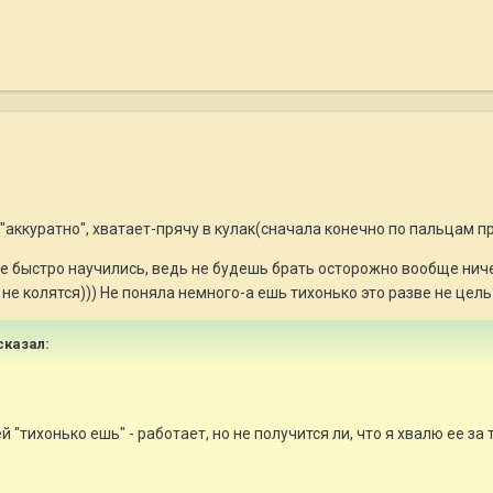
 "аккуратно", хватает-прячу в кулак(сначала конечно по пальцам п
е быстро научились, ведь не будешь брать осторожно вообще ниче
не колятся))) Не поняла немного-а ешь тихонько это разве не цель
сказал:
 "тихонько ешь" - работает, но не получится ли, что я хвалю ее за 