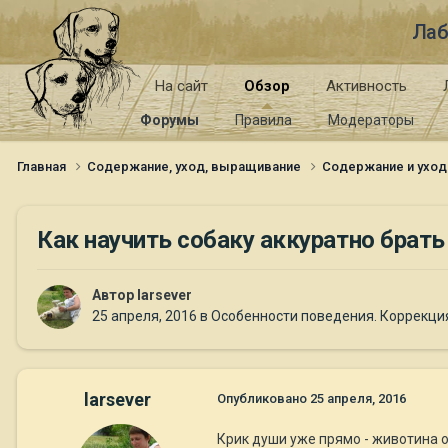
Лаб
На сайт
Обзор
Активность
Форумы
Правила
Модераторы
Главная
Содержание, уход, выращивание
Содержание и уход
Как научить собаку аккуратно брать
Автор
larsever
25 апреля, 2016
в
Особенности поведения. Коррекци
larsever
Опубликовано
25 апреля, 2016
Крик души уже прямо - животина о