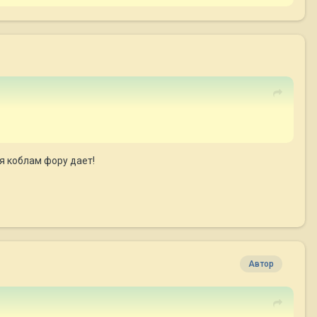
я коблам фору дает!
Автор