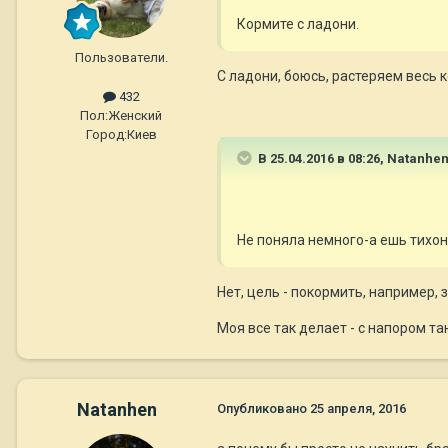
Кормите с ладони.
Пользователи.
С ладони, боюсь, растеряем весь 
432
Пол:
Женский
Город:
Киев
В 25.04.2016 в 08:26,
Natanhe
Не поняла немного-а ешь тихон
Нет, цель - покормить, например, 
Моя все так делает - с напором тан
Natanhen
Опубликовано
25 апреля, 2016