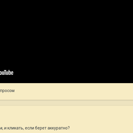
опросом
, и кликать, если берет аккуратно?