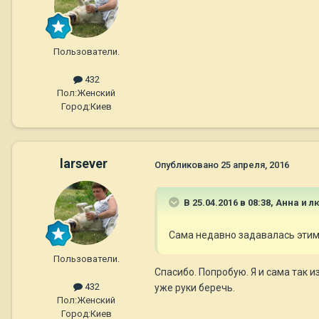
Пользователи.
432
Пол:
Женский
Город:
Киев
larsever
Опубликовано
25 апреля, 2016
В 25.04.2016 в 08:38,
Анна и 
Сама недавно задавалась эти
Пользователи.
Спасибо. Попробую. Я и сама так 
432
уже руки беречь.
Пол:
Женский
Город:
Киев