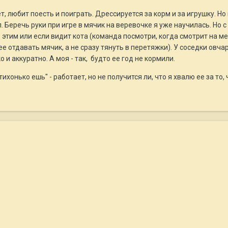
, любит поесть и поиграть. Дрессируется за корм и за игрушку. Но
. Беречь руки при игре в мячик на веревочке я уже научилась. Но 
 этим или если видит кота (команда посмотри, когда смотрит на ме
ее отдавать мячик, а не сразу тянуть в перетяжки). У соседки овч
о и аккуратно. А моя - так, будто ее год не кормили.
ихонько ешь" - работает, но не получится ли, что я хвалю ее за то