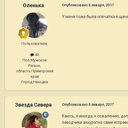
Оленька
Опубликовано
6 января, 2017
У меня тоже была опечатка в щеня
Пользователи.
40
Пол:
Мужской
Регион,
область:
Приморский
край
Город:
Находка
Звезда Севера
Опубликовано
6 января, 2017
Каюсь, я иногда, к сожалению, до
заводчики аккуратно сами исправ