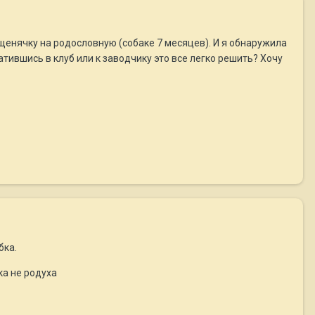
 щенячку на родословную (собаке 7 месяцев). И я обнаружила
атившись в клуб или к заводчику это все легко решить? Хочу
бка.
ка не родуха