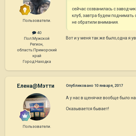
сейчас созванилась с заводчико
клуб, завтра будем поднимать 
Пользователи.
не обратили внимания.
40
Вот и у меня так же было,одна я 
Пол:
Мужской
Регион,
область:
Приморский
край
Город:
Находка
Елена@Мэтти
Опубликовано
10 января, 2017
А у нас в щенячке вообще было н
Оказывается бывает!
Пользователи.