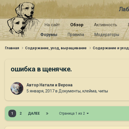
Лаб
На сайт
Обзор
Активность
Форумы
Правила
Модераторы
Главная
Содержание, уход, выращивание
Содержание и уход
ошибка в щенячке.
Автор
Натали и Верона
5 января, 2017
в
Документы, клейма, чипы
1
2
ДАЛЕЕ
Страница 1 из 2