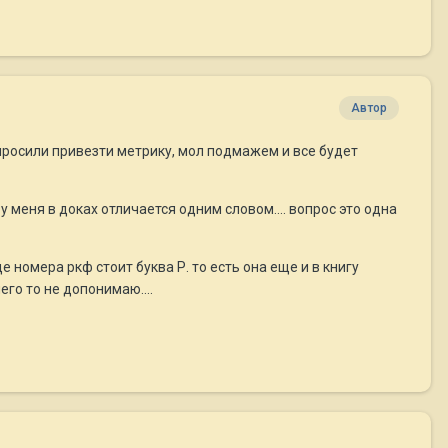
Автор
попросили привезти метрику, мол подмажем и все будет
 у меня в доках отличается одним словом.... вопрос это одна
 номера ркф стоит буква Р. то есть она еще и в книгу
го то не допонимаю....