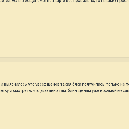
ется. Если в общепометной карте все правильно, то никаких пробл
и выяснилось что увсех щенов такая бяка получилась. только не по
ку и смотреть, что указанно там. блин щенам уже восьмой месяц 