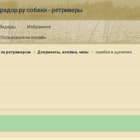
радор.ру собаки - ретриверы
Лидеры
Избранное
Пользователи онлайн
 за ретривером
Документы, клейма, чипы
ошибка в щенячке.