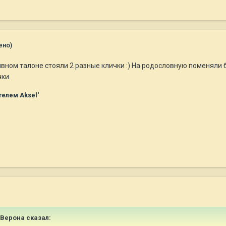
ено)
ывном талоне стояли 2 разные клички :) На родословную поменяли 
ки.
елем Aksel'
 Верона
сказал: