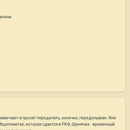
еняли.
 замечают и просят переделать, конечно, переделываю. Или
общепометке, которая сдается в РКФ, Щенячка - временный