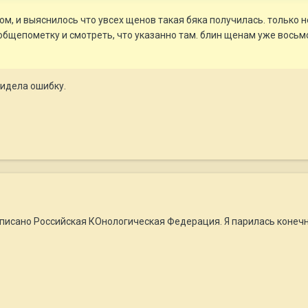
м, и выяснилось что увсех щенов такая бяка получилась. только не
общепометку и смотреть, что указанно там. блин щенам уже восьмо
увидела ошибку.
аписано Российская КОнологическая Федерация. Я парилась конечн