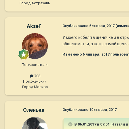
Город:
Астрахань
Aksel'
Опубликовано
6 января, 2017
(измен
У моего кобеля в щенячке и в отр
общепометки, а не из самой щеняч
Изменено
6 января, 2017
пользоват
Пользователи.
708
Пол:
Женский
Город:
Москва
Оленька
Опубликовано
10 января, 2017
В 06.01.2017 в 07:04,
Натали и