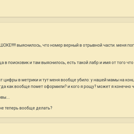
в ШОКЕ!!!!! выяснилось, что номер верный в отрывной части. меня 
ца в поисковик и там выяснилось, есть такой лабр и имя от того что
ат цифры в метрики и тут меня вообще убило: у нашей мамы на конце
да как вообще помет оформили? и кого я рощу? может я конечно че
ы....
мне теперь вообще делать?