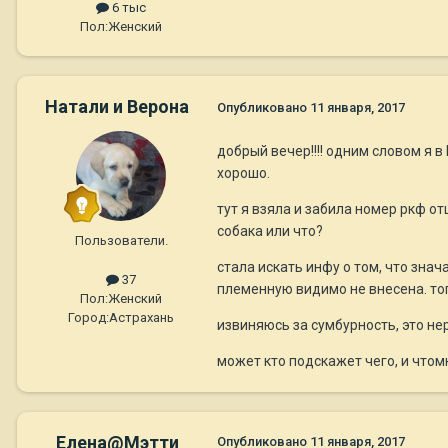
6 тыс
Пол:
Женский
Натали и Верона
Опубликовано
11 января, 2017
добрый вечер!!!! одним словом я 
хорошо.
тут я взяла и забила номер ркф от
собака или что?
Пользователи.
стала искать инфу о том, что знач
37
племенную видимо не внесена. тог
Пол:
Женский
Город:
Астрахань
извиняюсь за сумбурность, это нерв
может кто подскажет чего, и что
Елена@Мэтти
Опубликовано
11 января, 2017