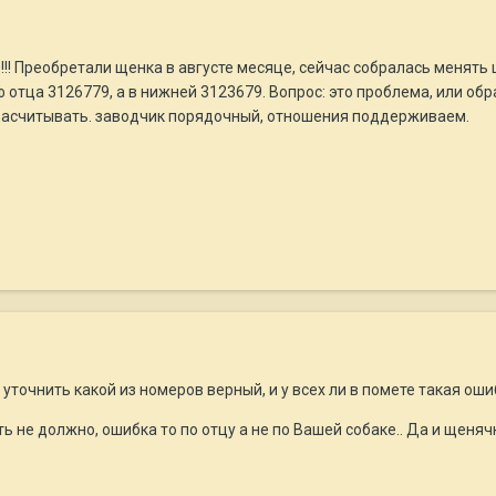
!! Преобретали щенка в августе месяце, сейчас собралась менять
 отца 3126779, а в нижней 3123679. Вопрос: это проблема, или обр
то расчитывать. заводчик порядочный, отношения поддерживаем.
уточнить какой из номеров верный, и у всех ли в помете такая оши
 не должно, ошибка то по отцу а не по Вашей собаке.. Да и щеняч