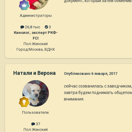
документ, который затем обменива
Администраторы
26,8 тыс
3
Кинолог, эксперт РКФ-
FCI
Пол:
Женский
Город:
Москва, ВДНХ
Натали и Верона
Опубликовано
6 января, 2017
сейчас созванилась с заводчиком, 
завтра будем поднимать общепомет
внимания.
Пользователи.
37
Пол:
Женский