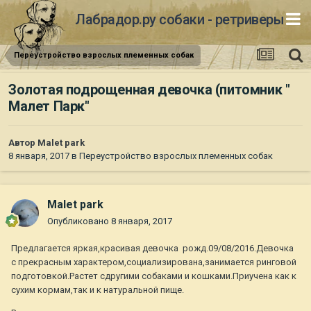
Лабрадор.ру собаки - ретриверы
Переустройство взрослых племенных собак
Золотая подрощенная девочка (питомник "
Малет Парк"
Автор
Malet park
8 января, 2017
в
Переустройство взрослых племенных собак
Malet park
Опубликовано
8 января, 2017
Предлагается яркая,красивая девочка рожд.09/08/2016.Девочка
с прекрасным характером,социализирована,занимается ринговой
подготовкой.Растет сдругими собаками и кошками.Приучена как к
сухим кормам,так и к натуральной пище.