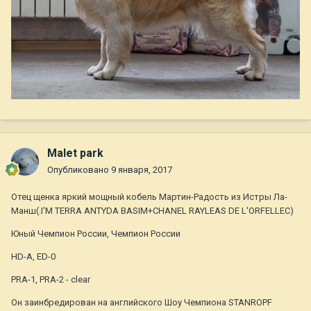
Malet park
Опубликовано
9 января, 2017
Отец щенка яркий мощный кобель Мартин-Радость из Истры Ла-
Манш(.I'M TERRA ANTYDA BASIM+CHANEL RAYLEAS DE L'ORFELLEC)
Юный Чемпион России, Чемпион России
HD-A, ED-0
PRA-1, PRA-2 - clear
Он заинбредирован на английского Шоу Чемпиона STANROPF