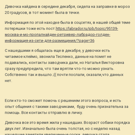
Девочка найдена в середине декабря, сидела на заправке в мороз
20 градусов, в тот момент была в течке.
Информация по этой находке была в соцсетях, в нашей общей теме
потеряшки тоже есть пост.
https://labrador.ru/ipb/topic/95139-
москва-и-мо-пропалнайден-ретривер-лабрадор-голден-
информация-из-сети-для-размещения/?page=36
С нашедшими я общалась еще в декабре, у девочки есть
читаемое клеймо, звонила Тесленко, данные на помет не
подавались, контакты заводчика дали, но Наталья Викторовна
сразу предупредила, что там врятли что-то можно узнать.
Собственно так и вышло ;(( почти послали, сказали,что данных
нет.
Если кто-то сможет помочь с решением этого вопроса, и есть
опыт общения с такими заводчиками, буду очень признательна за
помощь. Все контакты отправлю в личку.
Девочка все это время жила у нашедших. Возраст собаки порядка
двух лет. Изначально была очень толстая, но с неделю назад
нашедшие заметили увеличенные соски, девочка стала