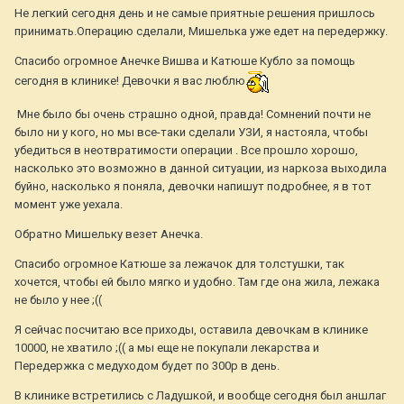
Не легкий сегодня день и не самые приятные решения пришлось
принимать.Операцию
сделали, Мишелька уже едет на передержку.
Спасибо огромное Анечке Вишва и Катюше Кубло за помощь
сегодня в клинике! Девочки я вас люблю
Мне было бы очень страшно одной, правда! Сомнений почти не
было ни у кого, но мы все-таки сделали УЗИ, я настояла, чтобы
убедиться в неотвратимости операции . Все прошло хорошо,
насколько это возможно в данной ситуации, из наркоза выходила
буйно, насколько я поняла, девочки напишут подробнее, я в тот
момент уже уехала.
Обратно Мишельку везет Анечка.
Спасибо огромное Катюше за лежачок для толстушки, так
хочется, чтобы ей было мягко и удобно. Там где она жила, лежака
не было у нее ;((
Я сейчас посчитаю все приходы, оставила девочкам в клинике
10000, не хватило ;(( а мы еще не покупали лекарства и
Передержка с медуходом будет по 300р в день.
В клинике встретились с Ладушкой, и вообще сегодня был аншлаг