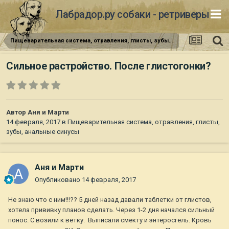
Лабрадор.ру собаки - ретриверы
Пищеварительная система, отравления, глисты, зубы, анальные синусы
Сильное растройство. После глистогонки?
Автор
Аня и Марти
14 февраля, 2017
в
Пищеварительная система, отравления, глисты,
зубы, анальные синусы
Аня и Марти
Опубликовано
14 февраля, 2017
Не знаю что с ним!!!?? 5 дней назад давали таблетки от глистов,
хотела прививку планов сделать. Через 1-2 дня начался сильный
понос. С возили к ветку. Выписали смекту и энтеросгель. Кровь