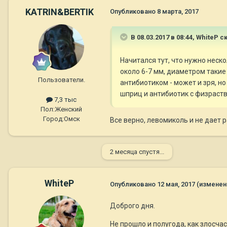
KATRIN&BERTIK
Опубликовано
8 марта, 2017
В 08.03.2017 в 08:44,
WhiteP
ск
Начитался тут, что нужно неск
около 6-7 мм, диаметром такие 
Пользователи.
антибиотиком - может и зря, но
шприц и антибиотик с физраств
7,3 тыс
Пол:
Женский
Город:
Омск
Все верно, левомиколь и не дает 
2 месяца спустя...
WhiteP
Опубликовано
12 мая, 2017
(изменен
Доброго дня.
Не прошло и полугода, как злосча