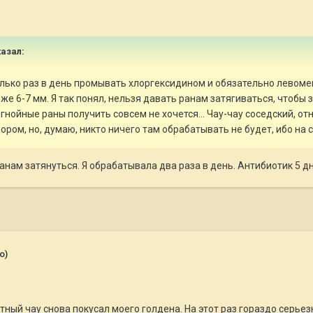
азал:
олько раз в день промывать хлоргексидином и обязательно левоме
же 6-7 мм. Я так понял, нельзя давать ранам затягиваться, чтобы з
 гнойные раны получить совсем не хочется... Чау-чау соседский, о
ором, но, думаю, никто ничего там обрабатывать не будет, ибо на 
ранам затянуться. Я обрабатывала два раза в день. Антибиотик 5 д
о)
стный чау снова покусал моего голдена. На этот раз гораздо серье