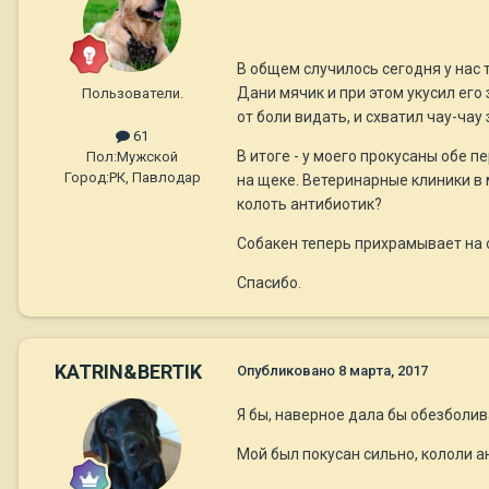
В общем случилось сегодня у нас 
Дани мячик и при этом укусил его 
Пользователи.
от боли видать, и схватил чау-чау
61
В итоге - у моего прокусаны обе п
Пол:
Мужской
Город:
РК, Павлодар
на щеке. Ветеринарные клиники в 
колоть антибиотик?
Собакен теперь прихрамывает на о
Спасибо.
KATRIN&BERTIK
Опубликовано
8 марта, 2017
Я бы, наверное дала бы обезболив
Мой был покусан сильно, кололи а