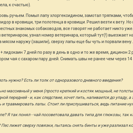
ела, к счастью).
овь ручьем. Помыл лапу хлоргексидином, замотал тряпками, чтобы
оридор в кровищи, три полотенца в кровищи. Решил везти к вету. Н
местных знакомых собаководов, все говорят не работает никто уже.
л ветеринаром, узнал номер ветеринара, который тут(!) выезжает н
 мясом наружу (зашили), сверху лапы еще бы чуть и порвали вену..
+ лидокаин 7 дней по разу в день в одно и то же время, дицинон 2 
ром чая с сахаром пару дней. Снимать швы не ранее чем через 14
олоть нужно? Есть ли толк от одноразового дневного введения?
льно массивный у меня (просто крепкий и костяк мощный, не толстый
ой передней - и, как следствие, хочет пить, напивается до упаду, а
 и травмировать лапы. Стоит ли прислушиваться, ведь питание н
е? Я так понял - чай посоветовала давать типа для глюкозы, так к
 Пес лижет сверху повязки, пытаясь снять бинты и уже разлизал 