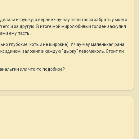
оделили игрушку, а вернее чау-чау попытался забрать у моего
ил его и за другую. В итоге мой миролюбивый голден заскулил
ами ему пасть...
ьно глубокие, хоть и не широкие). У чау-чау маленькая рана
ексидином, заложил в каждую "дырку" левомеколь. Стоит ли
 анальгин или что-то подобное?