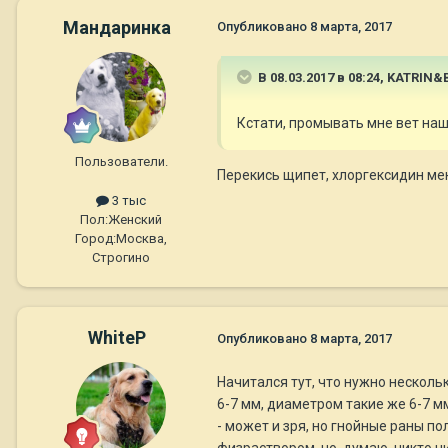
Мандаринка
Опубликовано
8 марта, 2017
В 08.03.2017 в 08:24,
KATRIN&
Кстати, промывать мне вет наш
Пользователи.
Перекись щипет, хлоргексидин ме
3 тыс
Пол:
Женский
Город:
Москва,
Строгино
WhiteP
Опубликовано
8 марта, 2017
Начитался тут, что нужно несколь
6-7 мм, диаметром такие же 6-7 мм
- может и зря, но гнойные раны по
физраствором, но, думаю, никто н