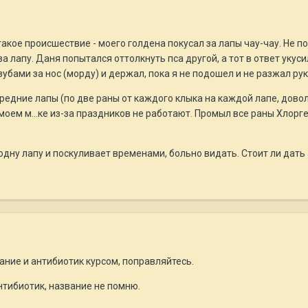
такое происшествие - моего голдена покусал за лапы чау-чау. Не п
за лапу. Даня попытался оттолкнуть пса другой, а тот в ответ укус
 зубами за нос (морду) и держал, пока я не подошел и не разжал рук
ередние лапы (по две раны от каждого клыка на каждой лапе, довол
моем м...ке из-за праздников не работают. Промыл все раны Хлорг
дну лапу и поскуливает временами, больно видать. Стоит ли дать
ание и антибиотик курсом, поправляйтесь.
нтибиотик, название не помню.