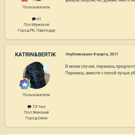
Пользователи.
61
Пол:
Мужской
Город:
РК, Павлодар
KATRIN&BERTIK
Опубликовано
8 марта, 2017
В моем случае, перекись предпочт
Перекись, вместе с пеной лучше 
Пользователи.
7,3 тыс
Пол:
Женский
Город:
Омск