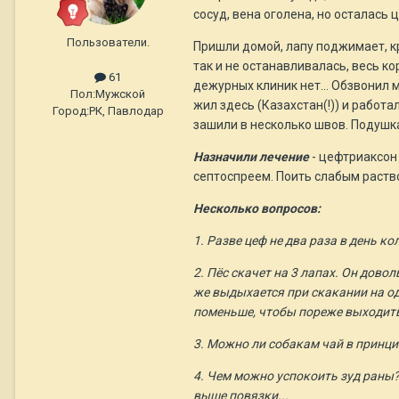
сосуд, вена оголена, но осталась ц
Пользователи.
Пришли домой, лапу поджимает, кр
так и не останавливалась, весь к
61
дежурных клиник нет... Обзвонил 
Пол:
Мужской
жил здесь (Казахстан(!)) и работа
Город:
РК, Павлодар
зашили в несколько швов. Подушка
Назначили лечение
- цефтриаксон 
септоспреем. Поить слабым раство
Несколько вопросов:
1. Разве цеф не два раза в день к
2. Пёс скачет на 3 лапах. Он дово
же выдыхается при скакании на одн
поменьше, чтобы пореже выходить
3. Можно ли собакам чай в принцип
4. Чем можно успокоить зуд раны?
выше повязки...