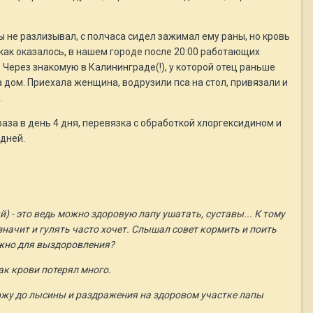
 не разлизывал, с полчаса сидел зажимал ему раны, но кровь
о как оказалось, в нашем городе после 20:00 работающих
 Через знакомую в Калининграде(!), у которой отец раньше
а дом. Приехала женщина, водрузили пса на стол, привязали и
.
раза в день 4 дня, перевязка с обработкой хлоргексидином и
 дней.
) - это ведь можно здоровую лапу ушатать, суставы... К тому
 значит и гулять часто хочет. Слышал совет кормить и поить
ужно для выздоровления?
ак крови потерял много.
кожу до лысины и раздражения на здоровом участке лапы