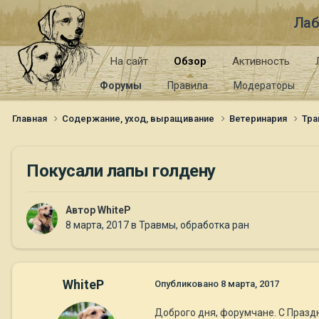
Лаб
На сайт
Обзор
Активность
Форумы
Правила
Модераторы
Главная
Содержание, уход, выращивание
Ветеринария
Тра
Покусали лапы голдену
Автор
WhiteP
8 марта, 2017
в
Травмы, обработка ран
WhiteP
Опубликовано
8 марта, 2017
Доброго дня, форумчане. С Праз