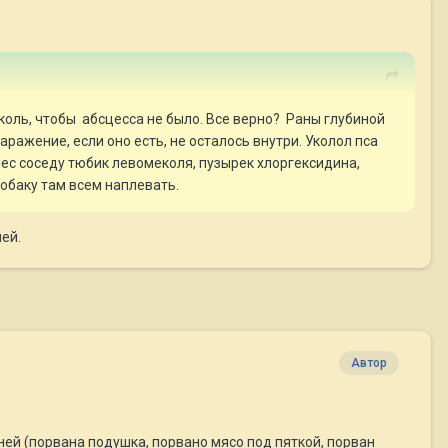
коль, чтобы абсцесса не было. Все верно? Раны глубиной
аражение, если оно есть, не осталось внутри. Уколол пса
тнес соседу тюбик левомеколя, пузырек хлоргексидина,
собаку там всем наплевать.
ней.
Автор
зней (порвана подушка, порвано мясо под пяткой, порван