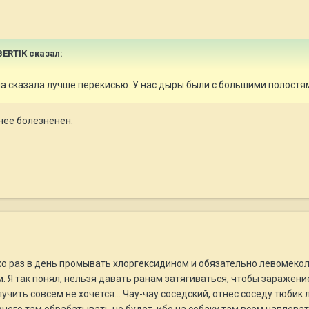
BERTIK
сказал:
а сказала лучше перекисью. У нас дыры были с большими полостя
нее болезненен.
ко раз в день промывать хлоргексидином и обязательно левомекол
. Я так понял, нельзя давать ранам затягиваться, чтобы заражение
лучить совсем не хочется... Чау-чау соседский, отнес соседу тюби
ичего там обрабатывать не будет, ибо на собаку там всем наплеват