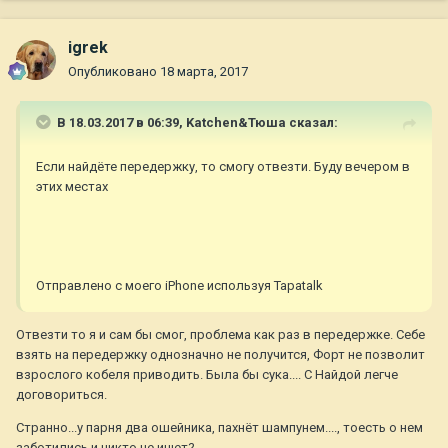
igrek
Опубликовано
18 марта, 2017
В 18.03.2017 в 06:39,
Katchen&Тюша
сказал:
Если найдёте передержку, то смогу отвезти. Буду вечером в
этих местах
Отправлено с моего iPhone используя Tapatalk
Отвезти то я и сам бы смог, проблема как раз в передержке. Себе
взять на передержку однозначно не получится, Форт не позволит
взрослого кобеля приводить. Была бы сука.... С Найдой легче
договориться.
Странно...у парня два ошейника, пахнёт шампунем...., тоесть о нем
заботились и никто не ищет?