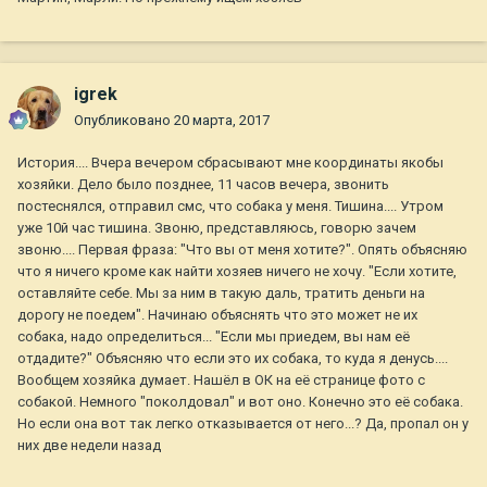
igrek
Опубликовано
20 марта, 2017
История.... Вчера вечером сбрасывают мне координаты якобы
хозяйки. Дело было позднее, 11 часов вечера, звонить
постеснялся, отправил смс, что собака у меня. Тишина.... Утром
уже 10й час тишина. Звоню, представляюсь, говорю зачем
звоню.... Первая фраза: "Что вы от меня хотите?". Опять объясняю
что я ничего кроме как найти хозяев ничего не хочу. "Если хотите,
оставляйте себе. Мы за ним в такую даль, тратить деньги на
дорогу не поедем". Начинаю объяснять что это может не их
собака, надо определиться... "Если мы приедем, вы нам её
отдадите?" Объясняю что если это их собака, то куда я денусь....
Вообщем хозяйка думает. Нашёл в ОК на её странице фото с
собакой. Немного "поколдовал" и вот оно. Конечно это её собака.
Но если она вот так легко отказывается от него...? Да, пропал он у
них две недели назад