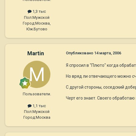
1,3 тыс
Пол:
Мужской
Город:
Москва,
Юж.Бутово
Martin
Опубликовано
14 марта, 2006
Я спросил в "Плюто" когда обраба
Но вряд ли отвечающего можно с
С другой стороны, соседский добе
Пользователи.
Черт его знает. Своего обработаю 
1,1 тыс
Пол:
Мужской
Город:
Москва