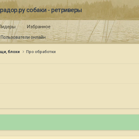
радор.ру собаки - ретриверы
Лидеры
Избранное
Пользователи онлайн
щи, блохи
Про обработки