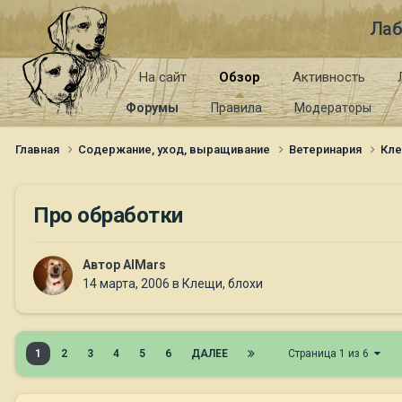
Лаб
На сайт
Обзор
Активность
Форумы
Правила
Модераторы
Главная
Содержание, уход, выращивание
Ветеринария
Кле
Про обработки
Автор
AlMars
14 марта, 2006
в
Клещи, блохи
1
2
3
4
5
6
ДАЛЕЕ
Страница 1 из 6