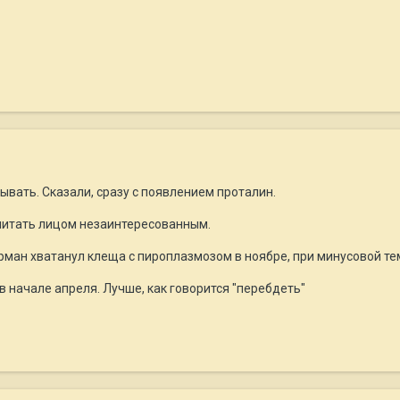
тывать. Сказали, сразу с появлением проталин.
читать лицом незаинтересованным.
рман хватанул клеща с пироплазмозом в ноябре, при минусовой те
в начале апреля. Лучше, как говорится "перебдеть"