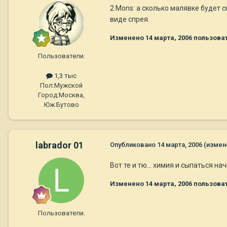
2 Mons: а сколько малявке будет
виде спрея.
Изменено
14 марта, 2006
пользоват
Пользователи.
1,3 тыс
Пол:
Мужской
Город:
Москва,
Юж.Бутово
labrador 01
Опубликовано
14 марта, 2006
(измен
Вот те и тю... химия и сыпаться нач
Изменено
14 марта, 2006
пользоват
Пользователи.