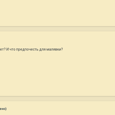
ет? И что предпочесть для малявки?
ено)