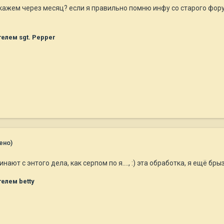
 скажем через месяц? если я правильно помню инфу со старого фо
елем sgt. Pepper
ено)
инают с энтого дела, как серпом по я...., :) эта обработка, я ещё бр
елем betty