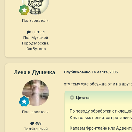
Пользователи.
1,3 тыс
Пол:
Мужской
Город:
Москва,
Юж.Бутово
Лена и Душечка
Опубликовано
14 марта, 2006
эту тему уже обсуждают и на друг
Цитата
По поводу обработки от клещей
Пользователи.
Как только появятся проталины,
489
Капаем Фронтлайн или Адвенти
Пол:
Женский