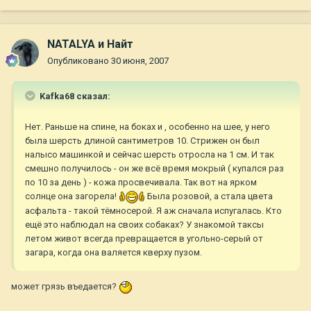
NATALYA и Найт
Опубликовано
30 июня, 2007
Kafka68 сказал:
Нет. Раньше на спине, на боках и , особенно на шее, у него
была шерсть длиной сантиметров 10. Стрижен он был
налысо машинкой и сейчас шерсть отросла на 1 см. И так
смешно получилось - он же всё время мокрый ( купался раз
по 10 за день ) - кожа просвечивала. Так вот на ярком
солнце она загорела!
Была розовой, а стала цвета
асфальта - такой тёмносерой. Я аж сначала испугалась. Кто
ещё это наблюдал на своих собаках? У знакомой таксы
летом живот всегда превращается в угольно-серый от
загара, когда она валяется кверху пузом.
может грязь въедается?