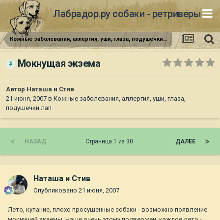
Лабрадор.ру собаки - ретриверы
Кожные заболевания, аллергия, уши, глаза, подушечки лап
Мокнущая экзема
Автор
Наташа и Стив
21 июня, 2007
в
Кожные заболевания, аллергия, уши, глаза,
подушечки лап
НАЗАД
Страница 1 из 30
ДАЛЕЕ
Наташа и Стив
Опубликовано
21 июня, 2007
Лето, купание, плохо просушенные собаки - возможно появление
мокнущей экземы. Наши очень этому подвержен, каждое лето -