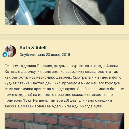
Sofa & Adell
Опубликовано
23 июня, 2018
Ее зовут Аделина Парадиз, родом из курортного города Анапы.
Хотела я девочку, и после звонка заводчику оказалось что там
как раз остались несколько девочек. Смотрела я и видео и фото,
чудная стайка. Настал день икс, проездом мимо нашего городка
сама заводчица привезла мне девчулю. Она была намного больше
чем я ожидала) на вопрос о весе мне сказали не знаю.точно,
примерно 15 кг. На деле, там все 20) девчуля явно с лишним
весом. Дома мы зовем ее Адель, или Ади, иногда Адик.