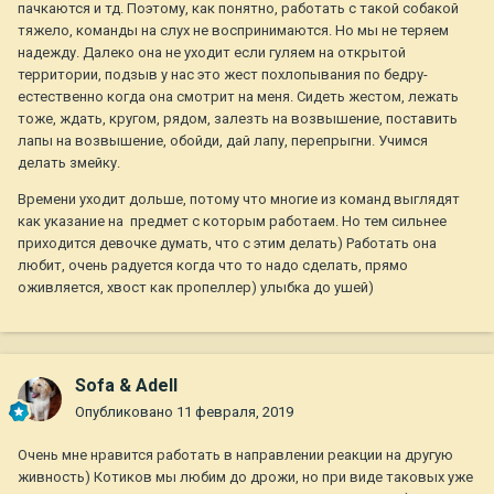
пачкаются и тд. Поэтому, как понятно, работать с такой собакой
тяжело, команды на слух не воспринимаются. Но мы не теряем
надежду. Далеко она не уходит если гуляем на открытой
территории, подзыв у нас это жест похлопывания по бедру-
естественно когда она смотрит на меня. Сидеть жестом, лежать
тоже, ждать, кругом, рядом, залезть на возвышение, поставить
лапы на возвышение, обойди, дай лапу, перепрыгни. Учимся
делать змейку.
Времени уходит дольше, потому что многие из команд выглядят
как указание на предмет с которым работаем. Но тем сильнее
приходится девочке думать, что с этим делать) Работать она
любит, очень радуется когда что то надо сделать, прямо
оживляется, хвост как пропеллер) улыбка до ушей)
Sofa & Adell
Опубликовано
11 февраля, 2019
Очень мне нравится работать в направлении реакции на другую
живность) Котиков мы любим до дрожи, но при виде таковых уже