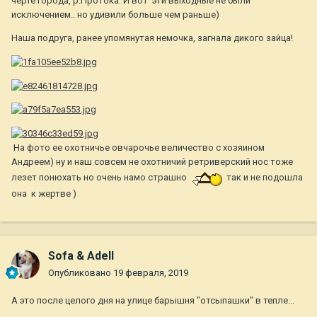
черте города, р.Протока. И вот эти выходные не были
исключением.. но удивили больше чем раньше)
Наша подруга, ранее упомянутая немочка, загнала дикого зайца!
На фото ее охотничье овчарочье величество с хозяином
Андреем) ну и наш совсем не охотничий ретриверский нос тоже
лезет понюхать но очень намо страшно
так и не подошла
она к жертве )
Sofa & Adell
Опубликовано
19 февраля, 2019
А это после целого дня на улице барышня "отсыпашки" в тепле...