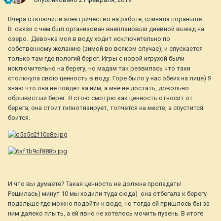
Вчера отключили электричество на работе, слиняла пораньше.
В связи с чем был организован внеплановый дневной выезд на
озеро. Девочка моя в воду ходит исключительно по
собственному желанию (зимой во всяком случае), и спускается
только там где пологий берег. Игры с новой игрухой были
исключительно на берегу, но мадам так резвилась что таки
столкнула свою ценность в воду. Горе было у нас обеих на лице) Я
знаю что она не пойдет за ним, а мне не достать, довольно
обрывистый берег. Я стою смотрю как ценность относит от
берега, она стоит гипнотизирует, топчется на месте, а спустится
боится.
И что вы думаете? Такая ценность не должна пропадать!
Решилась) минут 10 мы ходили туда сюда) она отбегала к берегу
подальше где можно подойти к воде, но тогда ей пришлось бы за
ним далеко плыть, а ей явно не хотелось мочить пузень. В итоге