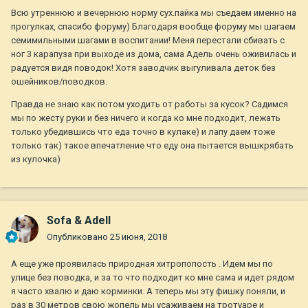
Всю утреннюю и вечернюю норму сух.пайка мы съедаем именно на
прогулках, спасибо форуму) Благодаря вообще форуму мы шагаем
семимильными шагами в воспитании! Меня перестали сбивать с
ног 3 карапуза при выходе из дома, сама Адель очень оживилась и
радуется видя поводок! Хотя заводчик выгуливала деток без
ошейников/поводков.
Правда не знаю как потом уходить от работы за кусок? Садимся
мы по жесту руки и без ничего и когда ко мне подходит, лежать
только убедившись что еда точно в кулаке) и лапу даем тоже
только так) такое впечатление что еду она пытается вышкрябать
из кулочка)
Sofa & Adell
Опубликовано
25 июня, 2018
А еще уже проявилась природная хитропопость . Идем мы по
улице без поводка, и за то что подходит ко мне сама и идет рядом
я часто хвалю и даю корминки. А теперь мы эту фишку поняли, и
раз в 30 метров свою жопель мы усаживаем на тротуаре и