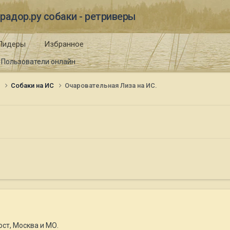
радор.ру собаки - ретриверы
Лидеры
Избранное
Пользователи онлайн
и
Собаки на ИС
Очаровательная Лиза на ИС.
ст, Москва и МО.