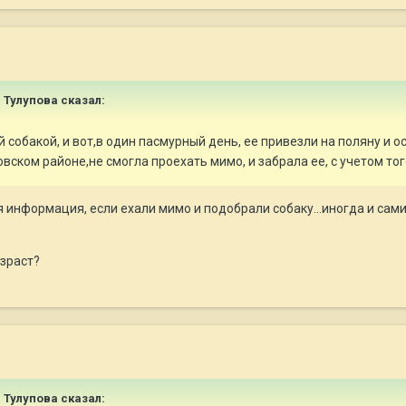
 Тулупова
сказал:
й собакой, и вот,в один пасмурный день, ее привезли на поляну и ос
ском районе,не смогла проехать мимо, и забрала ее, с учетом того
я информация, если ехали мимо и подобрали собаку...иногда и са
озраст?
 Тулупова
сказал: