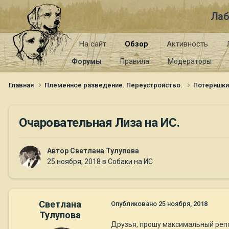
Лаб
На сайт
Обзор
Активность
Форумы
Правила
Модераторы
Главная
Племенное разведение. Переустройство.
Потеряшк
Очаровательная Лиза на ИС.
Автор
Светлана Тулупова
25 ноября, 2018
в
Собаки на ИС
Светлана
Опубликовано
25 ноября, 2018
Тулупова
Друзья, прошу максимальный репо