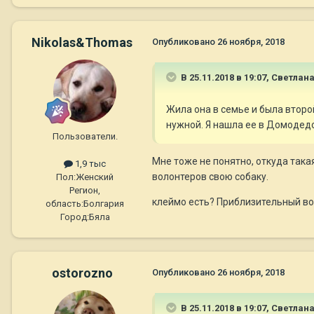
Nikolas&Thomas
Опубликовано
26 ноября, 2018
В 25.11.2018 в 19:07,
Светлана
Жила
о
на в семье и была второ
нужной. Я нашла ее в Домодедов
Пользователи.
Мне тоже не понятно, откуда така
1,9 тыс
волонтеров свою собаку.
Пол:
Женский
Регион,
клеймо есть? Приблизительный в
область:
Болгария
Город:
Бяла
ostorozno
Опубликовано
26 ноября, 2018
В 25.11.2018 в 19:07,
Светлана