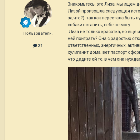
Знакомьтесь, это Лиза, мы ищем д
Лизой произошла следующая истори
за,что?) так как перестала быть н
собаки оставить, себе не могу.
Лиза не только красотка, но ещё и
Пользователи.
ней поиграть? Она с радостью отк
ответственных, энергичных, актив
21
хулиганит дома, вет.паспорт офор
что дадите ей то, в чем она нужда