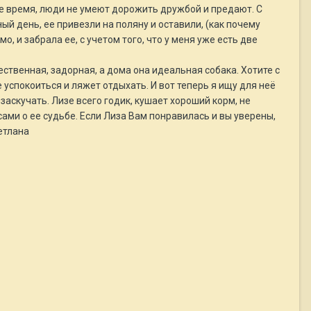
ше время, люди не умеют дорожить дружбой и предают. С
ый день, ее привезли на поляну и оставили, (как почему
, и забрала ее, с учетом того, что у меня уже есть две
ественная, задорная, а дома она идеальная собака. Хотите с
 успокоиться и ляжет отдыхать. И вот теперь я ищу для неё
заскучать. Лизе всего годик, кушает хороший корм, не
ами о ее судьбе. Если Лиза Вам понравилась и вы уверены,
етлана