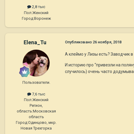
2,8 тыс
Пол:
Женский
Город:
Воронеж
Elena_Tu
Опубликовано
26 ноября, 2018
А клеймо у Лизы есть? Заводчик в 
И историю про “привезли на поляну
случилось) очень часто додумываю
Пользователи.
7,6 тыс
Пол:
Женский
Регион,
область:
Московская
область
Город:
Одинцово, мкр.
Новая Трехгорка