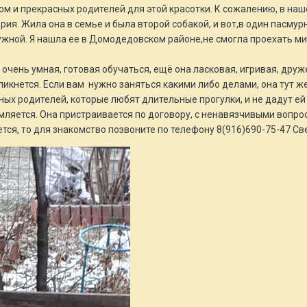
ом и прекрасных родителей для этой красотки. К сожалению, в на
я. Жила она в семье и была второй собакой, и вот,в один пасмурн
ужной. Я нашла ее в Домодедовском районе,не смогла проехать мимо
 очень умная, готовая обучаться, ещё она ласковая, игривая, друж
ликнется. Если вам нужно заняться какими либо делами, она тут же
ных родителей, которые любят длительные прогулки, и не дадут ей 
мляется. Она пристраивается по договору, с ненавязчивыми вопрос
ется, то для знакомство позвоните по телефону 8(916)690-75-47 Св