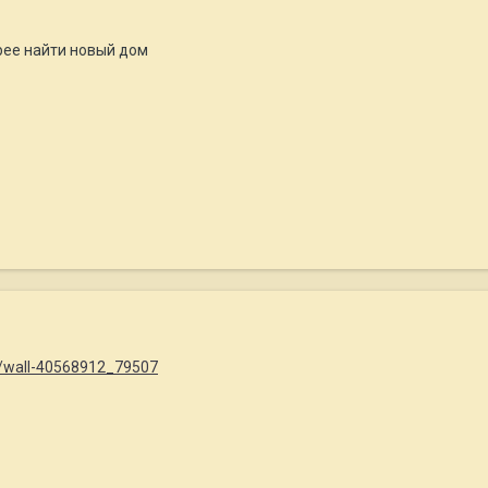
рее найти новый дом
m/wall-40568912_79507