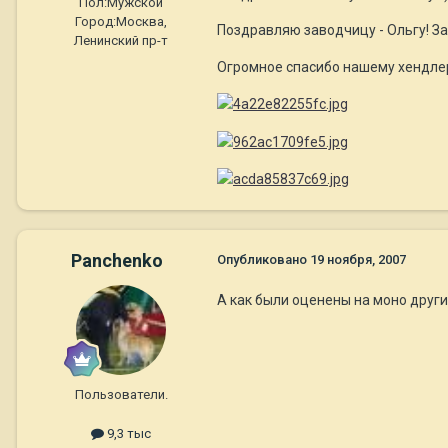
Пол:
Мужской
Город:
Москва,
Поздравляю заводчицу - Ольгу! З
Ленинский пр-т
Огромное спасибо нашему хендле
Panchenko
Опубликовано
19 ноября, 2007
А как были оценены на моно други
Пользователи.
9,3 тыс