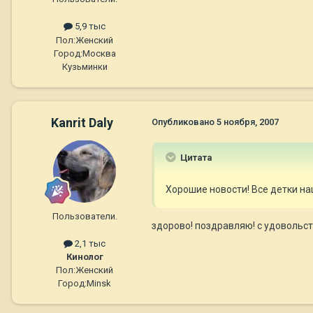
5,9 тыс
Пол:
Женский
Город:
Москва
Кузьминки
Kanrit Daly
Опубликовано
5 ноября, 2007
Цитата
Хорошие новости! Все детки н
Пользователи.
здорово! поздравляю! с удовольс
2,1 тыс
Кинолог
Пол:
Женский
Город:
Minsk