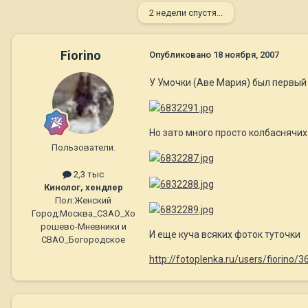
2 недели спустя...
Fiorino
Опубликовано
18 ноября, 2007
У Умочки (Аве Мария) был первый 
Но зато много просто колбаснячих
Пользователи.
2,3 тыс
Кинолог, хендлер
Пол:
Женский
Город:
Москва_СЗАО_Хо
рошево-Мневники и
И еще куча всяких фоток туточки
СВАО_Богородское
http://fotoplenka.ru/users/fiorino/