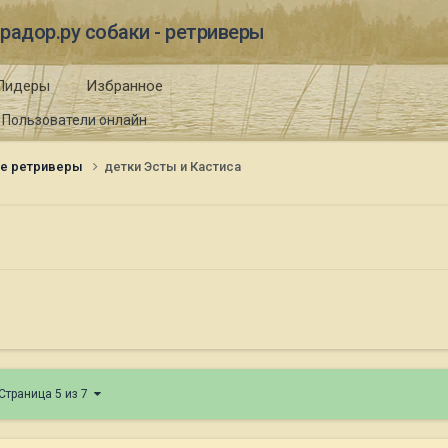
радор.ру собаки - ретриверы
Лидеры
Избранное
Пользователи онлайн
ые ретриверы
детки Эсты и Кастиса
Страница 5 из 7