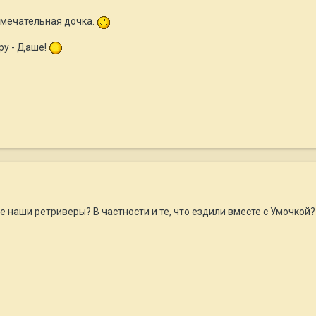
амечательная дочка.
ру - Даше!
е наши ретриверы? В частности и те, что ездили вместе с Умочкой?