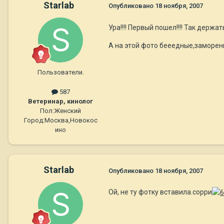
Starlab
Опубликовано
18 ноября, 2007
Ура!!!! Первый пошел!!!! Так держать!
А на этой фото бееедные,заморе
Пользователи.
587
Ветеринар, кинолог
Пол:
Женский
Город:
Москва,Новокос
ино
Starlab
Опубликовано
18 ноября, 2007
Ой, не ту фотку вставила.сорри