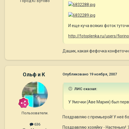
Город:
Ю. Бутово
И еще куча всяких фоток туточ
http://fotoplenka.ru/users/fiori
Дашик, какая фефочка конфеточ
Ольф и К
Опубликовано
19 ноября, 2007
ЛИС сказал:
У Умочки (Аве Мария) был перв
Пользователи.
Поздравляю с премьерой! У неё б
636
Поздравляю хозяйку - Настеньку! :