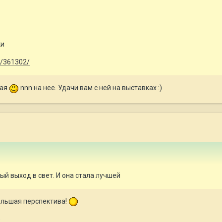
ки
no/361302/
ная
nnn на нее. Удачи вам с ней на выставках :)
ый выход в свет. И она стала лучшей
ольшая перспектива!
)