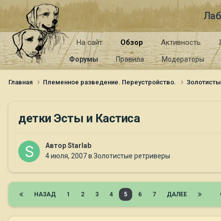
Лаб
На сайт
Обзор
Активность
Форумы
Правила
Модераторы
Главная
Племенное разведение. Переустройство.
Золотист
детки Эсты и Кастиса
Автор
Starlab
4 июля, 2007
в
Золотистые ретриверы
НАЗАД
1
2
3
4
5
6
7
ДАЛЕЕ