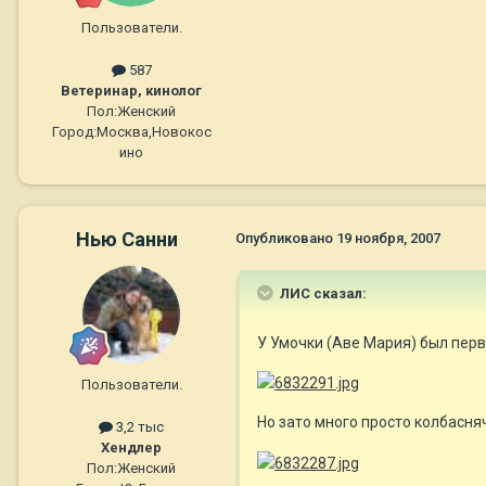
Пользователи.
587
Ветеринар, кинолог
Пол:
Женский
Город:
Москва,Новокос
ино
Нью Санни
Опубликовано
19 ноября, 2007
ЛИС сказал:
У Умочки (Аве Мария) был перв
Пользователи.
Но зато много просто колбасня
3,2 тыс
Хендлер
Пол:
Женский