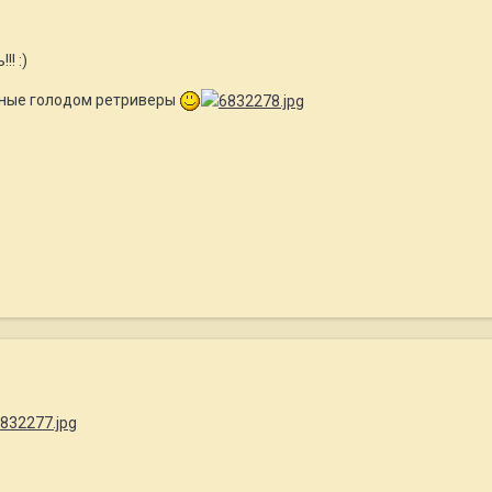
!! :)
нные голодом ретриверы