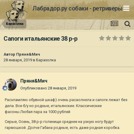
Лабрадор.ру собаки - ретриверы
Барахолка
Сапоги итальянские 38 р-р
Автор
Пряня&Мич
28 января, 2019
в
Барахолка
Пряня&Мич
Опубликовано
28 января, 2019
Расхламляю обувной шкаф) очень расаолнела и сапоги лежат без
дела. Все б/у но родные, итальянские. Классические
фасоны.Любая пара за 1000 рублей
Серые, Осень, 38 р-р голенище среднее на узкую ногу будут
гармошкой. Долче Габана родные, есть даже родная коробка.