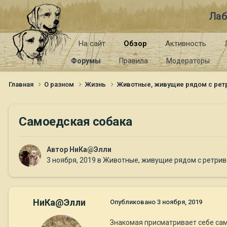
Лаб
На сайт
Обзор
Активность
Форумы
Правила
Модераторы
Главная
О разном
Жизнь
Животные, живущие рядом с ре
Самоедская собака
Автор
НиКа@Элли
3 ноября, 2019
в
Животные, живущие рядом с ретри
НиКа@Элли
Опубликовано
3 ноября, 2019
Знакомая присматривает себе само