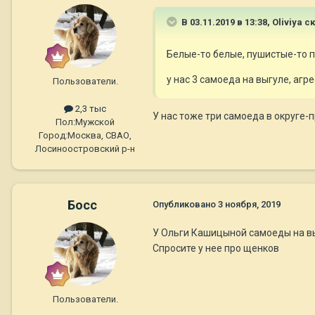
В 03.11.2019 в 13:38,
Oliviya
ск
Белые-то белые, пушистые-то пу
у нас 3 самоеда на выгуле, агре
Пользователи.
2,3 тыс
У нас тоже три самоеда в округе-п
Пол:
Мужской
Город:
Москва, СВАО,
Лосиноостровский р-н
Босс
Опубликовано
3 ноября, 2019
У Ольги Кашицыной самоеды на выс
Спросите у нее про щенков
Пользователи.