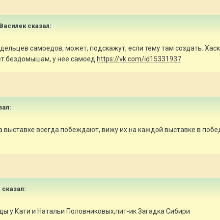
Василек
сказал:
адельцев самоедов, может, подскажут, если тему там создать. Хаск
ает бездомышам, у нее самоед
https://vk.com/id15331937
зал:
выставке всегда побеждают, вижу их на каждой выставке в победи
n
сказал:
ды у Кати и Натальи Половниковых,пит-ик Загадка Сибири