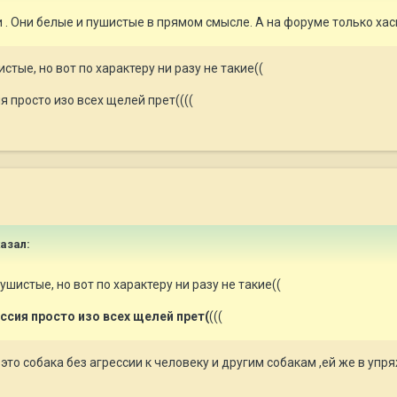
и . Они белые и пушистые в прямом смысле. А на форуме только хас
тые, но вот по характеру ни разу не такие((
ия просто изо всех щелей прет((((
азал:
шистые, но вот по характеру ни разу не такие((
ссия просто изо всех щелей прет(
(((
то собака без агрессии к человеку и другим собакам ,ей же в упря