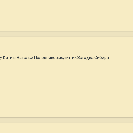
у Кати и Натальи Половниковых,пит-ик Загадка Сибири