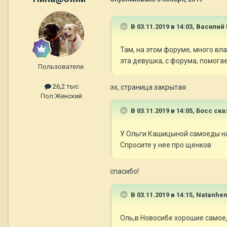
В 03.11.2019 в 14:03,
Василий 
Там, на этом форуме, много вл
эта девушка, с форума, помог
Пользователи.
26,2 тыс
эх, страница закрытая
Пол:
Женский
В 03.11.2019 в 14:05,
Босс
ска
У Ольги Кашицыной самоеды на 
Спросите у нее про щенков
спасибо!
В 03.11.2019 в 14:15,
Natanhe
Оль,в Новосибе хорошие самое