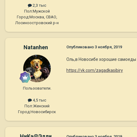
2,3 тыс
Пол:
Мужской
Город:
Москва, СВАО,
Лосиноостровский р-н
Natanhen
Опубликовано
3 ноября, 2019
Оль,в Новосибе хорошие самоеды 
https://vk.com/zagadkasibiry
Пользователи.
4,5 тыс
Пол:
Женский
Город:
Новосибирск
НиКа@Элли
Опубликовано
3 ноября, 2019