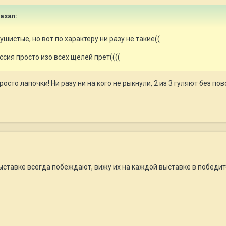
азал:
шистые, но вот по характеру ни разу не такие((
ссия просто изо всех щелей прет((((
росто лапочки! Ни разу ни на кого не рыкнули, 2 из 3 гуляют без п
тавке всегда побеждают, вижу их на каждой выставке в победител