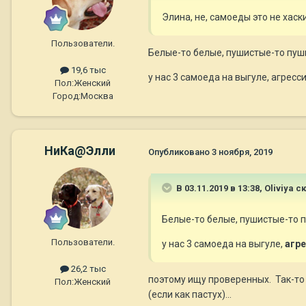
Элина, не, самоеды это не хаск
Пользователи.
Белые-то белые, пушистые-то пушис
19,6 тыс
у нас 3 самоеда на выгуле, агресс
Пол:
Женский
Город:
Москва
НиКа@Элли
Опубликовано
3 ноября, 2019
В 03.11.2019 в 13:38,
Oliviya
ск
Белые-то белые, пушистые-то пу
Пользователи.
у нас 3 самоеда на выгуле,
агре
26,2 тыс
поэтому ищу проверенных. Так-то э
Пол:
Женский
(если как пастух)...