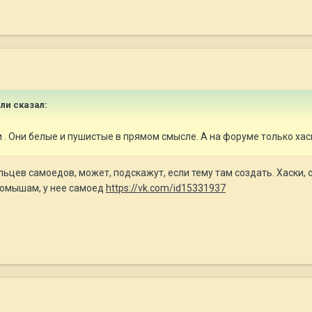
ли
сказал:
и . Они белые и пушистые в прямом смысле. А на форуме только хас
льцев самоедов, может, подскажут, если тему там создать. Хаски, 
домышам, у нее самоед
https://vk.com/id15331937