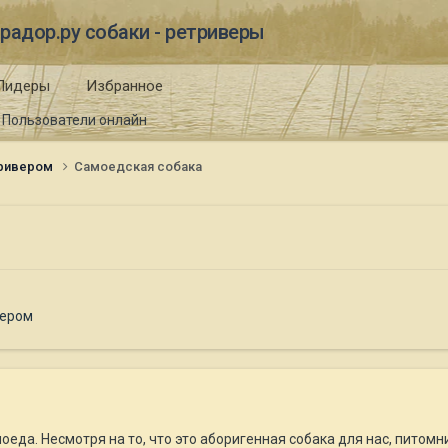
радор.ру собаки - ретриверы
Лидеры
Избранное
Пользователи онлайн
тривером
Самоедская собака
вером
еда. Несмотря на то, что это аборигенная собака для нас, питомни