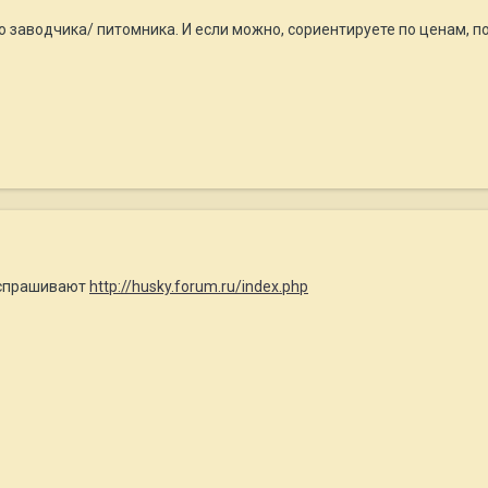
 заводчика/ питомника. И если можно, сориентируете по ценам, по
поспрашивают
http://husky.forum.ru/index.php