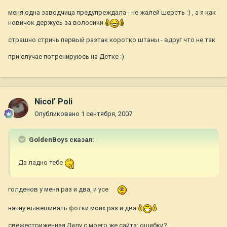
меня одна заводчица предупреждала - не жалей шерсть :) , а я как
новичок держусь за волосики
страшно стричь первый разтак коротко штаны - вдруг что не так
при случае потренируюсь на Детке :)
Nicol' Poli
Опубликовано
1 сентября, 2007
GoldenBoys сказал:
Да ладно тебе
голденов у меня раз и два, и усе
начну вывешивать фотки моих раз и два
свежестриженная Лилу с моего же сайта: ошибки?