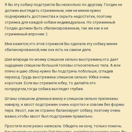
Я бы эту собаку подстригла бы нескольно по-другому. Голден не
должен выглядить стриженным, нем не менее нужно
подчеркивать достоинства и скрыть недостатки, поэтому
стрижка для каждой собаки индивидуальна. Но стриженный
Голден должен быть сбалансированным, так же как и не
стриженный впрочем :)
Мне кажется,что этой стрижкой Вы сделали эту собаку менее
сбалансированной,чем она есть на самом деле.
Шея впереди по-моему слишком сильно выстрежена,что дает
ощущение слишком большой головы относительно тела. А вои
плечо и щею сбоку нужно бы подстричь побольше, сгладив
переход. Грудь выстрежена слишком сильно. Юбка очень
короткая. Если вы стрижете юбку, то делайте это
полукругом,тогда собака выглядит глубже.
Штаны слишком длинные внизу и слишком сильно прилизаны
наверху, и хвост подстрижен очень коротко и совсем без формы
пера. Хвост, как ни странно балансирует собаку, поэтому очень
важно,чтобы хвост был подстрижен правильно.
Простите если резко написала. Обидеть не хочу, только помочь.
Как правильно сказала Оля Нечаева, английская кассета очень бы