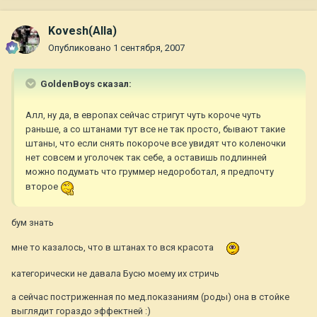
Kovesh(Alla)
Опубликовано
1 сентября, 2007
GoldenBoys сказал:
Алл, ну да, в европах сейчас стригут чуть короче чуть
раньше, а со штанами тут все не так просто, бывают такие
штаны, что если снять покороче все увидят что коленочки
нет совсем и уголочек так себе, а оставишь подлинней
можно подумать что груммер недороботал, я предпочту
второе
бум знать
мне то казалось, что в штанах то вся красота
категорически не давала Бусю моему их стричь
а сейчас постриженная по мед.показаниям (роды) она в стойке
выглядит гораздо эффектней :)