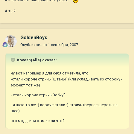
А ты?
GoldenBoys
Опубликовано
1 сентября, 2007
Kovesh(Alla) сказал:
ну вот например я для себя отметила, что
-стали короче стричь "штаны" (или укладывать их сторону -
эффект тот же)
- стали короче стричь "юбку"
- и шею то же :) короче стали :) стричь (вернее шерсть на
шее)
это мода, или стиль или что?