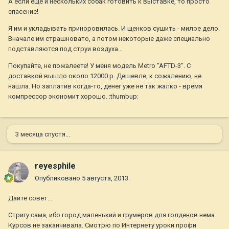
А если еще и нескольких собак готовить к выставке, то просто
спасение!
Я им и укладывать приноровилась. И щенков сушить - милое дело.
Вначале им страшновато, а потом некоторые даже специально
подставляются под струи воздуха...
Покупайте, не пожалеете! У меня модель Metro "AFTD-3". С
доставкой вышло около 12000 р. Дешевле, к сожалению, не
нашла. Но заплатив когда-то, денег уже не так жалко - время
компрессор экономит хорошо. :thumbup:
3 месяца спустя...
reyesphile
Опубликовано
5 августа, 2013
Дайте совет...
Стригу сама, ибо город маленький и грумеров для голденов нема.
Курсов не заканчивала. Смотрю по Интернету уроки профи