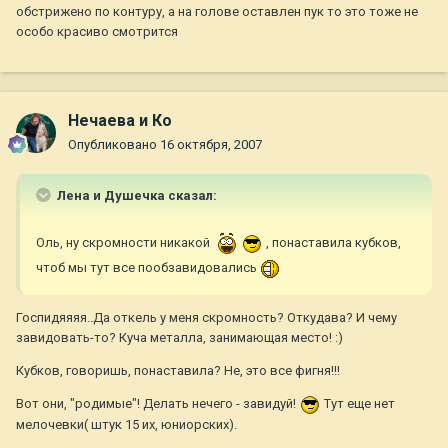
обстрижено по контуру, а на голове оставлен пук то это тоже не
особо красиво смотрится
Нечаева и Ко
Опубликовано
16 октября, 2007
Лена и Душечка сказал:
Оль, ну скромности никакой
, понаставила кубков,
чтоб мы тут все пообзавидовались
Госпидяяяя..Да откель у меня скромность? Откудава? И чему
завидовать-то? Куча металла, занимающая место! :)
Кубков, говоришь, понаставила? Не, это все фигня!!!
Вот они, "родимые"! Делать нечего - завидуй!
Тут еще нет
мелочевки( штук 15 их, юниорских).