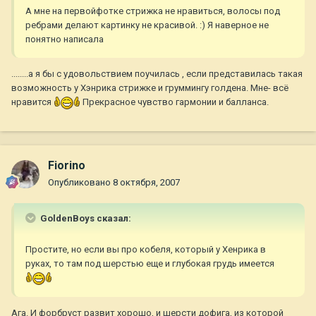
А мне на первойфотке стрижка не нравиться, волосы под
ребрами делают картинку не красивой. :) Я наверное не
понятно написала
........а я бы с удовольствием поучилась , если представилась такая
возможность у Хэнрика стрижке и груммингу голдена. Мне- всё
нравится
Прекрасное чувство гармонии и балланса.
Fiorino
Опубликовано
8 октября, 2007
GoldenBoys сказал:
Простите, но если вы про кобеля, который у Хенрика в
руках, то там под шерстью еще и глубокая грудь имеется
Ага. И форбруст развит хорошо, и шерсти дофига, из которой