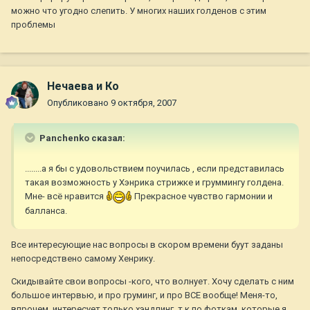
можно что угодно слепить. У многих наших голденов с этим
проблемы
Нечаева и Ко
Опубликовано
9 октября, 2007
Panchenko сказал:
........а я бы с удовольствием поучилась , если представилась
такая возможность у Хэнрика стрижке и груммингу голдена.
Мне- всё нравится
Прекрасное чувство гармонии и
балланса.
Все интересующие нас вопросы в скором времени буут заданы
непосредствено самому Хенрику.
Скидывайте свои вопросы -кого, что волнует. Хочу сделать с ним
большое интервью, и про груминг, и про ВСЕ вообще! Меня-то,
впрочем, интересует только хэндлинг, т.к по фоткам. которые я