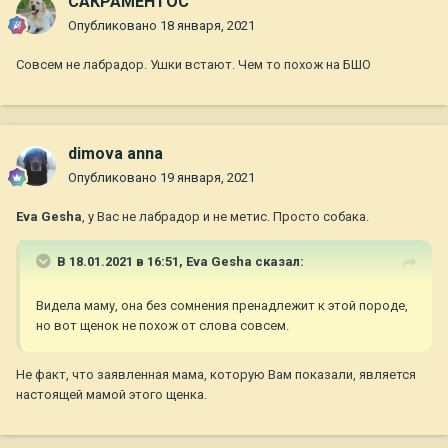
САКРАМЕНТОС
Опубликовано
18 января, 2021
Совсем не лабрадор. Ушки встают. Чем то похож на БШО
dimova anna
Опубликовано
19 января, 2021
Eva Gesha
, у Вас не лабрадор и не метис. Просто собака.
В 18.01.2021 в 16:51,
Eva Gesha
сказал:
Видела маму, она без сомнения пренадлежит к этой породе,
но вот щенок не похож от слова совсем.
Не факт, что заявленная мама, которую Вам показали, является
настоящей мамой этого щенка.