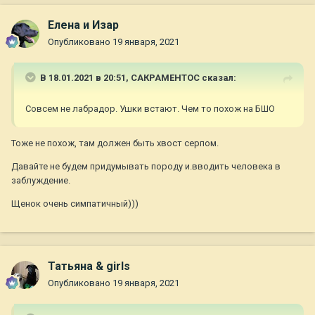
Елена и Изар
Опубликовано
19 января, 2021
В 18.01.2021 в 20:51,
САКРАМЕНТОС
сказал:
Совсем не лабрадор. Ушки встают. Чем то похож на БШО
Тоже не похож, там должен быть хвост серпом.
Давайте не будем придумывать породу и.вводить человека в
заблуждение.
Щенок очень симпатичный)))
Татьяна & girls
Опубликовано
19 января, 2021