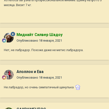
Хотелось бы узнать профессиональное мнение. Щенку на фото 3
месяца. Весит 7 кг.
Миднайт Силвер Шадоу
Опубликовано
18 января, 2021
Нет, не лабрадор. Похоже даже не метис лабрадора.
Аполлон и Ева
Опубликовано
18 января, 2021
Не лабрадор, но очень симпатичный щенулька