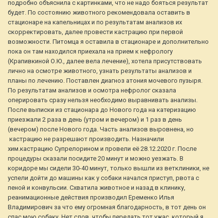
подробно объяснила с картинками, что не надо бояться результат
будет. По состоянию животного рекомендовала оставить в
стационаре на капельницах и по результатам анализов их
скорректировать, далее провести кастрацию при первой
возможности. Питомца я оставила в стационаре и дополнительно
пока он там находился приехала на прием к нефрологу
(Крапивкиной О.Ю., далее вела лечение), хотела присутствовать
лично на осмотре животного, узнать результаты анализов и
планы по лечению. Поставлен диагноз атония мочевого пузыря.
По результатам анализов и осмотра нефролог сказала
оперировать сразу нельзя необходимо выравнивать анализы.
После выписки из стационара до Нового года на катеризацию
приезжали 2 раза в день (утром и вечером) и 1 раз в день
(вечером) после Нового года. Часть анализов выровнена, но
кастрацию не разрешают производить. Назначили
хим.кастрацию Супрелорином и провели её 28.12.2020 г. После
процедуры сказали посидите 20 минут и можно уезжать. В
коридоре мы сидели 30-40 минут, только вышли из ветклиники, не
успели дойти до машины как у собаки начался приступ, рвота с
пеной и конвульсии. Схватила животное и назад в клинику,
реанимационные действия производил Еременко Илья
Владимирович за что ему огромная благодарность, в тот день он
спас мою собаку. Нет слов, чтобы передать тот ужас, который я