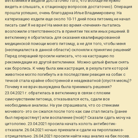
ветклинике и видели достаточно того, что вообще не нужно
видеть и слышать, к стационару вопросов достаточно). Операция
прошла успешно, очень благодарна Илье Владимировичу. На
катеризацию ездили еще около 10-11 дней пока питомец не начал
писать сам! Я не врач! На меня во время «лечения» пытались
возложили ответственность в принятии тех или иных решений. В
ветклинику я обратилась для оказания квалифицированной
медицинской помощи моего питомцу, а не для того, чтобы меня
(неспециалиста в данной области) склоняли к принятию решений!
Перед операцией просили написать, что на кастрацию по
рекомендации из другой ветклиники. Можно целый фильм снять
как боролись. К чему была хим.кастрация, в результате которой
животное могло погибнуть и в последствии реакция на собак с
течкой стала крайне обостренной и неадекватной (спустя месяц)?
Почему я не врач вынуждена была принимать решения?
23.04.2021 г. обратилась в ветклинику в связи с плохим
самочувствием питомца, отказывался есть, сдали все
необходимые анализы. На узи спрашивала, что со стенками
мочевого- это он сжался после того как сам стал писать (ранее
был перерастянут) или воспаление (гной)? Сказали сдать мочу на
цитологию. 23.04.2021 просила начать колоть антибиотик-
отказали. 26.04.2021 ночью приехали и сдали на пироплазмоз-
отрицательно. 26.04.2021 просили найти наш анализ на бак посев.