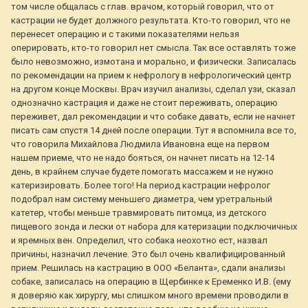
том числе общалась с глав. врачом, который говорил, что от
кастрации не будет должного результата. Кто-то говорил, что не
перенесет операцию и с такими показателями нельзя
оперировать, кто-то говорил нет смысла. Так все оставлять тоже
было невозможно, измотана и морально, и физически. Записалась
по рекомендации на прием к нефрологу в нефрологический центр
на другом конце Москвы. Врач изучил анализы, сделал узи, сказал
однозначно кастрация и даже не стоит переживать, операцию
переживет, дал рекомендации и что собаке давать, если не начнет
писать сам спустя 14 дней после операции. Тут я вспомнила все то,
что говорила Михайлова Людмила Ивановна еще на первом
нашем приеме, что не надо бояться, он начнет писать на 12-14
день, в крайнем случае будете помогать массажем и не нужно
катеризировать. Более того! На период кастрации нефролог
подобрал нам систему меньшего диаметра, чем уретральный
катетер, чтобы меньше травмировать питомца, из детского
пищевого зонда и лески от набора для катеризации подключичных
и яремных вен. Определил, что собака неохотно ест, назвал
причины, назначил лечение. Это был очень квалифицированный
прием. Решилась на кастрацию в ООО «Беланта», сдали анализы
собаке, записалась на операцию в Щербинке к Еременко И.В. (ему
я доверяю как хирургу, мы слишком много времени проводили в