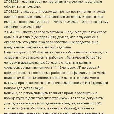
27.04.2021 главный врач по претензиям к лечению предложил
обратиться в полицию.
27.04.2021 в нефрологическом центре при поступлении питомца
сделали срочные анализы показатели мочевины и креатинина
выросли (креатинин 23.04.21 – 784,8; 27.04.2021- 1000, по начатому
лечению 29.04.2021- 854)
29.04.2021 навестила своего питомца. Люди! Моя душа кричит от
боли. Я 3 месяца (с декабря 2020) думала, что лечу собаку, а
оказалось, что убиваю за свои собственные средства! Я не
представляю как мне с этим жить дальше.
Начала изучать ООО «Беланта», где я вообще лечила питомца, что
за врачи, что за ассистенты работают. Фактически более 130
человек в двух филиалах. Согласно открытым данным
среднесписочная численность 11-12 человек, ИП не у всех. Я
предполагаю, что остальные работают неофициально (по моим
подсчетам более 40 человек). Вошли ли те, кто лечил моего
питомца врачи, ассистенты в 11 счастливчиков и в ИП отдельный
вопрос для детализации.
Конечно, по рекомендациям главного врача я обращусь и в
прокуратуру, в департамент ветеринарии. Готовлю документы
для суда на возврат моих денежных средств, внесенных ООО
«Беланта» (чеки об оплате, договор собраны), а также на
возмещение лечения в стационаре в нефрологическом центре