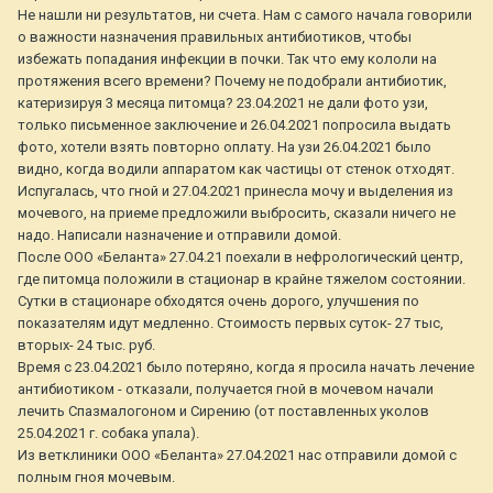
Не нашли ни результатов, ни счета. Нам с самого начала говорили
о важности назначения правильных антибиотиков, чтобы
избежать попадания инфекции в почки. Так что ему кололи на
протяжения всего времени? Почему не подобрали антибиотик,
катеризируя 3 месяца питомца? 23.04.2021 не дали фото узи,
только письменное заключение и 26.04.2021 попросила выдать
фото, хотели взять повторно оплату. На узи 26.04.2021 было
видно, когда водили аппаратом как частицы от стенок отходят.
Испугалась, что гной и 27.04.2021 принесла мочу и выделения из
мочевого, на приеме предложили выбросить, сказали ничего не
надо. Написали назначение и отправили домой.
После ООО «Беланта» 27.04.21 поехали в нефрологический центр,
где питомца положили в стационар в крайне тяжелом состоянии.
Сутки в стационаре обходятся очень дорого, улучшения по
показателям идут медленно. Стоимость первых суток- 27 тыс,
вторых- 24 тыс. руб.
Время с 23.04.2021 было потеряно, когда я просила начать лечение
антибиотиком - отказали, получается гной в мочевом начали
лечить Спазмалогоном и Сирению (от поставленных уколов
25.04.2021 г. собака упала).
Из ветклиники ООО «Беланта» 27.04.2021 нас отправили домой с
полным гноя мочевым.