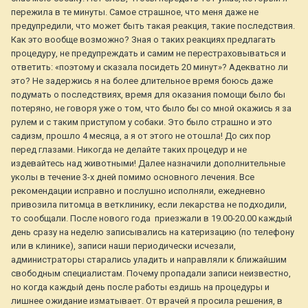
пережила в те минуты. Самое страшное, что меня даже не
предупредили, что может быть такая реакция, такие последствия.
Как это вообще возможно? Зная о таких реакциях предлагать
процедуру, не предупреждать и самим не перестраховываться и
ответить: «поэтому и сказала посидеть 20 минут»? Адекватно ли
это? Не задержись я на более длительное время боюсь даже
подумать о последствиях, время для оказания помощи было бы
потеряно, не говоря уже о том, что было бы со мной окажись я за
рулем и с таким приступом у собаки. Это было страшно и это
садизм, прошло 4 месяца, а я от этого не отошла! До сих пор
перед глазами. Никогда не делайте таких процедур и не
издевайтесь над животными! Далее назначили дополнительные
уколы в течение 3-х дней помимо основного лечения. Все
рекомендации исправно и послушно исполняли, ежедневно
привозила питомца в ветклинику, если лекарства не подходили,
то сообщали. После нового года приезжали в 19.00-20.00 каждый
день сразу на неделю записывались на катеризацию (по телефону
или в клинике), записи наши периодически исчезали,
администраторы старались уладить и направляли к ближайшим
свободным специалистам. Почему пропадали записи неизвестно,
но когда каждый день после работы ездишь на процедуры и
лишнее ожидание изматывает. От врачей я просила решения, в