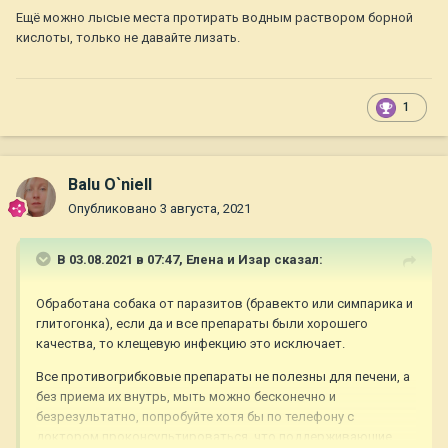
Ещё можно лысые места протирать водным раствором борной
кислоты, только не давайте лизать.
1
Balu O`niell
Опубликовано
3 августа, 2021
В 03.08.2021 в 07:47,
Елена и Изар
сказал:
Обработана собака от паразитов (бравекто или симпарика и
глитогонка), если да и все препараты были хорошего
качества, то клещевую инфекцию это исключает.
Все противогрибковые препараты не полезны для печени, а
без приема их внутрь, мыть можно бесконечно и
безрезультатно, попробуйте хотя бы по телефону с
доктором проконсультироваться, что поддерживающие