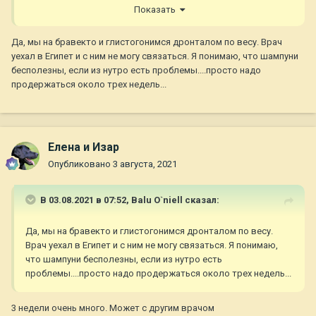
печень можно давать параллельно с флуконазолом.
Показать
Ещё можно лысые места протирать водным раствором
Да, мы на бравекто и глистогонимся дронталом по весу. Врач
борной кислоты, только не давайте лизать.
уехал в Египет и с ним не могу связаться. Я понимаю, что шампуни
бесполезны, если из нутро есть проблемы....просто надо
продержаться около трех недель...
Елена и Изар
Опубликовано
3 августа, 2021
В 03.08.2021 в 07:52,
Balu O`niell
сказал:
Да, мы на бравекто и глистогонимся дронталом по весу.
Врач уехал в Египет и с ним не могу связаться. Я понимаю,
что шампуни бесполезны, если из нутро есть
проблемы....просто надо продержаться около трех недель...
3 недели очень много. Может с другим врачом