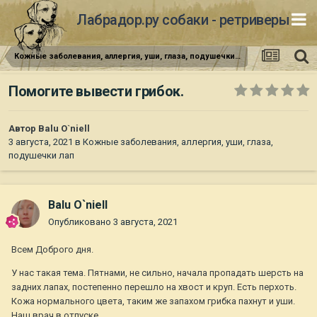
Лабрадор.ру собаки - ретриверы
Кожные заболевания, аллергия, уши, глаза, подушечки лап
Помогите вывести грибок.
Автор
Balu O`niell
3 августа, 2021
в
Кожные заболевания, аллергия, уши, глаза,
подушечки лап
Balu O`niell
Опубликовано
3 августа, 2021
Всем Доброго дня.
У нас такая тема. Пятнами, не сильно, начала пропадать шерсть на
задних лапах, постепенно перешло на хвост и круп. Есть перхоть.
Кожа нормального цвета, таким же запахом грибка пахнут и уши.
Наш врач в отпуске.