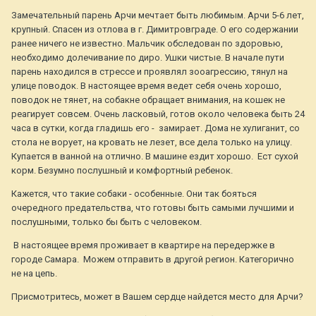
Замечательный парень Арчи мечтает быть любимым. Арчи 5-6 лет,
крупный. Спасен из отлова в г. Димитровграде. О его содержании
ранее ничего не известно. Мальчик обследован по здоровью,
необходимо долечивание по диро. Ушки чистые. В начале пути
парень находился в стрессе и проявлял зооагрессию, тянул на
улице поводок. В настоящее время ведет себя очень хорошо,
поводок не тянет, на собакне обращает внимания, на кошек не
реагирует совсем. Очень ласковый, готов около человека быть 24
часа в сутки, когда гладишь его - замирает. Дома не хулиганит, со
стола не ворует, на кровать не лезет, все дела только на улицу.
Купается в ванной на отлично. В машине ездит хорошо. Ест сухой
корм. Безумно послушный и комфортный ребенок.
Кажется, что такие собаки - особенные. Они так бояться
очередного предательства, что готовы быть самыми лучшими и
послушными, только бы быть с человеком.
В настоящее время проживает в квартире на передержке в
городе Самара. Можем отправить в другой регион. Категорично
не на цепь.
Присмотритесь, может в Вашем сердце найдется место для Арчи?