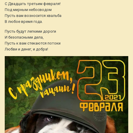
С Двадцать третьим февраля!
Под мирным небосводом
Пусть вам возносится хвальба
В любое время года.
Пусть будут легкими дороги
И безопасными дела,
Пусть к вам стекаются потоки
Любви и денег, и добра!