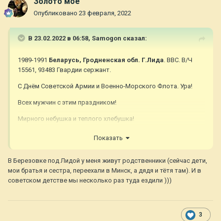
Золото мое
Опубликовано
23 февраля, 2022
В 23.02.2022 в 06:58,
Samogon
сказал:
1989-1991
Беларусь, Гродненская обл. Г.Лида
. ВВС. В/Ч
15561, 93483 Гвардии сержант.
С Днём Советской Армии и Военно-Морского Флота. Ура!
Всех мужчин с этим праздником!
Мирного небушка и теплого хлебушка!
....Спасибо Оль
?
Показать
В Березовке под Лидой у меня живут родственники (сейчас дети,
мои братья и сестра, переехали в Минск, а дядя и тётя там). И в
советском детстве мы несколько раз туда ездили )))
3