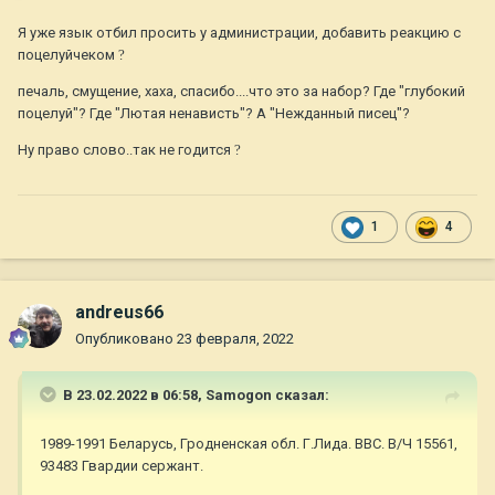
Я уже язык отбил просить у администрации, добавить реакцию с
поцелуйчеком
?
печаль, смущение, хаха, спасибо....что это за набор? Где "глубокий
поцелуй"? Где "Лютая ненависть"? А "Нежданный писец"?
Ну право слово..так не годится
?
1
4
andreus66
Опубликовано
23 февраля, 2022
В 23.02.2022 в 06:58,
Samogon
сказал:
1989-1991 Беларусь, Гродненская обл. Г.Лида. ВВС. В/Ч 15561,
93483 Гвардии сержант.