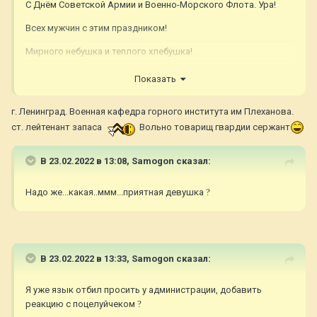
С Днём Советской Армии и Военно-Морского Флота. Ура!
Всех мужчин с этим праздником!
Мирного небушка и теплого хлебушка!
....Спасибо Оль
?
Показать
г. Ленинград. Военная кафедра горного института им Плеханова.
ст. лейтенант запаса
Вольно товарищ гвардии сержант
В 23.02.2022 в 13:08,
Samogon
сказал:
Надо же...какая..ммм...приятная девушка
?
В 23.02.2022 в 13:33,
Samogon
сказал:
Я уже язык отбил просить у администрации, добавить
реакцию с поцелуйчеком
?