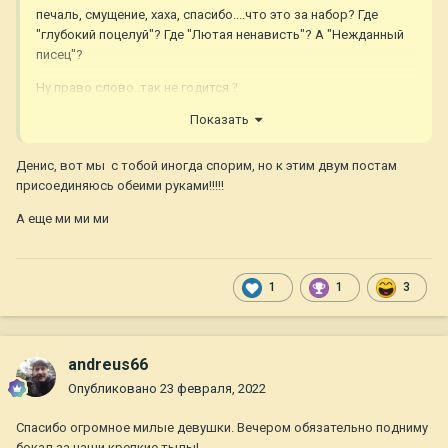
печаль, смущение, хаха, спасибо....что это за набор? Где
"глубокий поцелуй"? Где "Лютая ненависть"? А "Нежданный
писец"?
Ну право слово..так не годится
?
Показать
Денис, вот мы с тобой иногда спорим, но к этим двум постам
присоединяюсь обеими руками!!!!!
А еще ми ми ми
1
1
3
andreus66
Опубликовано
23 февраля, 2022
Спасибо огромное милые девушки. Вечером обязательно подниму
бокал за наши крепкие тылы!