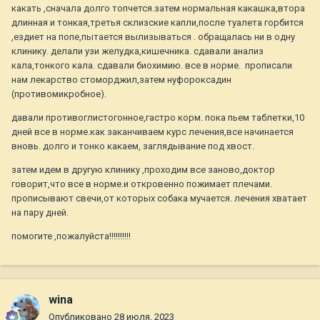
какать ,сначала долго топчется.затем нормальная какашка,втора
длинная и тонкая,третья склизские капли,после туалета горбится
,ездиет на попе,пытается вылизываться . обращалась ни в одну
клинику. делали узи желудка,кишечника. сдавали анализ
кала,тонкого кала. сдавали биохимию. все в норме. прописали
нам лекарство cтоморджил,затем нуфороксадин
(противомикробное).
давали противоглистогонное,гастро корм. пока пьем таблетки,10
дней все в норме.как заканчиваем курс лечения,все начинается
вновь. долго и тонко какаем, заглядывание под хвост.
затем идем в другую клинику ,проходим все заново,доктор
говорит,что все в норме.и откровенно пожимает плечами.
прописывают свечи,от которых собака мучается. лечения хватает
на пару дней.
помогите ,пожалуйста!!!!!!!!!!
wina
Опубликовано
28 июля, 2023