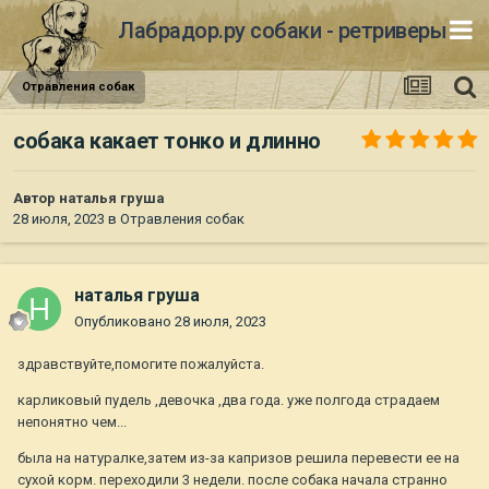
Лабрадор.ру собаки - ретриверы
Отравления собак
собака какает тонко и длинно
Автор
наталья груша
28 июля, 2023
в
Отравления собак
наталья груша
Опубликовано
28 июля, 2023
здравствуйте,помогите пожалуйста.
карликовый пудель ,девочка ,два года. уже полгода страдаем
непонятно чем...
была на натуралке,затем из-за капризов решила перевести ее на
сухой корм. переходили 3 недели. после собака начала странно