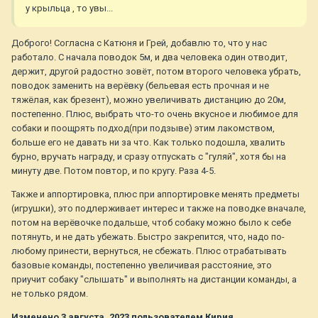
у крыльца , то увы...
Доброго! Согласна с Катюня и Грей, добавлю то, что у нас
работало. С начала поводок 5м, и два человека один отводит,
держит, другой радостно зовёт, потом второго человека убрать,
поводок заменить на верёвку (бельевая есть прочная и не
тяжёлая, как брезент), можно увеличивать дистанцию до 20м,
постепенно. Плюс, выбрать что-то очень вкусное и любимое для
собаки и поощрять подход(при подзыве) этим лакомством,
больше его не давать ни за что. Как только подошла, хвалить
бурно, вручать награду, и сразу отпускать с "гуляй", хотя бы на
минуту две. Потом повтор, и по кругу. Раза 4-5.
Также и аппортировка, плюс при аппортировке менять предметы
(игрушки), это подлерживает интерес и также на поводке вначале,
потом на верёвочке подальше, чтоб собаку можно было к себе
потянуть, и не дать убежать. Быстро закрепится, что, надо по-
любому принести, вернуться, не сбежать. Плюс отрабатывать
базовые команды, постепенно увеличивая расстояние, это
приучит собаку "слышать" и выполнять на дистанции команды, а
не только рядом.
Изменено
3 августа, 2023
пользователем Кирия