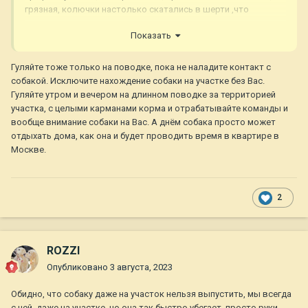
грязная, колючки настолько скатались в шерти ,что
пришлось их состричь, помыли, вошли в дом , отлежалась,
Показать
вышли во двор и опять.... здесь она приходит, а вот в
Москве , вдруг если рванет не удержишь и пропадет собака
Гуляйте тоже только на поводке, пока не наладите контакт с
собакой. Исключите нахождение собаки на участке без Вас.
Гуляйте утром и вечером на длинном поводке за территорией
участка, с целыми карманами корма и отрабатывайте команды и
вообще внимание собаки на Вас. А днём собака просто может
отдыхать дома, как она и будет проводить время в квартире в
Москве.
2
ROZZI
Опубликовано
3 августа, 2023
Обидно, что собаку даже на участок нельзя выпустить, мы всегда
с ней, даже на участке, но она так быстро убегает, просто руки