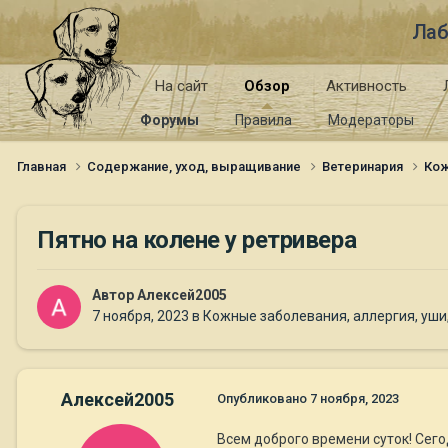
Лаб
На сайт
Обзор
Активность
Форумы
Правила
Модераторы
Главная
Содержание, уход, выращивание
Ветеринария
Кож
Пятно на колене у ретривера
Автор
Алексей2005
7 ноября, 2023
в
Кожные заболевания, аллергия, уши,
Алексей2005
Опубликовано
7 ноября, 2023
Всем доброго времени суток! Сегод