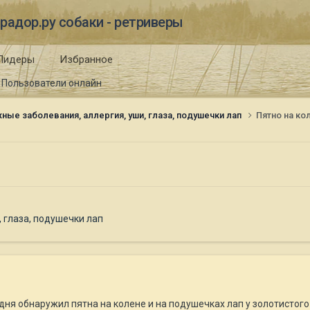
радор.ру собаки - ретриверы
Лидеры
Избранное
Пользователи онлайн
ные заболевания, аллергия, уши, глаза, подушечки лап
Пятно на ко
 глаза, подушечки лап
ня обнаружил пятна на колене и на подушечках лап у золотистого р