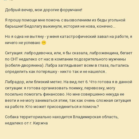
Добрый вечер, мои дорогие форумчане!
Я прошу помощи мне помочь с вызволением из беды угольной
барышни! Бедолагу выкинули, история не нова, конечно...
Но я одна не вытяну - у меня катастрофический завал на работе, я
ничего не успеваю
😶
Ситуация: лабродевочка, или, я бы сказала, лаброженщина, бегает
по СНТ недалеко от нас в компании подозрительного мужчины
(кобеля-дворянина). Лабра заглядывает всем в глаза, пытались
определить как потеряшку - никто так и не нашелся..
Лабрадор, или близкий метис. На вид лет 6. Что готова я в данной
ситуации: я готова организовать поимку, перевозку, могу
посильно помогать финансово. Но мне совершенно некуда ее
везти и не могу заниматься этим, так как очень сложная ситуация
на работе. Кто может присоединиться и помочь?
Собака территориально находится Владимирская область,
недалеко от г. Киржча