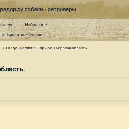
радор.ру собаки - ретриверы
Лидеры
Избранное
Пользователи онлайн
и
Голден на улице. Торжок, Тверская область.
область.