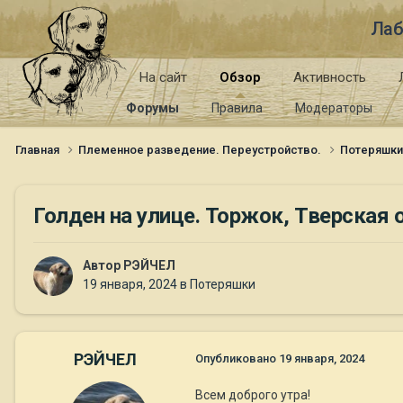
Лаб
На сайт
Обзор
Активность
Форумы
Правила
Модераторы
Главная
Племенное разведение. Переустройство.
Потеряшк
Голден на улице. Торжок, Тверская 
Автор
РЭЙЧЕЛ
19 января, 2024
в
Потеряшки
РЭЙЧЕЛ
Опубликовано
19 января, 2024
Всем доброго утра!