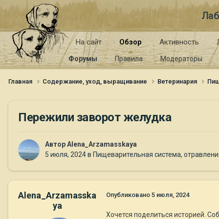
Лаб
На сайт
Обзор
Активность
Форумы
Правила
Модераторы
Главная
Содержание, уход, выращивание
Ветеринария
Пищ
Пережили заворот желудка
Автор
Alena_Arzamasskaya
5 июля, 2024
в
Пищеварительная система, отравления
Alena_Arzamasska
Опубликовано
5 июля, 2024
ya
Хочется поделиться историей. Соба