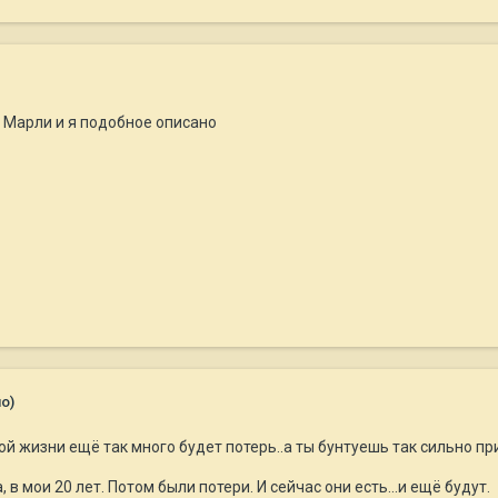
в Марли и я подобное описано
о)
той жизни ещё так много будет потерь..а ты бунтуешь так сильно при
в мои 20 лет. Потом были потери. И сейчас они есть...и ещё будут.