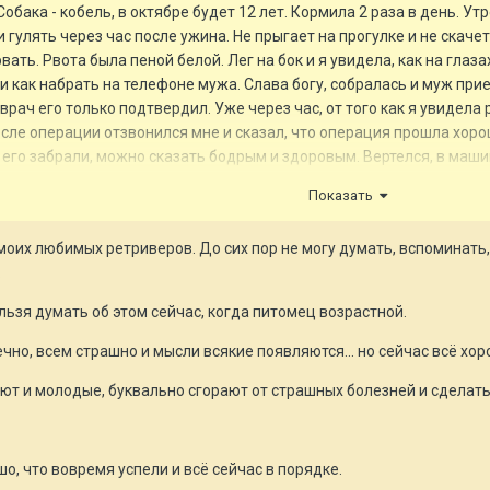
обака - кобель, в октябре будет 12 лет. Кормила 2 раза в день. Утр
лять через час после ужина. Не прыгает на прогулке и не скачет, 
рвать. Рвота была пеной белой. Лег на бок и я увидела, как на глаз
и как набрать на телефоне мужа. Слава богу, собралась и муж при
врач его только подтвердил. Уже через час, от того как я увиде
после операции отзвонился мне и сказал, что операция прошла хоро
 его забрали, можно сказать бодрым и здоровым. Вертелся, в машин
е операции.
Показать
что питание 1 раз это не есть хорошо. Собака возрастная и нагруж
му поможет наш опыт и сделает вывод.
 моих любимых ретриверов. До сих пор не могу думать, вспоминать, 
.
е внутри...Ситуация, когда ты можешь потерять любимого члена сем
то вообще решилась на то, чтобы завести собаку. Говорила, что ник
льзя думать об этом сейчас, когда питомец возрастной.
ие. Люди. как вы после потери питомца снова заводите собаку? Я
чно, всем страшно и мысли всякие появляются... но сейчас всё хор
ают и молодые, буквально сгорают от страшных болезней и сделать
, что вовремя успели и всё сейчас в порядке.