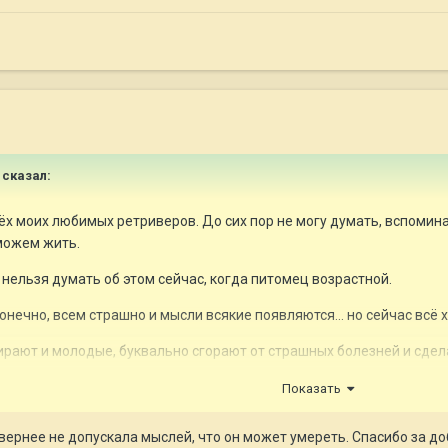
сказал:
рёх моих любимых ретриверов. До сих пор не могу думать, вспомина
сможем жить.
 нельзя думать об этом сейчас, когда питомец возрастной.
онечно, всем страшно и мысли всякие появляются... но сейчас всё 
мирают и молодые, буквально сгорают от страшных болезней и сдел
Показать
ошо, что вовремя успели и всё сейчас в порядке.
а вернее не допускала мыслей, что он может умереть. Спасибо за 