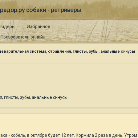
радор.ру собаки - ретриверы
Лидеры
Избранное
Пользователи онлайн
еварительная система, отравления, глисты, зубы, анальные синусы
, глисты, зубы, анальные синусы
ка - кобель, в октябре будет 12 лет. Кормила 2 раза в день. Утром 