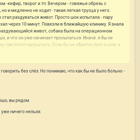
ом -кефир, творог и тп. Вечером - говяжья обрезь с
но и медленно не ходит- такая легкая трусца у него.
ах стал раздуваться живот. Просто шок испытала - пару
ехал через 10 минут. Повезли в ближайшую клинику. Я знала
ла раздувающийся живот, собака была на операционном
шо, и что он уже начинает просыпаться. Иначе. я бы не
у сам хотел запрыгнуть. Если бы не обритое пузо и шов, я
ать за один раз желудок не лучший вариант. Сейчас
говорить без слёз. Но понимаю, что как бы не было больно -
ьи, меня сильно выбила из колеи. Не была к этому готова.
огда больше этого не сделаю. Чтобы в такой ситуации не
 больше никогда этого не сделаю.
ошо, вы рядом.
 уже ничего нельзя.