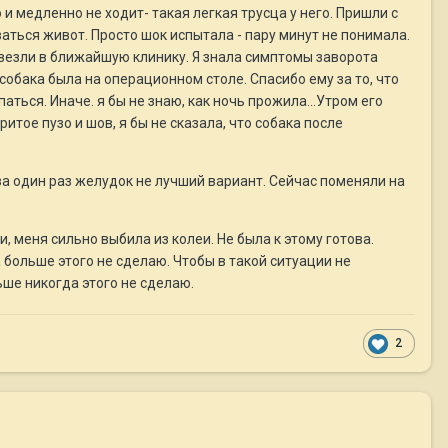
и медленно не ходит- такая легкая трусца у него. Пришли с
уваться живот. Просто шок испытала - пару минут не понимала.
Повезли в ближайшую клинику. Я знала симптомы заворота
собака была на операционном столе. Спасибо ему за то, что
ться. Иначе. я бы не знаю, как ночь прожила...Утром его
итое пузо и шов, я бы не сказала, что собака после
 за один раз желудок не лучший вариант. Сейчас поменяли на
 меня сильно выбила из колеи. Не была к этому готова.
а больше этого не сделаю. Чтобы в такой ситуации не
льше никогда этого не сделаю.
2