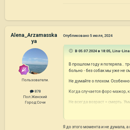
Alena_Arzamasska
Опубликовано
5 июля, 2024
ya
В 05.07.2024 в 18:05,
Lina-Lina
В прошлом году я потеряла... т
больно - без собак мы уже не 
Пользователи.
Не думайте о плохом. Особенно
878
Когда случается форс-мажор, к
Пол:
Женский
Не всегда возраст = смерть. У
Город:
Сочи
Здоровья Вашему мальчику! Хор
Я до этого момента и не думала, 