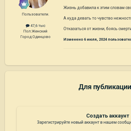
Жизнь добавила к этим словам св
Пользователи.
А куда девать то чувство нежности
47,6 тыс
Отказаться от жизни, боясь смерти
Пол:
Женский
Город:
Одинцово
Изменено
6 июля, 2024
пользовате
Для публикации
Создать аккаунт
Зарегистрируйте новый аккаунт в нашем сообще