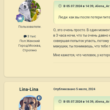
В 05.07.2024 в 14:39,
Alena_A
Люди. как вы после потери пит
Пользователи.
О, это очень просто. В один моме
в 3 часа ночи, что ты очень давно 
3 тыс
совершая попыток упасть, потому ч
Пол:
Женский
Город:
Москва,
макушки, ты понимаешь, что тебе 
Строгино
Мне кажется, что человек, у котор
Lina-Lina
Опубликовано
5 июля, 2024
В 05.07.2024 в 14:39,
Alena_A