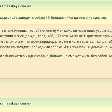
rzamasskaya
сказал:
омца снова заводите собаку? Я больше никогда этого не сделаю.
нт ты понимаешь, что тебе очень нужен мокрый нос в лицо утром и 
не гулял в снег, дождь, град, +35, - 30, что никто не тырит твои та
то кто-то спит поперек коридора, что не в кого зарыться, когда теб
просто как воздух необходима собака. И ты приносишь домой щенк
ого была хотя бы одна собака, больше не сможет жить без собак ни
rzamasskaya
сказал: