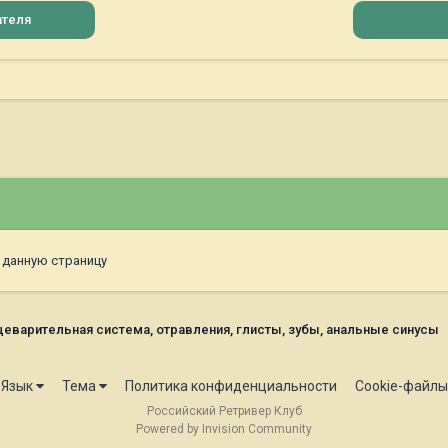
ателя
 данную страницу
еварительная система, отравления, глисты, зубы, анальные синусы
Язык
Тема
Политика конфиденциальности
Cookie-файлы
Российский Ретривер Клуб
Powered by Invision Community