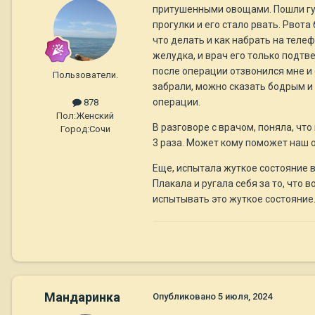
притушенными овощами. Пошли гулят
прогулки и его стало рвать. Рвота
что делать и как набрать на теле
желудка, и врач его только подтве
после операции отзвонился мне и с
Пользователи.
забрали, можно сказать бодрым и з
операции.
878
Пол:
Женский
В разговоре с врачом, поняла, что
Город:
Сочи
3 раза. Может кому поможет наш 
Еще, испытала жуткое состояние в
Плакала и ругала себя за то, что 
испытывать это жуткое состояние.
Мандаринка
Опубликовано
5 июля, 2024