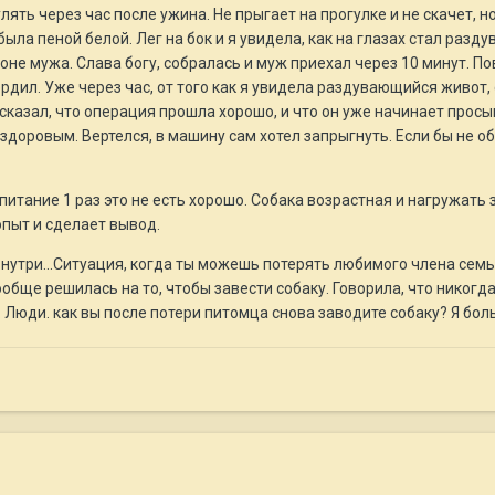
ь через час после ужина. Не прыгает на прогулке и не скачет, но 
 была пеной белой. Лег на бок и я увидела, как на глазах стал разд
фоне мужа. Слава богу, собралась и муж приехал через 10 минут. 
рдил. Уже через час, от того как я увидела раздувающийся живот, 
казал, что операция прошла хорошо, и что он уже начинает просыпа
доровым. Вертелся, в машину сам хотел запрыгнуть. Если бы не обр
 питание 1 раз это не есть хорошо. Собака возрастная и нагружать
опыт и сделает вывод.
нутри...Ситуация, когда ты можешь потерять любимого члена семьи,
вообще решилась на то, чтобы завести собаку. Говорила, что никогд
 Люди. как вы после потери питомца снова заводите собаку? Я бо