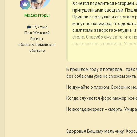
Хочется поделиться историей. С
притушенными овощами. Пошли гу
Модераторы
Пришли с прогулки и его стало 
минут не понимала. что делать 
17,7 тыс
симптомы заворота желудка, и 
Пол:
Женский
столе. Спасибо ему за то, что 
Регион,
знаю, как ночь прожила...Утром
область:
Тюменская
бы не сказала, что собака посл
область
В разговоре с врачом, поняла, 
поменяли на 3 раза. Может ко
В прошлом году я потеряла... трёх
без собак мы уже не сможем жить
Еще, испытала жуткое состояни
Плакала и ругала себя за то, ч
Не думайте о плохом. Особенно не
испытывать это жуткое состоян
Когда случается форс-мажор, коне
Не всегда возраст = смерть. Умир
Здоровья Вашему мальчику! Хорошо