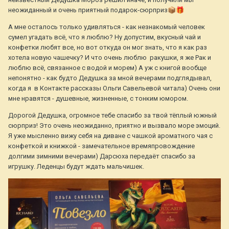
неожиданный и очень приятный подарок-сюрприз
📦
🎁
А мне осталось только удивляться - как незнакомый человек
сумел угадать всё, что я люблю? Ну допустим, вкусный чай и
конфетки любят все, но вот откуда он мог знать, что я как раз
хотела новую чашечку? И что очень люблю ракушки, я же Рак и
люблю всё, связанное с водой и морем) А уж с книгой вообще
непонятно - как будто Дедушка за мной вечерами подглядывал,
когда я в Контакте рассказы Ольги Савельевой читала) Очень они
мне нравятся - душевные, жизненные, с тонким юмором.
Дорогой Дедушка, огромное тебе спасибо за твой тёплый южный
сюрприз! Это очень неожиданно, приятно и вызвало море эмоций.
Я уже мысленно вижу себя на диване с чашкой ароматного чая с
конфеткой и книжкой - замечательное времяпровождение
долгими зимними вечерами) Дарсюха передаёт спасибо за
игрушку. Леденцы будут ждать мальчишек.