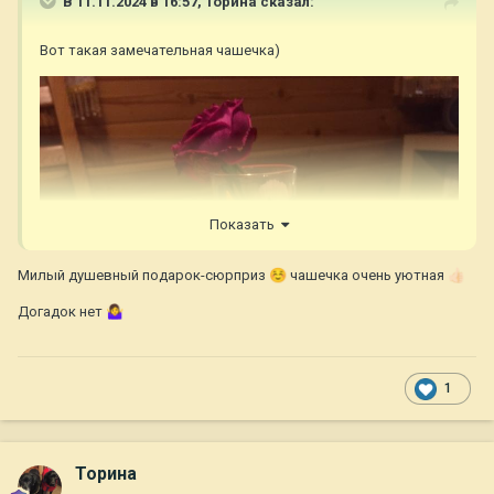
В 11.11.2024 в 16:57,
Торина
сказал:
Вот такая замечательная чашечка)
Показать
Милый душевный подарок-сюрприз
☺️
чашечка очень уютная
👍🏻
Догадок нет
🤷‍♀️
1
Торина