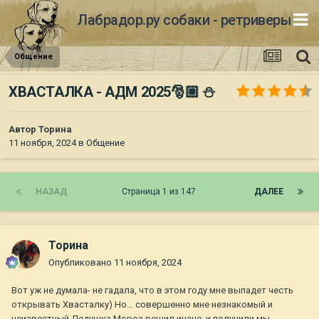
Лабрадор.ру собаки - ретриверы
Общение
ХВАСТАЛКА - АДМ 2025🎅🏼 ⛄️
Автор
Торина
11 ноября, 2024
в
Общение
НАЗАД
Страница 1 из 147
ДАЛЕЕ
Торина
Опубликовано
11 ноября, 2024
Вот уж не думала- не гадала, что в этом году мне выпадет честь
открывать Хвасталку) Но… совершенно мне незнакомый и
неизвестный Дедушка Мороз решил иначе, и получили мы