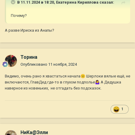
В 11.11.2024 в 18:20,
Екатерина Кириллова
сказал:
Почему?
А разве Ириска из Анапы?
Торина
Опубликовано
11 ноября, 2024
Видимо, очень рано я хвастаться начала
☹️
Шерлоки вялые ещё, не
включаются, ГлавДед где-то в глухом подполье
🤷‍♀️
А Дедушка
наверное из новеньких, не отгадать без подсказок.
1
НиКа@Элли