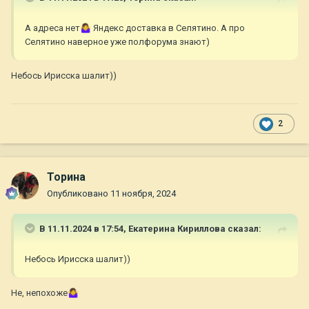
А адреса нет
🤷‍♀️
Яндекс доставка в Селятино. А про
Селятино наверное уже полфорума знают)
Небось Ирисска шалит))
2
Торина
Опубликовано
11 ноября, 2024
В 11.11.2024 в 17:54,
Екатерина Кириллова
сказал:
Небось Ирисска шалит))
Не, непохоже
🤷‍♀️