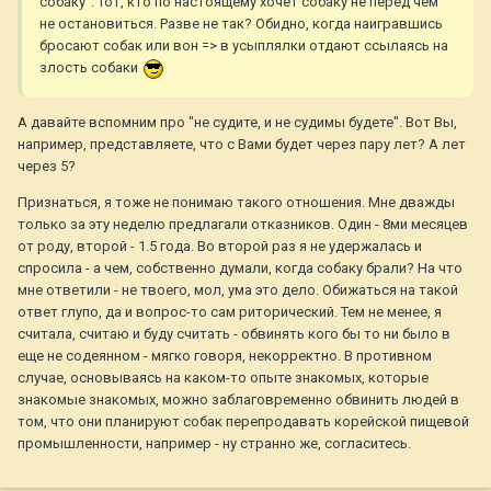
собаку". Тот, кто по настоящему хочет собаку не перед чем
не остановиться. Разве не так? Обидно, когда наигравшись
бросают собак или вон => в усыплялки отдают ссылаясь на
злость собаки
А давайте вспомним про "не судите, и не судимы будете". Вот Вы,
например, представляете, что с Вами будет через пару лет? А лет
через 5?
Признаться, я тоже не понимаю такого отношения. Мне дважды
только за эту неделю предлагали отказников. Один - 8ми месяцев
от роду, второй - 1.5 года. Во второй раз я не удержалась и
спросила - а чем, собственно думали, когда собаку брали? На что
мне ответили - не твоего, мол, ума это дело. Обижаться на такой
ответ глупо, да и вопрос-то сам риторический. Тем не менее, я
считала, считаю и буду считать - обвинять кого бы то ни было в
еще не содеянном - мягко говоря, некорректно. В противном
случае, основываясь на каком-то опыте знакомых, которые
знакомые знакомых, можно заблаговременно обвинить людей в
том, что они планируют собак перепродавать корейской пищевой
промышленности, например - ну странно же, согласитесь.