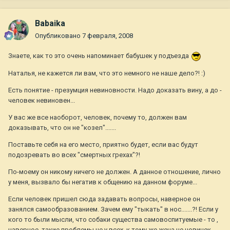
Babaika
Опубликовано
7 февраля, 2008
Знаете, как то это очень напоминает бабушек у подъезда
Наталья, не кажется ли вам, что это немного не наше дело?! :)
Есть понятие - презумция невиновности. Надо доказать вину, а до -
человек невиновен...
У вас же все наоборот, человек, почему то, должен вам
доказывать, что он не "козел".......
Поставьте себя на его место, приятно будет, если вас будут
подозревать во всех "смертных грехах"?!
По-моему он никому ничего не должен. А данное отношение, лично
у меня, вызвало бы негатив к общению на данном форуме...
Если человек пришел сюда задавать вопросы, наверное он
занялся самообразованием. Зачем ему "тыкать" в нос.......?! Если у
кого то были мысли, что собаки существа самовоспитуемые - то ,
наверное, такие проблемы не у всех, к тому же жена не новичек.....