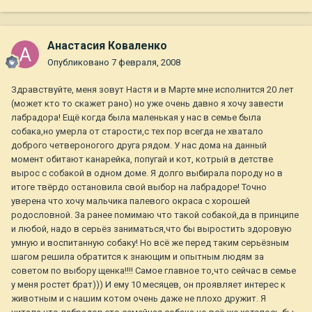
Анастасия Коваленко
Опубликовано
7 февраля, 2008
Здравствуйте, меня зовут Настя и в Марте мне исполнится 20 лет
(может кто то скажет рано) но уже очень давно я хочу завести
лабрадора! Ещё когда была маленькая у нас в семье была
собака,но умерла от старости,с тех пор всегда не хватало
доброго четвероногого друга рядом. У нас дома на данный
момент обитают канарейка, попугай и кот, котрый в детстве
вырос с собакой в одном доме. Я долго выбирала породу но в
итоге твёрдо остановила свой выбор на лабрадоре! Точно
уверена что хочу мальчика палевого окраса с хорошей
родословной. За ранее помимаю что такой собакой,да в принципе
и любой, надо в серьёз заниматься,что бы выростить здоровую
умную и воспитанную собаку! Но всё же перед таким серьёзным
шагом решила обратится к знающим и опытным людям за
советом по выбору щенка!!!! Самое главное то,что сейчас в семье
у меня ростет брат))) И ему 10 месяцев, он проявляет интерес к
животным и с нашим котом очень даже не плохо дружит. Я