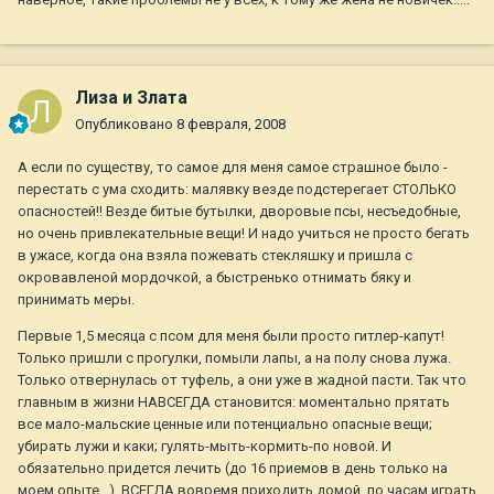
Лиза и Злата
Опубликовано
8 февраля, 2008
А если по существу, то самое для меня самое страшное было -
перестать с ума сходить: малявку везде подстерегает СТОЛЬКО
опасностей!! Везде битые бутылки, дворовые псы, несъедобные,
но очень привлекательные вещи! И надо учиться не просто бегать
в ужасе, когда она взяла пожевать стекляшку и пришла с
окровавленой мордочкой, а быстренько отнимать бяку и
принимать меры.
Первые 1,5 месяца с псом для меня были просто гитлер-капут!
Только пришли с прогулки, помыли лапы, а на полу снова лужа.
Только отвернулась от туфель, а они уже в жадной пасти. Так что
главным в жизни НАВСЕГДА становится: моментально прятать
все мало-мальские ценные или потенциально опасные вещи;
убирать лужи и каки; гулять-мыть-кормить-по новой. И
обязательно придется лечить (до 16 приемов в день только на
моем опыте...), ВСЕГДА вовремя приходить домой, по часам играть