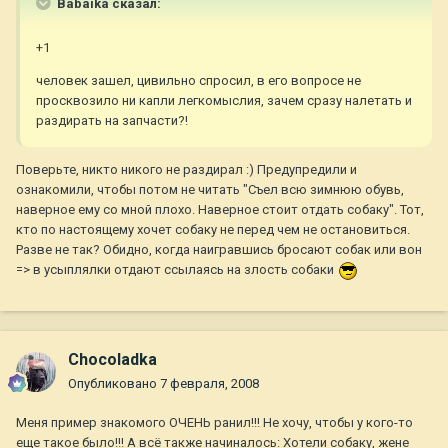
Babaika сказал:
+1
человек зашел, цивильно спросил, в его вопросе не
просквозило ни капли легкомыслия, зачем сразу налетать и
раздирать на запчасти?!
Поверьте, никто никого не раздирал :) Предупредили и
ознакомили, чтобы потом не читать "Съел всю зимнюю обувь,
наверное ему со мной плохо. Наверное стоит отдать собаку". Тот,
кто по настоящему хочет собаку не перед чем не остановиться.
Разве не так? Обидно, когда наигравшись бросают собак или вон
=> в усыплялки отдают ссылаясь на злость собаки
Chocoladka
Опубликовано
7 февраля, 2008
Меня пример знакомого ОЧЕНЬ ранил!!! Не хочу, чтобы у кого-то
еще такое было!!! А всё также начиналось: Хотели собаку, жене