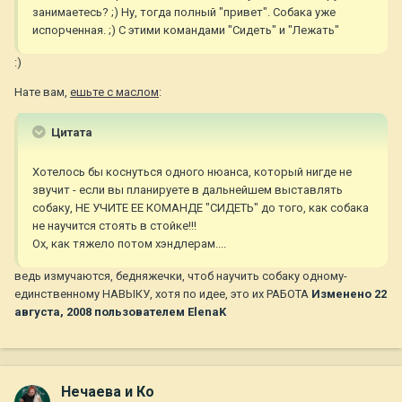
занимаетесь? ;) Ну, тогда полный "привет". Собака уже
испорченная. ;) С этими командами "Сидеть" и "Лежать"
:)
Нате вам,
ешьте с маслом
:
Цитата
Хотелось бы коснуться одного нюанса, который нигде не
звучит - если вы планируете в дальнейшем выставлять
собаку, НЕ УЧИТЕ ЕЕ КОМАНДЕ "СИДЕТЬ" до того, как собака
не научится стоять в стойке!!!
Ох, как тяжело потом хэндлерам....
ведь измучаются, бедняжечки, чтоб научить собаку одному-
единственному НАВЫКУ, хотя по идее, это их РАБОТА
Изменено
22
августа, 2008
пользователем ElenaK
Нечаева и Ко