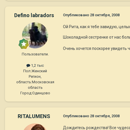
Defino labradors
Опубликовано
28 октября, 2008
Ой Рита, как я тебе завидую, целы
Шоколадной сестренке от нас боль
Очень хочется поскорее увидеть че
Пользователи.
1,2 тыс
Пол:
Женский
Регион,
область:
Московская
область
Город:
Одинцово
RITALUMENS
Опубликовано
28 октября, 2008
Дождитесь рождества! Все чудеса с