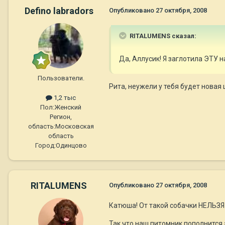
Defino labradors
Опубликовано
27 октября, 2008
RITALUMENS сказал:
Да, Аллусик! Я заглотила ЭТУ 
Пользователи.
Рита, неужели у тебя будет новая ш
1,2 тыс
Пол:
Женский
Регион,
область:
Московская
область
Город:
Одинцово
RITALUMENS
Опубликовано
27 октября, 2008
Катюша! От такой собачки НЕЛЬЗЯ 
Так что наш питомник пополнится эт