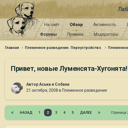
Лаб
На сайт
Обзор
Активность
Форумы
Правила
Модераторы
Главная
Племенное разведение. Переустройство.
Племенно
Привет, новые Луменсята-Хугонята!
Автор
Аська и Собаки
21 октября, 2008
в
Племенное разведение
НАЗАД
1
2
3
4
5
ДАЛЕЕ
Страница 