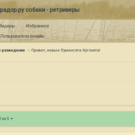
радор.ру собаки - ретриверы
Лидеры
Избранное
Пользователи онлайн
е разведение
Привет, новые Луменсята-Хугонята!
2 из 5