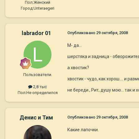
Пол:
Женский
Город:
Unteraegeri
labrador 01
Опубликовано
29 октября, 2008
М- да...
шерстяка и задница - обворожите
а хвостик?
Пользователи.
хвостик - чудо, как хорош.... и раз
2,8 тыс
не береди , Рит, душу мою... так и х
Пол:
Не определился
Денис и Тим
Опубликовано
29 октября, 2008
Какие лапочки.