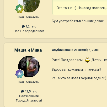
Это точно! :( Шоколад полезен
Пользователи.
Бум употреблятьв боьших дозах........
1,2 тыс
Пол:
Не определился
Маша и Мика
Опубликовано
28 октября, 2008
Рита! Поздравляем!
Детки - к
Здоровья кожаным пяточкам!!!
P.S. а что за новая черная леди?! :)
Пользователи.
12,5 тыс
Пол:
Женский
Город:
Unteraegeri