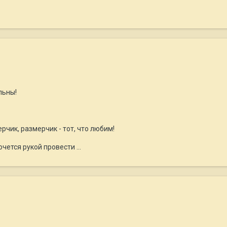
льны!
мерчик, размерчик - тот, что любим!
очется рукой провести ...