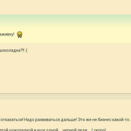
наживку!
околадка?!! :(
отказаться! Надо развиваться дальше! Это же не бизнеc какой-то..
ой шоколадкой и еще одной ....черной леди... :( скоро!