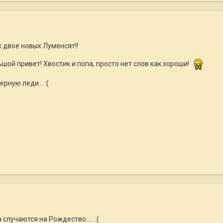
х двое новых Луменсят!!
шой привет! Хвостик и попа, просто нет слов как хороши!
рную леди... :(
лучаются на Рождество..... :(