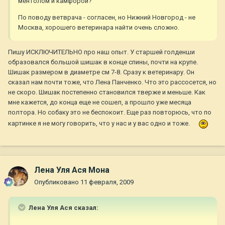
ментолом и камфорой?
По поводу ветврача - согласен, но Нижний Новгород - не
Москва, хорошего ветеринара найти очень сложно.
Пишу ИСКЛЮЧИТЕЛЬНО про наш опыт. У старшей голденши
образовался большой шишак в конце спины, почти на крупе.
Шишак размером в диаметре см 7-8. Сразу к ветеринару. Он
сказал нам почти тоже, что Лена Панченко. Что это рассосется, но
не скоро. Шишак постепенно становился тверже и меньше. Как
мне кажется, до конца еще не сошел, а прошло уже месяца
полтора. Но собаку это не беспокоит. Еще раз повторюсь, что по
картинке я не могу говорить, что у нас и у вас одно и тоже.
Лена Уля Ася Мона
Опубликовано
11 февраля, 2009
Лена Уля Ася сказал: