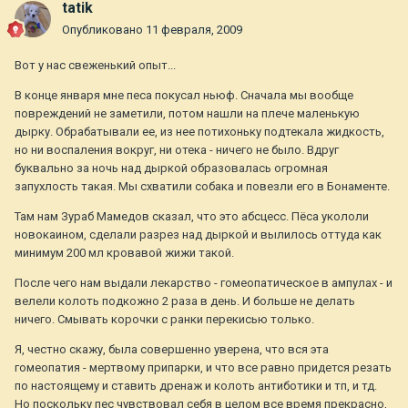
tatik
Опубликовано
11 февраля, 2009
Вот у нас свеженький опыт...
В конце января мне песа покусал ньюф. Сначала мы вообще
повреждений не заметили, потом нашли на плече маленькую
дырку. Обрабатывали ее, из нее потихоньку подтекала жидкость,
но ни воспаления вокруг, ни отека - ничего не было. Вдруг
буквально за ночь над дыркой образовалась огромная
запухлость такая. Мы схватили собака и повезли его в Бонаменте.
Там нам Зураб Мамедов сказал, что это абсцесс. Пёса укололи
новокаином, сделали разрез над дыркой и вылилось оттуда как
минимум 200 мл кровавой жижи такой.
После чего нам выдали лекарство - гомеопатическое в ампулах - и
велели колоть подкожно 2 раза в день. И больше не делать
ничего. Смывать корочки с ранки перекисью только.
Я, честно скажу, была совершенно уверена, что вся эта
гомеопатия - мертвому припарки, и что все равно придется резать
по настоящему и ставить дренаж и колоть антиботики и тп, и тд.
Но поскольку пес чувствовал себя в целом все время прекрасно,