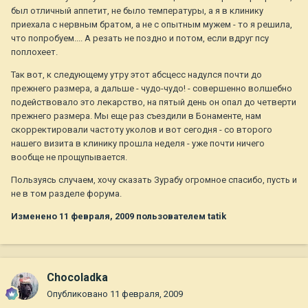
был отличный аппетит, не было температуры, а я в клинику
приехала с нервным братом, а не с опытным мужем - то я решила,
что попробуем.... А резать не поздно и потом, если вдруг псу
поплохеет.
Так вот, к следующему утру этот абсцесс надулся почти до
прежнего размера, а дальше - чудо-чудо! - совершенно волшебно
подействовало это лекарство, на пятый день он опал до четверти
прежнего размера. Мы еще раз съездили в Бонаменте, нам
скорректировали частоту уколов и вот сегодня - со второго
нашего визита в клинику прошла неделя - уже почти ничего
вообще не прощупывается.
Пользуясь случаем, хочу сказать Зурабу огромное спасибо, пусть и
не в том разделе форума.
Изменено
11 февраля, 2009
пользователем tatik
Chocoladka
Опубликовано
11 февраля, 2009