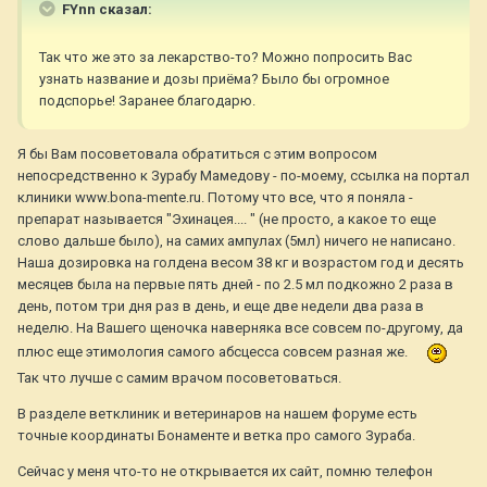
FYnn сказал:
Так что же это за лекарство-то? Можно попросить Вас
узнать название и дозы приёма? Было бы огромное
подспорье! Заранее благодарю.
Я бы Вам посоветовала обратиться с этим вопросом
непосредственно к Зурабу Мамедову - по-моему, ссылка на портал
клиники www.bona-mente.ru. Потому что все, что я поняла -
препарат называется "Эхинацея.... " (не просто, а какое то еще
слово дальше было), на самих ампулах (5мл) ничего не написано.
Наша дозировка на голдена весом 38 кг и возрастом год и десять
месяцев была на первые пять дней - по 2.5 мл подкожно 2 раза в
день, потом три дня раз в день, и еще две недели два раза в
неделю. На Вашего щеночка наверняка все совсем по-другому, да
плюс еще этимология самого абсцесса совсем разная же.
Так что лучше с самим врачом посоветоваться.
В разделе ветклиник и ветеринаров на нашем форуме есть
точные координаты Бонаменте и ветка про самого Зураба.
Сейчас у меня что-то не открывается их сайт, помню телефон