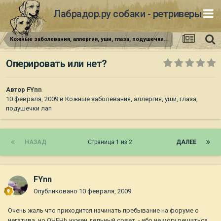
Лабрадор.ру собаки - ретриверы
Кожные заболевания, аллергия, уши, глаза, подушечки лап
Оперировать или нет?
Автор
FYnn
10 февраля, 2009
в
Кожные заболевания, аллергия, уши, глаза,
подушечки лап
НАЗАД
Страница 1 из 2
ДАЛЕЕ
FYnn
Опубликовано
10 февраля, 2009
Очень жаль что приходится начинать пребывание на форуме с
негатива, но ОЧЕНЬ нужен дельный совет, - ибо не могу решиться