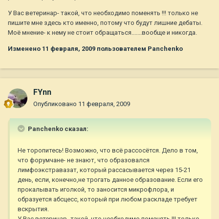
У Вас ветеринар- такой, что необходимо поменять !!! только не
пишите мне здесь кто именно, потому что будут лишние дебаты.
Моё мнение- к нему не стоит обращаться.......вообще и никогда.
Изменено
11 февраля, 2009
пользователем Panchenko
FYnn
Опубликовано
11 февраля, 2009
Panchenko сказал:
Не торопитесь! Возможно, что всё рассосётся. Дело в том,
что форумчане- не знают, что образовался
лимфоэкстравазат, который рассасывается через 15-21
день, если, конечно,не трогать данное образование. Если его
прокалывать иголкой, то заносится микрофлора, и
образуется абсцесс, который при любом раскладе требует
вскрытия.
У Вас ветеринар- такой, что необходимо поменять !!! только