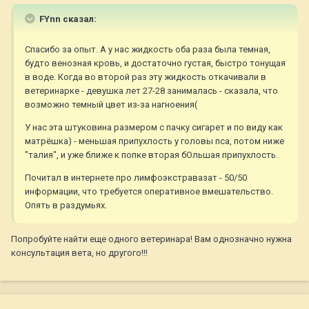
FYnn сказал:
Спасибо за опыт. А у нас жидкость оба раза была темная,
будто венозная кровь, и достаточно густая, быстро тонущая
в воде. Когда во второй раз эту жидкость откачивали в
ветеринарке - девушка лет 27-28 занималась - сказала, что
возможно темный цвет из-за нагноения(
У нас эта штуковина размером с пачку сигарет и по виду как
матрёшка) - меньшая припухлость у головы пса, потом ниже
"талия", и уже ближе к попке вторая бОльшая припухлость.
Почитал в интернете про лимфоэкстравазат - 50/50
информации, что требуется оперативное вмешательство.
Опять в раздумьях.
Попробуйте найти еще одного ветеринара! Вам однозначно нужна
консультация вета, но другого!!!