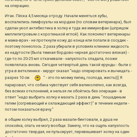
на операцию.
Итак. Пёска 4,5 месяца отроду. Начали меняться зубы,
воспалились лимфоузлы на мордахе (по словам ветеринара), был
сделан укол антибиотика в холку и туда же иммунофан (шприцом
миллилитровым с коротенькой иглой). Как поясняют ветеринары
и мама-врач - не проткнули кожу до конца или попали в сосудик -
поэтому понеслось. 2 раза убирали в условиях клиники жидкость
из надутости (была темная бордово-черная достаточно вязкая) -
где-то по 20-25 мл откачивали - напухлость спадала, позже
появлялась вновь. Сегодня четвертый день такой ерунды - были с
утра в ветклинике - хирург сказал "надо оперировать и вычищать -
разрез 10 см
" - это по-моему пипец, господа, жесть((( Я
парировал, что собака чувствует себя великолепно, как всегда,
без всяких отклонений, и нельзя ли обойтись без операции - в
ответ "надо выбрить холку и мазать 2 раза в день "лошадиным
гелем (согревающий и охлаждающий эффект)" в течение недели -
потом показаться врачу."
в общем холку выбрил, 2 раза мазали-бинтовали, а душа не
спокойна, спать не могу вообще. Замечу, что на ощупь напухлость
достаточно твердая, не пульсирует, перевешивает холку на один