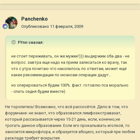
Panchenko
Опубликовано
11 февраля, 2009
FYnn сказал:
не стоит переживать, он же мужик!))) выдержим оба-два - не
вопрос. завтра еще надо на прием записаться ко врачу, так
что с утра почитаю что накопилось по ответам, может ещё
какие рекоммендации по нюансам операции дадут...
но оперироваться будем 100%. факт. готовлю пса морально
- спать седня будем вместе)
Не торопитесь! Возможно, что всё рассосётся. Дело в том, что
форумчане- не знают, что образовался лимфоэкстравазат,
который рассасывается через 15-21 день, если, конечно,не
трогать данное образование. Если его прокалывать иголкой, то
заносится микрофлора, и образуется абсцесс, который при любом
раскладе требует вскрытия.