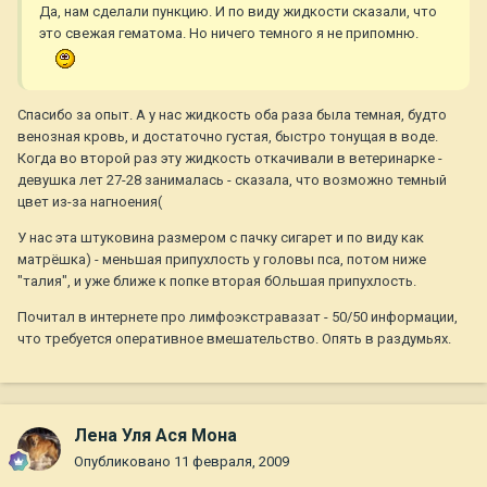
Да, нам сделали пункцию. И по виду жидкости сказали, что
это свежая гематома. Но ничего темного я не припомню.
Спасибо за опыт. А у нас жидкость оба раза была темная, будто
венозная кровь, и достаточно густая, быстро тонущая в воде.
Когда во второй раз эту жидкость откачивали в ветеринарке -
девушка лет 27-28 занималась - сказала, что возможно темный
цвет из-за нагноения(
У нас эта штуковина размером с пачку сигарет и по виду как
матрёшка) - меньшая припухлость у головы пса, потом ниже
"талия", и уже ближе к попке вторая бОльшая припухлость.
Почитал в интернете про лимфоэкстравазат - 50/50 информации,
что требуется оперативное вмешательство. Опять в раздумьях.
Лена Уля Ася Мона
Опубликовано
11 февраля, 2009