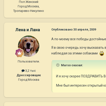
Пол:
Женский
Город:
Mосква,
Тропарево-Никулино
Лена и Лана
Опубликовано
30 апреля, 2009
А по-моему все победы достойные
Я в свою очередь хочу высказать
наблюдая за этими собаками
Пользователи.
Marso сказал:
3,2 тыс
Дрессировщик
И я хочу скорее ПОЗДРАВИТЬ ВСЕ
Город:
Москва
Мне был интересен открытый кла