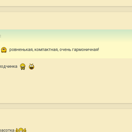
:
ровненькая, компактная, очень гармоничная!
олодчинка
красотка