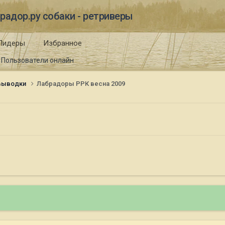
радор.ру собаки - ретриверы
Лидеры
Избранное
Пользователи онлайн
 выводки
Лабрадоры РРК весна 2009