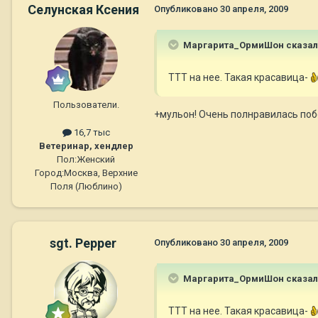
Селунская Ксения
Опубликовано
30 апреля, 2009
Маргарита_ОрмиШон сказал
ТТТ на нее. Такая красавица-
Пользователи.
+мульон! Очень полнравилась побе
16,7 тыс
Ветеринар, хендлер
Пол:
Женский
Город:
Москва, Верхние
Поля (Люблино)
sgt. Pepper
Опубликовано
30 апреля, 2009
Маргарита_ОрмиШон сказал
ТТТ на нее. Такая красавица-