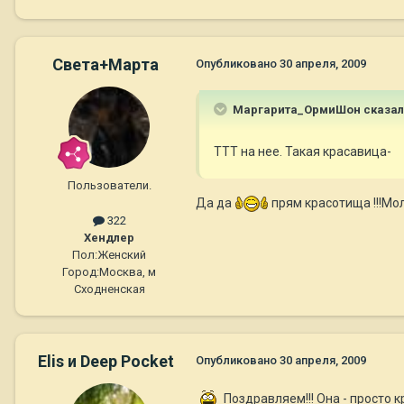
Света+Марта
Опубликовано
30 апреля, 2009
Маргарита_ОрмиШон сказал
ТТТ на нее. Такая красавица-
Пользователи.
Да да
прям красотища !!!М
322
Хендлер
Пол:
Женский
Город:
Москва, м
Сходненская
Elis и Deep Pocket
Опубликовано
30 апреля, 2009
Поздравляем!!! Она - просто 