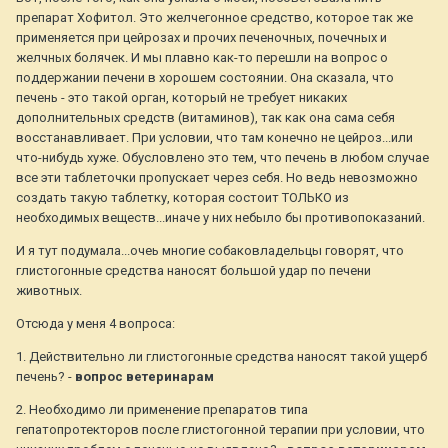
препарат Хофитол. Это желчегонное средство, которое так же
применяется при цейрозах и прочих печеночных, почечных и
желчных болячек. И мы плавно как-то перешли на вопрос о
поддержании печени в хорошем состоянии. Она сказала, что
печень - это такой орган, который не требует никаких
дополнительных средств (витаминов), так как она сама себя
восстанавливает. При условии, что там конечно не цейроз...или
что-нибудь хуже. Обусловлено это тем, что печень в любом случае
все эти таблеточки пропускает через себя. Но ведь невозможно
создать такую таблетку, которая состоит ТОЛЬКО из
необходимых веществ...иначе у них небыло бы противопоказаний.
И я тут подумала...очеь многие собаковладельцы говорят, что
глистогонные средства наносят большой удар по печени
животных.
Отсюда у меня 4 вопроса:
1. Действительно ли глистогонные средства наносят такой ущерб
печень? -
вопрос ветеринарам
2. Необходимо ли применение препаратов типа
гепатопротекторов после глистогонной терапии при условии, что