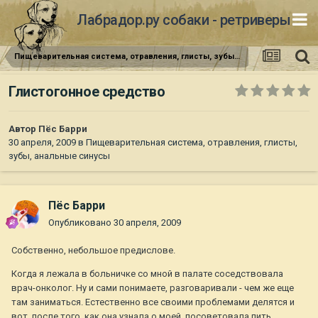
Лабрадор.ру собаки - ретриверы
Пищеварительная система, отравления, глисты, зубы, анальные синусы
Глистогонное средство
Автор
Пёс Барри
30 апреля, 2009
в
Пищеварительная система, отравления, глисты,
зубы, анальные синусы
Пёс Барри
Опубликовано
30 апреля, 2009
Собственно, небольшое предислове.
Когда я лежала в больничке со мной в палате соседствовала
врач-онколог. Ну и сами понимаете, разговаривали - чем же еще
там заниматься. Естественно все своими проблемами делятся и
вот, после того, как она узнала о моей, посоветовала пить