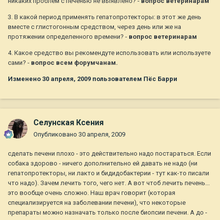
никаких проблем с печенью не выявлено? -
вопрос ветеринарам
3. В какой период применять гепатопротекторы: в этот же день
вместе с глистогонным средством, через день или же на
протяжении определенного времени? -
вопрос ветеринарам
4. Какое средство вы рекомендуте использовать или используете
сами? -
вопрос всем форумчанам.
Изменено
30 апреля, 2009
пользователем Пёс Барри
Селунская Ксения
Опубликовано
30 апреля, 2009
сделать печени плохо - это действительно надо постараться. Если
собака здорово - ничего дополнительно ей давать не надо (ни
гепатопротекторы, ни лакто и бидидобактерии - тут как-то писали
что надо). Зачем лечить того, чего нет. А вот чтоб лечить печень...
это вообще очень сложно. Наш врач говорит (которая
специализируется на заболевании печени), что некоторые
препараты можно назначать только после биопсии печени. А до -